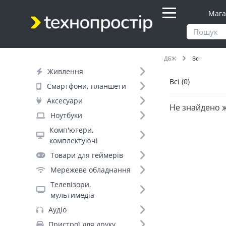
Мага
Продукти
Живлення
Акумулятори для ДБЖ
Всі
Живлення
Всі (0)
Фільтр
Смартфони, планшети
Аксесуари
Не знайдено 
Ноутбуки
Комп'ютери,
комплектуючі
Товари для геймерів
Мережеве обладнання
Телевізори,
мультимедіа
Аудіо
Пристрої для друку