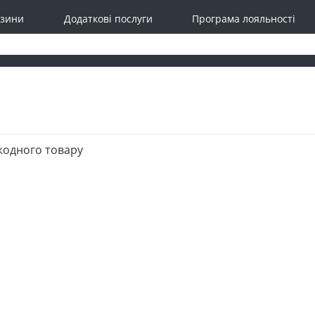
зини
Додаткові послуги
Програма лояльності
жодного товару