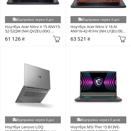
Відправка через 4 дні
Відправка через 4 дні
Ноутбук Acer Nitro V 15 ANV15-
Ноутбук Acer Nitro V 16 AI 
52-52QW (NH.QV2EU.00X) 
ANV16-42-R1HV (NH.U1JEU.008) 
Obsidian Black
Shale Black
61 126 ₴
63 521 ₴
Відправка через 4 дні
Відправка через 6 днів
Ноутбук Lenovo LOQ 
Ноутбук MSI Thin 15 B13VE-