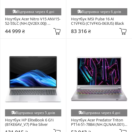
Відправка через 4 дні
Відправка через 6 днів
Ноутбук Acer Nitro V15 ANV15-
Ноутбук MSI Pulse 16 AI 
52-55LC (NH.QV2EX.00J) 
C1VFKG (C1VFKG-063US) Black
Obsidian Black
44 999 ₴
83 316 ₴
Відправка через 5 днів
Відправка через 4 дні
Ноутбук HP EliteBook 6 G1i 
Ноутбук Acer Predator Triton 
(B1KE6AV_V7) Pike Silver
PT14-51-78B4 (NH.QLNAA.001) 
Sparkly Silver