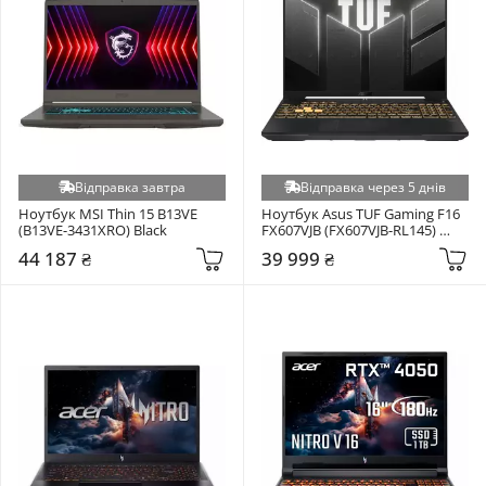
Відправка завтра
Відправка через 5 днів
Ноутбук MSI Thin 15 B13VE 
Ноутбук Asus TUF Gaming F16 
(B13VE-3431XRO) Black
FX607VJB (FX607VJB-RL145) 
Mecha Gray
44 187 ₴
39 999 ₴