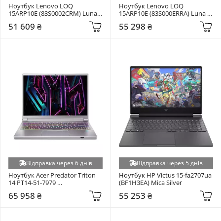
Ноутбук Lenovo LOQ 
Ноутбук Lenovo LOQ 
15ARP10E (83S0002CRM) Luna 
15ARP10E (83S000ERRA) Luna 
Grey
Grey
51 609 ₴
55 298 ₴
Відправка через 6 днів
Відправка через 5 днів
Ноутбук Acer Predator Triton 
Ноутбук HP Victus 15-fa2707ua 
14 PT14-51-7979 
(BF1H3EA) Mica Silver
(NH.QLQAA.001) Silver
65 958 ₴
55 253 ₴