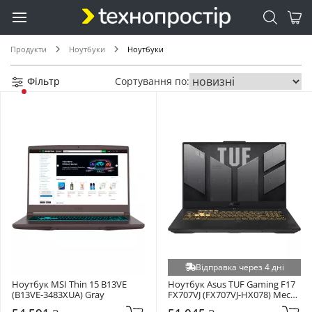
Продукти
Ноутбуки
Ноутбуки
Фільтр
Сортування по:
Відправка через 4 дні
Ноутбук MSI Thin 15 B13VE 
Ноутбук Asus TUF Gaming F17 
(B13VE-3483XUA) Gray
FX707VJ (FX707VJ-HX078) Mecha 
Gray