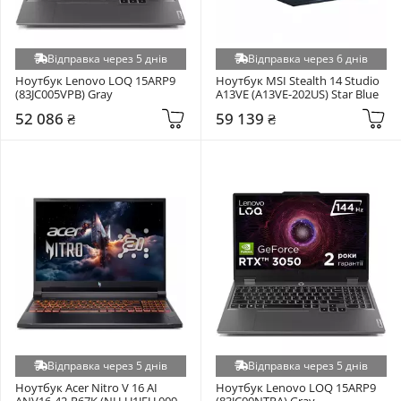
Відправка через 5 днів
Відправка через 6 днів
Ноутбук Lenovo LOQ 15ARP9 
Ноутбук MSI Stealth 14 Studio 
(83JC005VPB) Gray
A13VE (A13VE-202US) Star Blue
52 086 ₴
59 139 ₴
Відправка через 5 днів
Відправка через 5 днів
Ноутбук Acer Nitro V 16 AI 
Ноутбук Lenovo LOQ 15ARP9 
ANV16-42-R67K (NH.U1JEU.009) 
(83JC00NTRA) Gray