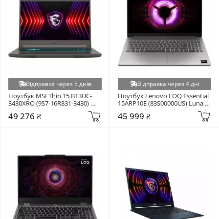
Відправка через 5 днів
Відправка через 4 дні
Ноутбук MSI Thin 15 B13UC-
Ноутбук Lenovo LOQ Essential 
3430XRO (9S7-16R831-3430) 
15ARP10E (83S00000US) Luna 
Dark Gray
Grey
49 276 ₴
45 999 ₴