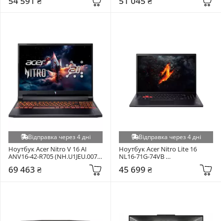
54 591 ₴
51 045 ₴
Відправка через 4 дні
Відправка через 4 дні
Ноутбук Acer Nitro V 16 AI 
Ноутбук Acer Nitro Lite 16 
ANV16-42-R705 (NH.U1JEU.007) 
NL16-71G-74VB 
Obsidian Black
(NH.DAGAA.002) Black
69 463 ₴
45 699 ₴