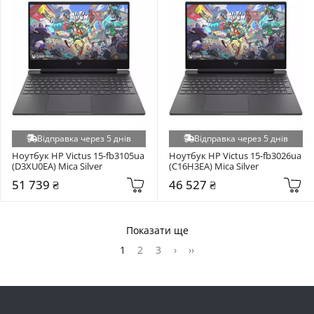
Відправка через 5 днів
Відправка через 5 днів
Ноутбук HP Victus 15-fb3105ua 
Ноутбук HP Victus 15-fb3026ua 
(D3XU0EA) Mica Silver
(C16H3EA) Mica Silver
51 739 ₴
46 527 ₴
Показати ще
1
2
3
›
››