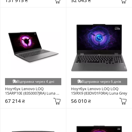
131 915 ₴
52 043 ₴
Відправка через 4 дні
Відправка через 6 днів
Ноутбук Lenovo LOQ 
Ноутбук Lenovo LOQ LOQ 
15ARP10E (83S0007JRA) Luna 
15IRX9 (83DV01F0RA) Luna Grey
Grey
67 214 ₴
56 010 ₴