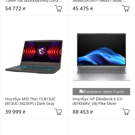
15ARP10E (83S000EVRA) Luna 
3438XUA (9S7-16R831-3438) 
Grey
Cosmos Gray
54 772 ₴
45 475 ₴
Відправка через 5 днів
Ноутбук MSI Thin 15 B13UC 
Ноутбук HP EliteBook 6 G1i 
(B13UC-3423XPL) Dark Gray
(B1KE6AV_V8) Pike Silver
39 999 ₴
88 453 ₴