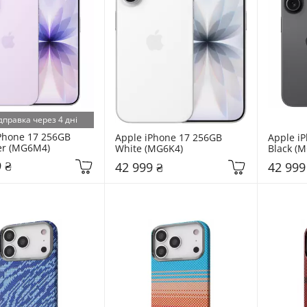
дправка через 4 дні
Phone 17 256GB 
Apple iPhone 17 256GB 
Apple iP
er (MG6M4)
White (MG6K4)
Black (M
 ₴
42 999 ₴
42 999