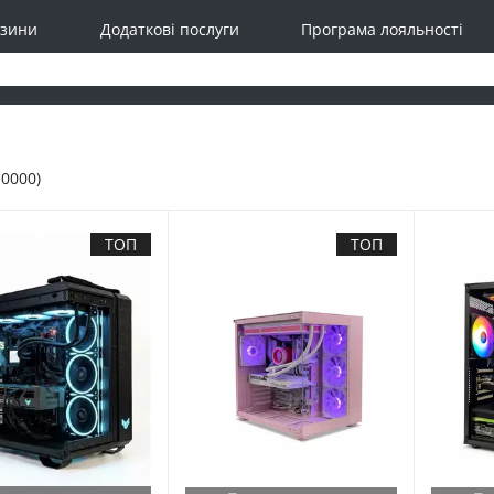
зини
Додаткові послуги
Програма лояльності
10000)
ТОП
ТОП