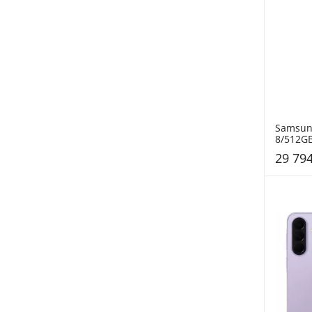
Mikrotik (81)
Відеореєстратори (45)
Ardesto (80)
Wi-Fi Mesh системи (45)
Maxxter (78)
Аксесуари до ігрових консолей (42)
Cougar (77)
Ігрові консолі (40)
Harder (76)
Папір (38)
ADATA (73)
Принтери (37)
Verico (73)
Samsung
Фен-щітки (37)
8/512GB
Blade (72)
Підставки для ноутбуків (36)
S731BZK
29 794
Seagate (72)
Інвертори (32)
Rowenta (69)
Ігрове кермо (27)
Giraffe (68)
Медіаплеєри (25)
Sony (68)
ТВ-ресивери (25)
Blackview (66)
Електронні книги (22)
Ulefone (66)
3D-принтери (18)
Blueo (65)
Bluetooth адаптери (17)
Optima (64)
Фітнес-браслети (16)
Dux Ducis (63)