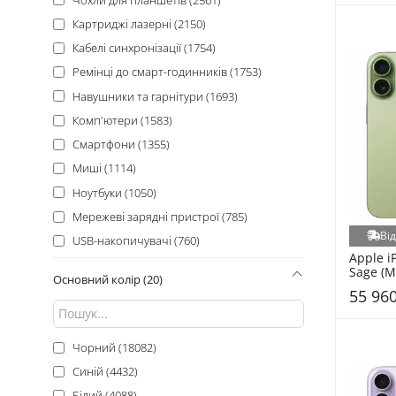
Ummi (400)
Картриджі лазерні (2150)
Cablexpert (385)
Кабелі синхронізації (1754)
Kingston (373)
Ремінці до смарт-годинників (1753)
Xiaomi (366)
Навушники та гарнітури (1693)
GameMax (356)
Комп'ютери (1583)
Borofone (351)
Смартфони (1355)
Cosmic (324)
Миші (1114)
JBL (314)
Ноутбуки (1050)
ColorWay (309)
Мережеві зарядні пристрої (785)
Gembird (307)
Ві
USB-накопичувачі (760)
Canyon (303)
Apple i
Оперативна пам'ять (739)
Sage (M
Defender (287)
Основний колір (20)
Корпуси (687)
55 960
Logitech (279)
Системи охолодження (585)
Xerox (278)
Павербанки (531)
Чорний (18082)
SKLO (275)
SSD накопичувачі (453)
Синій (4432)
Glasscove (260)
All-in-One (ПК-моноблоки) (451)
Білий (4088)