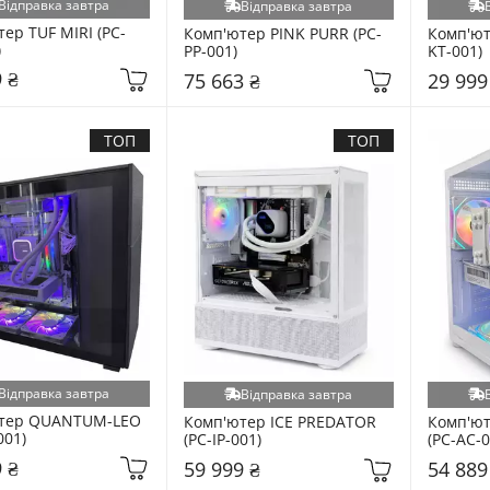
Відправка завтра
Відправка завтра
ер TUF MIRI (PC-
Комп'ютер PINK PURR (PC-
Комп'ют
)
PP-001)
KT-001)
 ₴
75 663 ₴
29 999
ТОП
ТОП
Відправка завтра
Відправка завтра
тер QUANTUM-LEO 
Комп'ютер ICE PREDATOR 
Комп'ют
001)
(PC-IP-001)
(PC-AC-0
 ₴
59 999 ₴
54 889