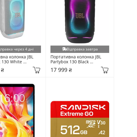
дправка через 4 дні
Відправка завтра
вна колонка JBL 
Портативна колонка JBL 
 130 White 
Partybox 130 Black 
30WHTEP)
(JBLPB130BLKEP)
 ₴
17 999 ₴