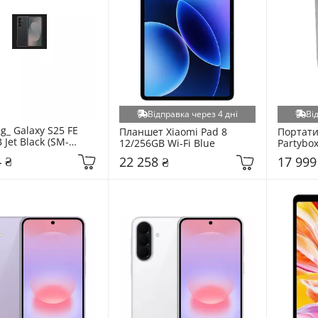
Відправка через 4 дні
Ві
_ Galaxy S25 FE 
Планшет Xiaomi Pad 8 
Портати
 Jet Black (SM-
12/256GB Wi-Fi Blue
Partybox
I)
(JBLPB1
 ₴
22 258 ₴
17 999