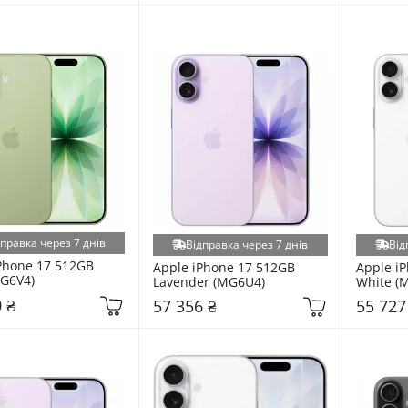
дправка через 7 днів
Відправка через 7 днів
Від
Phone 17 512GB 
Apple iPhone 17 512GB 
Apple iP
G6V4)
Lavender (MG6U4)
White (
 ₴
57 356 ₴
55 727