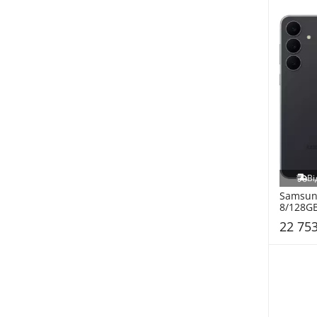
Портативні HDD (85)
Western Digital (99)
Роботи пилососи (83)
Google (98)
WEB камери (82)
Dell (97)
БФП (81)
Brother (96)
Портативні зарядні станції (73)
Patriot (95)
Вентилятори (71)
G.Skill (94)
3D стікери (68)
Verbatim (94)
Автомобільний відеореєстратор (61)
Anker (93)
Ігри (58)
Intel (92)
Електробритви (58)
Ві
ID-Cooling (90)
Samsung
Автомобільний трансмітер (51)
8/128GB
Ajax (88)
Обігрівачі (50)
S731BZ
22 753
Videx (85)
Електросамокати (49)
eXceleram (84)
Смарт-кільця (48)
Grunhelm (83)
Зарядні пристрої для акумуляторів (47)
Epson (82)
Термопасти (45)
Silicone (82)
Мережеві адаптери (45)