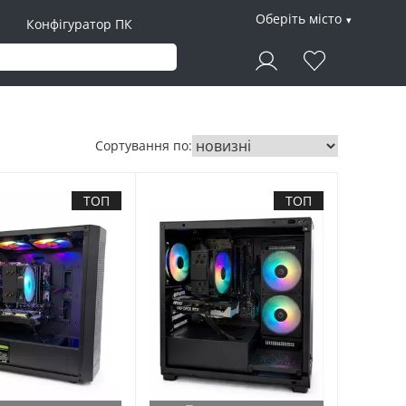
Оберіть місто
Конфігуратор ПК
Сортування по:
ТОП
ТОП