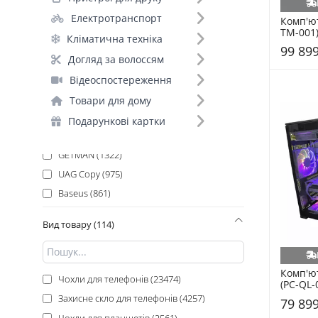
BeCover (5531)
Електротранспорт
Epic (2129)
Комп'ют
TM-001
Кліматична техніка
яUAG Copy (2093)
99 899
ARTLINE (1976)
Догляд за волоссям
Wave (1927)
Відеоспостереження
Hoco (1644)
Товари для дому
Proove (1622)
Подарункові картки
HP (1441)
GETMAN (1322)
UAG Copy (975)
Baseus (861)
Gelius (766)
Вид товару (114)
Samsung (650)
Canon (589)
PowerPlant (443)
Комп'ю
Чохли для телефонів (23474)
(PC-QL-
Asus (436)
Захисне скло для телефонів (4257)
79 899
A4Tech (415)
Чохли для планшетів (2561)