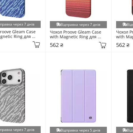
дправка через 7 днів
Відправка через 7 днів
Від
roove Gleam Case 
Чохол Proove Gleam Case 
Чохол P
gnetic Ring для 
with Magnetic Ring для 
with Mag
Phone 17 Pro Max 
Apple iPhone 17 Pro Max 
Apple iP
562 ₴
562 ₴
aze (6913578426)
Sunset Blue (6958472136)
Gold Bo
дправка через 7 днів
Відправка через 5 днів
Від