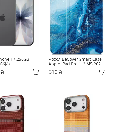
hone 17 256GB 
Чохол BeCover Smart Case 
G6J4)
Apple iPad Pro 11" M5 2025 
Ocean (715980)
 ₴
510 ₴