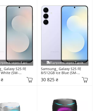
дправка через 4 дні
Відправка через 7 днів
 Galaxy S25 FE 
Samsung_ Galaxy S25 FE 
 White (SM-
8/512GB Ice Blue (SM-
WD)
S731BLBI)
 ₴
30 825 ₴