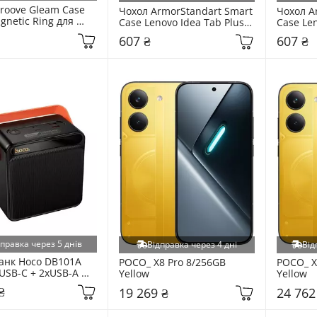
roove Gleam Case 
Чохол ArmorStandart Smart 
Чохол A
gnetic Ring для 
Case Lenovo Idea Tab Plus 
Case Len
Phone 17 Pro Max 
Lavender (ARM91182)
Black (
607 ₴
607 ₴
Blaze (6952743169)
дправка через 5 днів
Відправка через 4 дні
Від
нк Hoco DB101A 
POCO_ X8 Pro 8/256GB 
POCO_ X
USB-C + 2xUSB-A 
Yellow
Yellow
0000mAh Black
₴
19 269 ₴
24 762