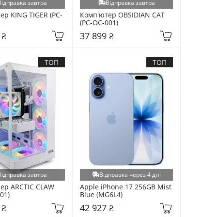
Відправка завтра
Відправка завтра
ер KING TIGER (PC-
Комп'ютер OBSIDIAN CAT 
(PC-OC-001)
 ₴
37 899 ₴
ТОП
ТОП
Відправка завтра
Відправка через 4 дні
ер ARCTIC CLAW 
Apple iPhone 17 256GB Mist 
01)
Blue (MG6L4)
 ₴
42 927 ₴