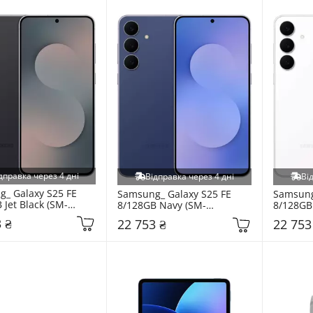
дправка через 4 дні
Відправка через 4 дні
Ві
_ Galaxy S25 FE 
Samsung_ Galaxy S25 FE 
Samsung_
 Jet Black (SM-
8/128GB Navy (SM-
8/128GB
KD)
S731BDBD)
S731BZ
 ₴
22 753 ₴
22 753