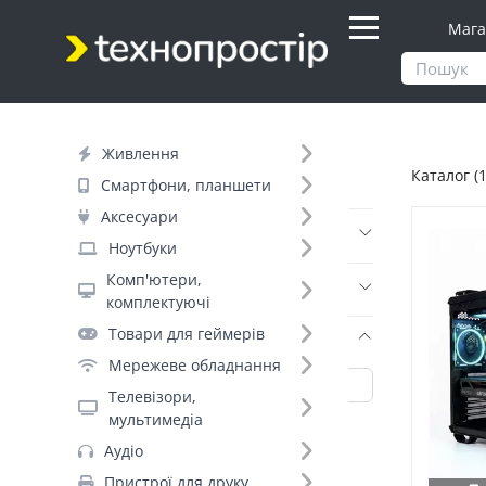
Мага
Продукти
Каталог
Живлення
Каталог (
Фільтр
Смартфони, планшети
Аксесуари
Ціна
Ноутбуки
Комп'ютери,
Днів до відправки (10)
комплектуючі
Товари для геймерів
Бренд (767)
Мережеве обладнання
Телевізори,
мультимедіа
ArmorStandart (6940)
Аудіо
Pino (5570)
Пристрої для друку