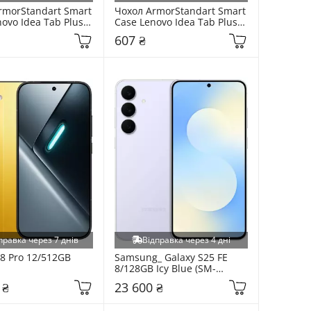
rmorStandart Smart 
Чохол ArmorStandart Smart 
ovo Idea Tab Plus 
Case Lenovo Idea Tab Plus 
ARM90126)
Blue (ARM90127)
607 ₴
правка через 7 днів
Відправка через 4 дні
8 Pro 12/512GB 
Samsung_ Galaxy S25 FE 
8/128GB Icy Blue (SM-
S731BLBD)
 ₴
23 600 ₴