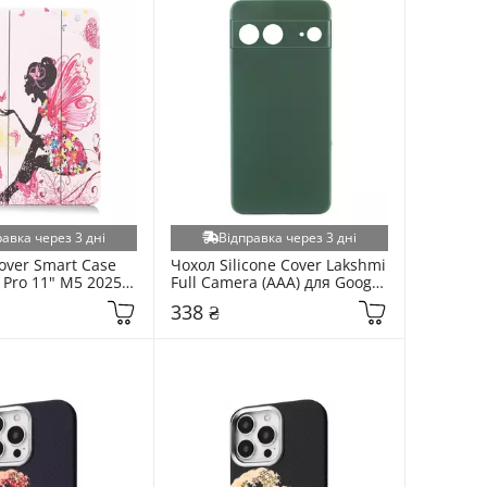
равка через 3 дні
Відправка через 3 дні
ver Smart Case 
Чохол Silicone Cover Lakshmi 
 Pro 11" M5 2025 
Full Camera (AAA) для Google 
75)
Pixel 7 Cyprus Green 
338 ₴
(6978132450)