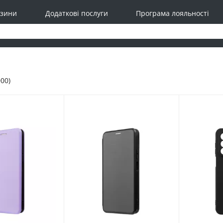
зини
Додаткові послуги
Програма лояльності
00)