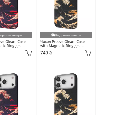
дправка завтра
Відправка завтра
ve Gleam Case 
Чохол Proove Gleam Case 
tic Ring для 
with Magnetic Ring для 
ne 16 Pro Max 
Apple iPhone 16 Pro Max 
749 ₴
torm (6923148675)
Golden Storm (6928074516)