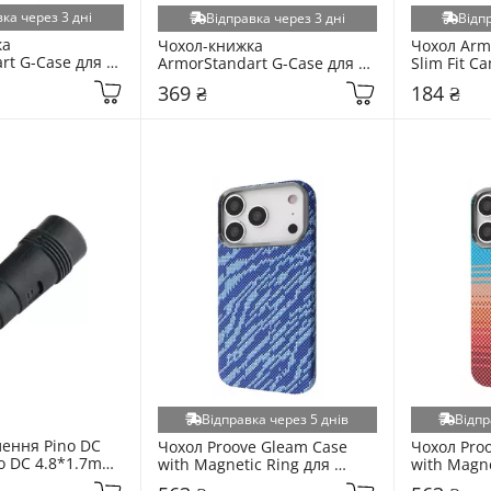
ка через 3 дні
Відправка через 3 дні
Відп
а 
Чохол-книжка 
Чохол Armo
t G-Case для 
ArmorStandart G-Case для 
Slim Fit C
i 4G/C100x 4G 
Realme C100i 4G/C100x 4G 
Samsung Ga
369 ₴
184 ₴
362)
Black (ARM92249)
(A175)/A17 
(ARM92510
Відправка через 5 днів
Відпр
ення Pino DC 
Чохол Proove Gleam Case 
Чохол Proo
o DC 4.8*1.7mm 
with Magnetic Ring для 
with Magne
Apple iPhone 17 Pro Max 
Apple iPho