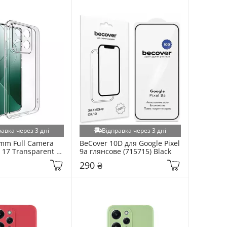
равка через 3 дні
Відправка через 3 дні
mm Full Camera 
BeCover 10D для Google Pixel 
 17 Transparent 
9a глянсове (715715) Black
8)
290 ₴