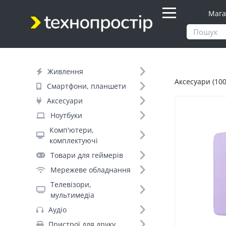
Мага
Продукти
Аксесуари
Живлення
Аксесуари (100
Фільтр
Смартфони, планшети
Аксесуари
Ціна
Ноутбуки
Комп'ютери,
Днів до відправки (9)
комплектуючі
Товари для геймерів
Бренд (212)
Мережеве обладнання
Телевізори,
мультимедіа
ArmorStandart (7171)
Аудіо
Pino (6122)
Пристрої для друку