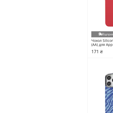
Florence (43)
Lakshmi (43)
Xiaomi (43)
iNOBI (39)
Silicone Case (35)
Відправ
Tigernu (33)
Чохол Silicon
(AA) для App
Maxxter (32)
Purple (6984
171 ₴
CableTime (30)
WUW (30)
Choetech (29)
Gembird (29)
Belkin (28)
HP (25)
Thule (25)
HQ (24)
Anker (23)