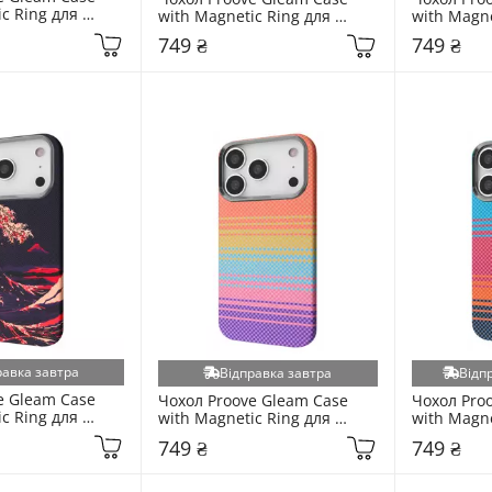
c Ring для 
with Magnetic Ring для 
with Magne
 17 Crimson 
Apple iPhone 17 Golden 
Apple iPhon
749 ₴
749 ₴
574892)
Storm (6918352746)
(690941527
равка завтра
Відправка завтра
Відп
e Gleam Case 
Чохол Proove Gleam Case 
Чохол Proo
c Ring для 
with Magnetic Ring для 
with Magne
 17 Pro Max 
Apple iPhone 17 Pro Max 
Apple iPho
749 ₴
749 ₴
rm (6917248635)
Purple Sunset (6937284156)
Sunset (69