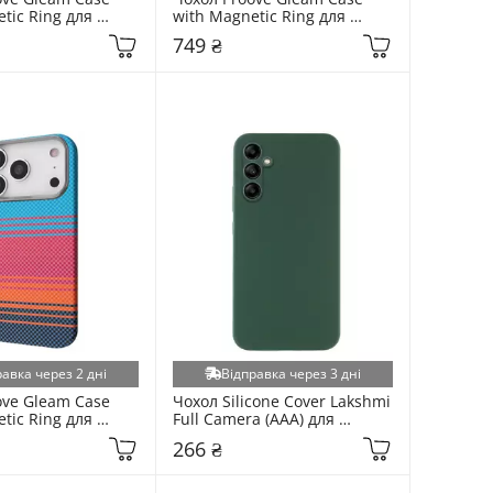
tic Ring для 
with Magnetic Ring для 
e 17 Silver Blaze 
Apple iPhone 17 Pro Max 
749 ₴
6)
Black Blaze (6912475830)
равка через 2 дні
Відправка через 3 дні
ve Gleam Case 
Чохол Silicone Cover Lakshmi 
tic Ring для 
Full Camera (AAA) для 
ne 17 Pro Max Red 
Samsung Galaxy A546 A54 
266 ₴
27384516)
Cyprus Green (6947183052)