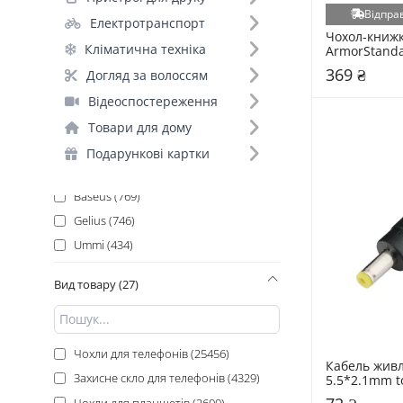
BeCover (5572)
Відправ
Електротранспорт
Pino (2393)
Чохол-книжк
Кліматична техніка
Epic (2262)
ArmorStandar
Realme C100
369 ₴
Wave (2200)
Догляд за волоссям
Lilac (ARM92
Proove (1730)
Відеоспостереження
GETMAN (1321)
Товари для дому
Hoco (1252)
Подарункові картки
UAG Copy (1121)
Baseus (769)
Gelius (746)
Ummi (434)
Cosmic (327)
Вид товару (27)
Cablexpert (313)
Borofone (282)
SKLO (277)
Чохли для телефонів (25456)
Кабель живл
Glasscove (260)
Захисне скло для телефонів (4329)
5.5*2.1mm t
ColorWay (239)
0,1m Black
Чохли для планшетів (2600)