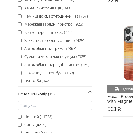
72 ₴
UAG (206)
Кабелі синхронізації (1960)
PowerPlant (203)
Ремінці до смарт-годинників (1757)
Nillkin (182)
Мережеві зарядні пристрої (925)
Samsung (177)
Кабелі передачі відео (442)
Remax (168)
Захисне скло для планшетів (425)
Ugreen (158)
Автомобільний тримач (367)
Spigen (146)
Сумки та чохли для ноутбуків (325)
Grand-X (129)
Автомобільні зарядні пристрої (269)
WXD (128)
Рюкзаки для ноутбуків (159)
ATcom (127)
USB-хаби (148)
G-Case (113)
Бездротові зарядні пристрої (131)
Відправ
Canyon (111)
Основний колір (19)
Чохол Proov
Кабелі живлення (111)
with Magneti
iPaky (106)
Відео адаптери (106)
Apple iPhone
563 ₴
RivaCase (101)
Golden Suns
3D стікери (68)
Чорний (11238)
Vinga (95)
Автомобільний відеореєстратор (57)
Синій (4219)
Silicone (87)
Автомобільний трансмітер (50)
Прозорий (3250)