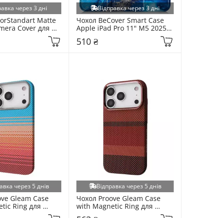
равка через 3 дні
Відправка через 3 дні
rStandart Matte 
Чохол BeCover Smart Case 
amera Cover для 
Apple iPad Pro 11" M5 2025 
laxy A17 
Ocean (715980)
510 ₴
5G (A176) Black 
)
авка через 5 днів
Відправка через 5 днів
ve Gleam Case 
Чохол Proove Gleam Case 
tic Ring для 
with Magnetic Ring для 
ne 17 Pro Max 
Apple iPhone 17 Pro Max 