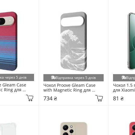
ка через 5 днів
Відправка через 5 днів
Відп
e Gleam Case 
Чохол Proove Gleam Case 
Чохол 1.5 
c Ring для 
with Magnetic Ring для 
для Xiaomi
9 Pink Sunset 
Google Pixel 11 Pro XL White 
(691370429
734 ₴
81 ₴
974)
Waves (PCGCGPGX1170)