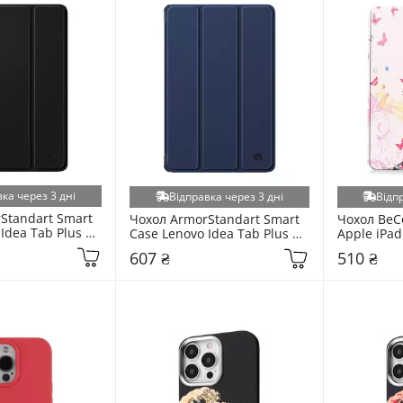
ка через 3 дні
Відправка через 3 дні
Відп
Standart Smart 
Чохол ArmorStandart Smart 
Чохол BeCo
Idea Tab Plus 
Case Lenovo Idea Tab Plus 
Apple iPad
0126)
Blue (ARM90127)
Fairy (7159
607 ₴
510 ₴