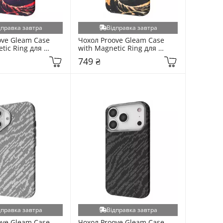
дправка завтра
Відправка завтра
ve Gleam Case 
Чохол Proove Gleam Case 
tic Ring для 
with Magnetic Ring для 
ne 17 Pro Crimson 
Apple iPhone 17 Pro Golden 
749 ₴
8371465)
Storm (6913572468)
дправка завтра
Відправка завтра
ve Gleam Case 
Чохол Proove Gleam Case 