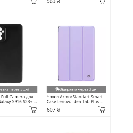
563 ₴
e (6958472136)
Gold Borders (6918293745)
равка через 3 дні
Відправка через 3 дні
 Full Camera для 
Чохол ArmorStandart Smart 
laxy S916 S23+ 
Case Lenovo Idea Tab Plus 
4172053)
Lavender (ARM91182)
607 ₴