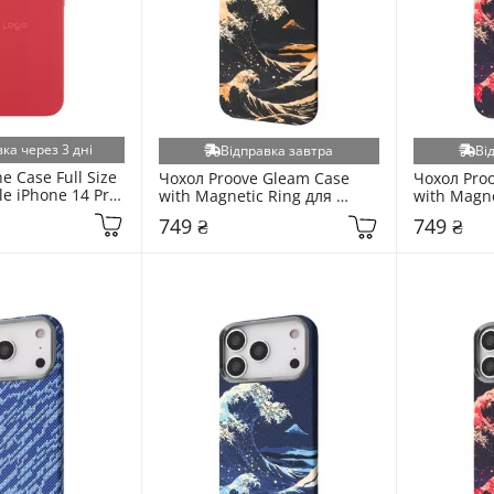
ка через 3 дні
Відправка завтра
Ві
e Case Full Size 
Чохол Proove Gleam Case 
Чохол Proo
le iPhone 14 Pro 
with Magnetic Ring для 
with Magne
073152)
Apple iPhone 16 Pro Golden 
Apple iPho
749 ₴
749 ₴
Storm (6913574826)
Crimson S