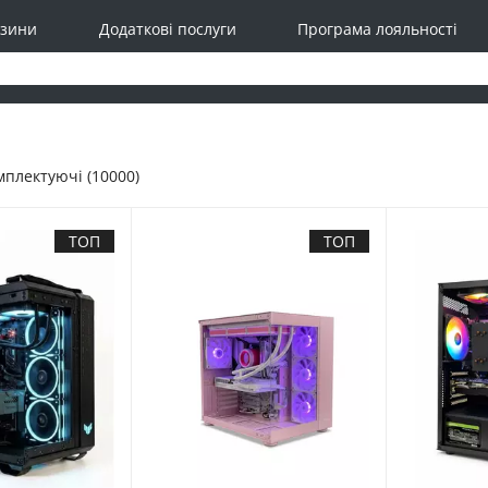
зини
Додаткові послуги
Програма лояльності
мплектуючі (10000)
ТОП
ТОП