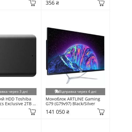
356 ₴
(EKMSDM16GHC10J60K)
авка через 3 дні
Відправка через 4 дні
й HDD Toshiba 
Моноблок ARTLINE Gaming 
cs Exclusive 2TB 
G79 (G79v97) Black/Silver
 Black 
141 050 ₴
K3AA)