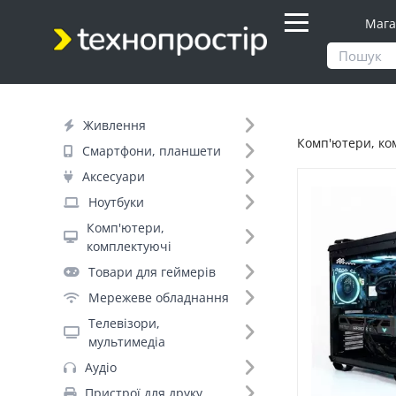
Мага
Продукти
Комп'ютери, комплектуючі
Живлення
Комп'ютери, ко
Фільтр
Смартфони, планшети
Аксесуари
Ціна
Ноутбуки
Комп'ютери,
Днів до відправки (8)
комплектуючі
Товари для геймерів
Бренд (208)
Мережеве обладнання
Телевізори,
мультимедіа
ARTLINE (2183)
Аудіо
Kingston (506)
Пристрої для друку