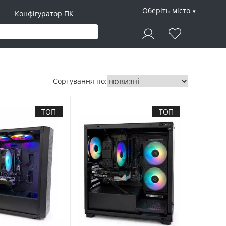
Оберіть місто
Конфігуратор ПК
Сортування по:
ТОП
ТОП