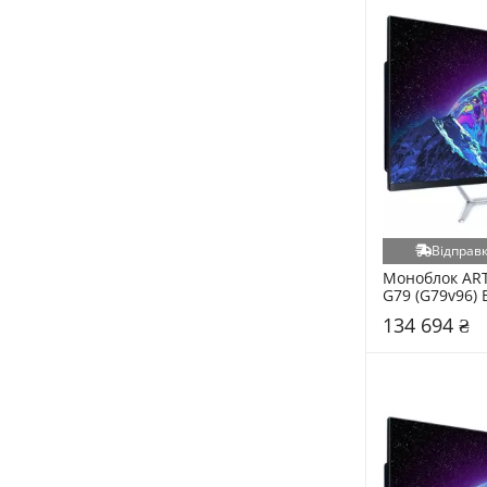
Seagate (85)
GamePro (80)
Verbatim (79)
Verico (70)
HP (69)
Hator (67)
Cougar (59)
1stPlayer (54)
Crucial (52)
Відправк
REAL-EL (52)
Моноблок ART
G79 (G79v96) B
Ocypus (51)
134 694 ₴
ASRock (50)
Montech (50)
Trust (50)
Inteligentes (46)
A-Tech (45)
Golden Memory (41)