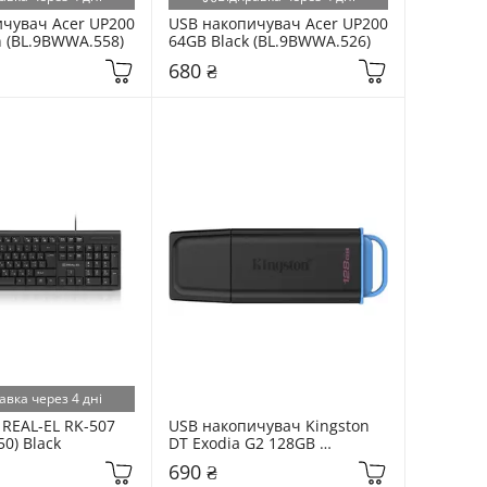
чувач Acer UP200 
USB накопичувач Acer UP200 
 (BL.9BWWA.558)
64GB Black (BL.9BWWA.526)
680 ₴
авка через 4 дні
REAL-EL RK-507 
USB накопичувач Kingston 
0) Black
DT Exodia G2 128GB 
Black/Blue (DTXG2/128GB)
690 ₴