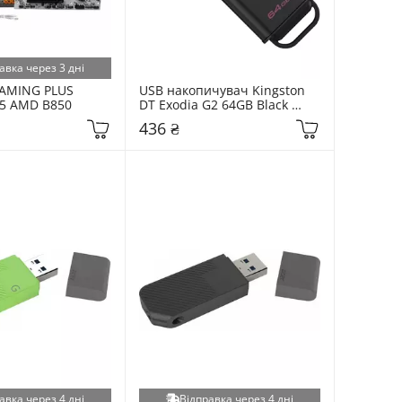
авка через 3 дні
AMING PLUS 
USB накопичувач Kingston 
M5 AMD B850
DT Exodia G2 64GB Black 
(DTXG2/64GB)
436 ₴
авка через 4 дні
Відправка через 4 дні