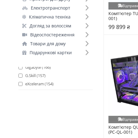
A4Tech (373)
Відправк
Електротранспорт
GameMax (353)
Комп'ютер TU
Кліматична техніка
Asus (246)
001)
Logitech (228)
Догляд за волоссям
99 899 ₴
Transcend (217)
Відеоспостереження
SanDisk (200)
Товари для дому
Apacer (191)
Подарункові картки
Wibrand (188)
Gigabyte (166)
G.Skill (157)
eXceleram (154)
T&G (152)
MSI (147)
Goodram (144)
Patriot (135)
Відправк
Chieftec (134)
Комп'ютер Q
(PC-QL-001)
2E (126)