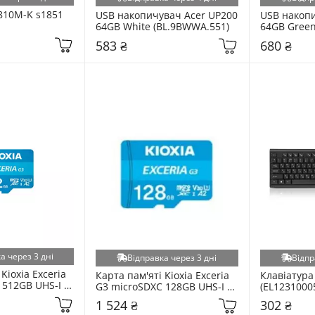
810M-K s1851 
USB накопичувач Acer UP200 
USB накопи
64GB White (BL.9BWWA.551)
64GB Green
583 ₴
680 ₴
а через 3 дні
Відправка через 3 дні
Відпр
Kioxia Exceria 
Карта пам'яті Kioxia Exceria 
Клавіатура 
512GB UHS-I 
G3 microSDXC 128GB UHS-I 
(EL12310005
er 
U3 + SD-adapter 
1 524 ₴
302 ₴
2)
(LMEX3L128GG2)