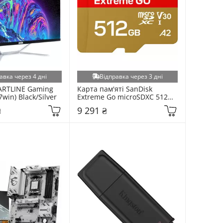
авка через 4 дні
Відправка через 3 дні
RTLINE Gaming 
Карта пам'яті SanDisk 
win) Black/Silver
Extreme Go microSDXC 512GB 
UHS-I U3 (SDSQXGN-512G-
₴
9 291 ₴
GN6MN)