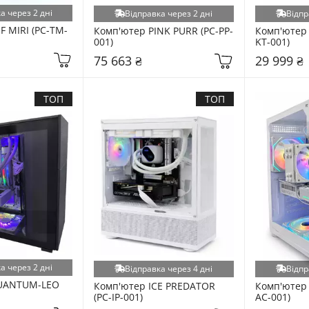
а через 2 дні
Відправка через 2 дні
Відпр
F MIRI (PC-TM-
Комп'ютер PINK PURR (PC-PP-
Комп'ютер 
001)
KT-001)
75 663 ₴
29 999 ₴
ТОП
ТОП
а через 2 дні
Відправка через 4 дні
Відпр
UANTUM-LEO 
Комп'ютер ICE PREDATOR 
Комп'ютер 
(PC-IP-001)
AC-001)