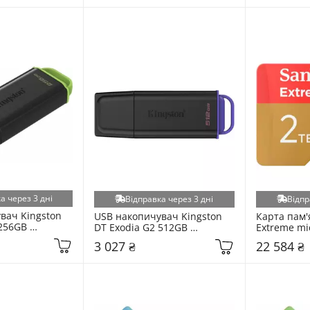
а через 3 дні
Відправка через 3 дні
Відпр
вач Kingston 
USB накопичувач Kingston 
Карта пам'я
256GB 
DT Exodia G2 512GB 
Extreme mi
(DTXG2/256GB)
Black/Purple (DTXG2/512GB)
U3 + SD-ad
3 027 ₴
22 584 ₴
2T00-GN6M