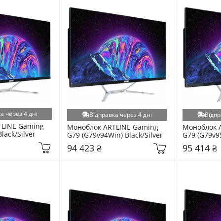
а через 4 дні
Відправка через 4 дні
Відпр
LINE Gaming 
Моноблок ARTLINE Gaming 
Моноблок A
lack/Silver
G79 (G79v94Win) Black/Silver
G79 (G79v95
94 423 ₴
95 414 ₴