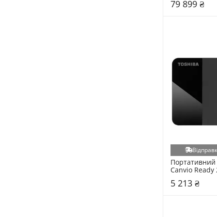
79 899 ₴
AMD (117)
Deepcool (112)
HI-RALI (111)
Defender (110)
Hoco (108)
ADATA (105)
Western Digital (105)
Arctic (100)
Canyon (100)
Gembird (98)
Intel (96)
Відправк
Vinga (96)
Портативний 
Samsung (92)
Canvio Ready 
3.2 Black (HD
ID-Cooling (89)
5 213 ₴
Razer (88)
Acer (86)