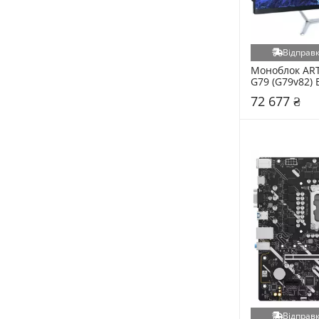
Cobra (25)
Xilence (25)
FrimeCom (24)
Відправк
Team (24)
Моноблок ART
G79 (G79v82) 
DarkFlash (22)
72 677 ₴
Gamdias (22)
Podmyshku (22)
Proove (21)
Ugreen (21)
Voltronic (21)
Esperanza (20)
SteelSeries (20)
Toshiba (20)
Crucial (Micron) (19)
Dato (19)
Delux (19)
Kioxia (19)
Відправк