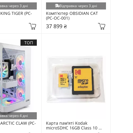
авка через 3 дні
Відправка через 3 дні
KING TIGER (PC-
Комп'ютер OBSIDIAN CAT 
(PC-OC-001)
37 899 ₴
ТОП
авка через 4 дні
ARCTIC CLAW (PC-
Карта пам'яті Kodak 
microSDHC 16GB Class 10 
UHS-I + SD-adapter 