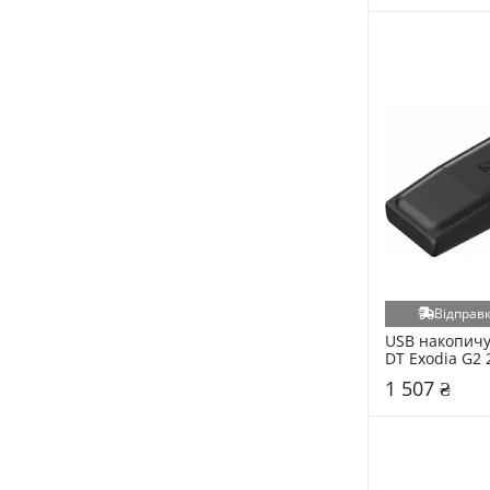
Titan (14)
Borofone (13)
Jedel (13)
Kingston Fury (13)
Wargaming (13)
Xiaomi (13)
Addlink (11)
APNX (11)
Atria (11)
Baseus (11)
Casecom (11)
Відправк
GemiX (11)
USB накопичу
DT Exodia G2 
Hynix (11)
Black/Green 
1 507 ₴
Marvo (11)
NZXT (11)
OCPC (11)
Xtrike (11)