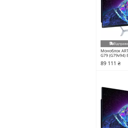
ProLogix (40)
JONSBO (39)
Corsair (36)
LORGAR (36)
Noctua (36)
Відправк
Lian-Li (35)
Моноблок ART
Modecom (33)
G79 (G79v94) 
Ajazz (32)
89 111 ₴
Maxxter (32)
PCCooler (32)
Xtrike Me (32)
Zalman (32)
Aerocool (31)
Maiwo (29)
QUBE (27)
Frime (26)