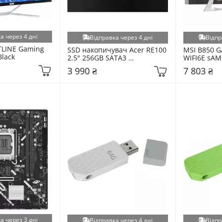
а через 4 дні
Відправка через 4 дні
Відпр
LINE Gaming 
SSD накопичувач Acer RE100 
MSI B850 G
Black
2.5" 256GB SATA3 
WIFI6E sA
(BL.9BWWA.107)
3 990 ₴
7 803 ₴
а через 3 дні
Відправка через 4 дні
Відпр