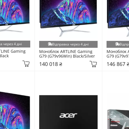
а через 4 дні
Відправка через 4 дні
Відпр
LINE Gaming 
Моноблок ARTLINE Gaming 
Моноблок A
Black
G79 (G79v96Win) Black/Silver
G79 (G79v97
140 018 ₴
146 867 