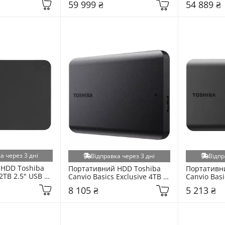
59 999 ₴
54 889 ₴
а через 3 дні
Відправка через 3 дні
Відпр
HDD Toshiba 
Портативний HDD Toshiba 
Портативни
2TB 2.5" USB 
Canvio Basics Exclusive 4TB 
Canvio Basi
TP320EK3AA)
2.5" USB 3.2 Black 
2.5" USB 3.2
8 105 ₴
5 213 ₴
(HDTB540MK3CA)
(HDTB520M