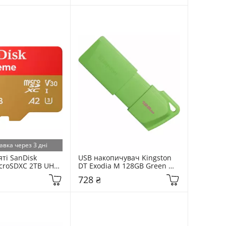
авка через 3 дні
ті SanDisk 
USB накопичувач Kingston 
croSDXC 2TB UHS-I 
DT Exodia M 128GB Green 
apter (SDSQXAV-
(KC-U2L128-7LG)
728 ₴
A)