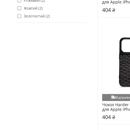
Рожевий (2)
для Apple iPh
Black
Жовтий (2)
404 ₴
Золотистий (2)
Відправк
Чохол Harder 
для Apple iPho
Black
404 ₴