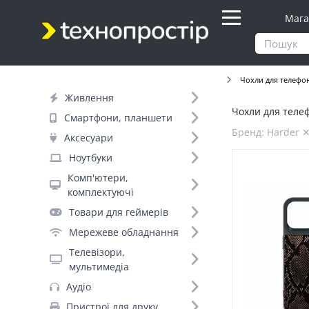
Мага
Продукти
Аксесуари
Для смартфонів
Чохли для телефо
Живлення
Чохли для телеф
Фільтр
Смартфони, планшети
Бренд: Harder 
Аксесуари
Днів до відправки (1)
Ноутбуки
Комп'ютери,
Бренд (75)
комплектуючі
Товари для геймерів
Сумісність по бренду (1)
Мережеве обладнання
Apple (77)
Телевізори,
мультимедіа
Модель телефона (2)
Аудіо
Apple iPhone 14 Pro Max (39)
Пристрої для друку