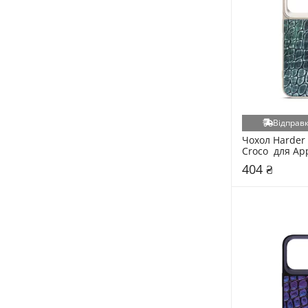
Відправк
Чохол Harder 
Croco  для App
Pro Max Grey
404 ₴