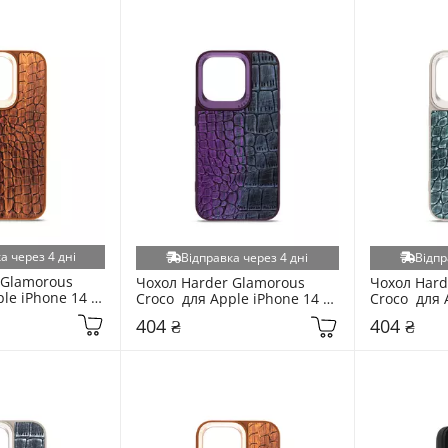
а через 4 дні
Відправка через 4 дні
Відпр
Glamorous 
Чохол Harder Glamorous 
Чохол Hard
le iPhone 14 
Croco  для Apple iPhone 14 
Croco  для 
Pro Dark Purple
Pro Grey
404 ₴
404 ₴