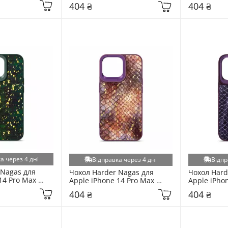
Black
404 ₴
404 ₴
а через 4 дні
Відправка через 4 дні
Відпр
Nagas для 
Чохол Harder Nagas для 
Чохол Harde
14 Pro Max 
Apple iPhone 14 Pro Max 
Apple iPhon
Purple
404 ₴
404 ₴