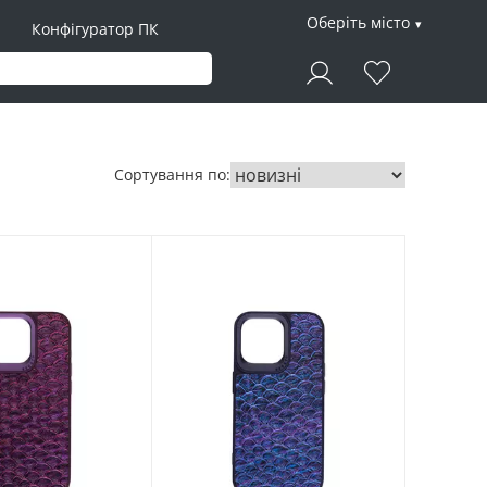
Оберіть місто
Конфігуратор ПК
Сортування по: