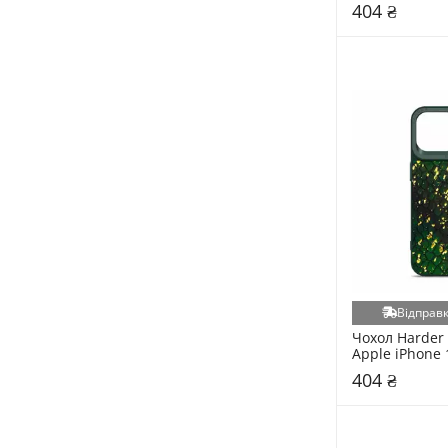
404 ₴
Відправк
Чохол Harder 
Apple iPhone 
Green
404 ₴