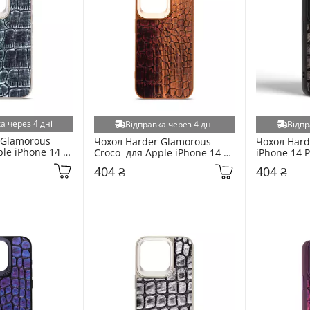
а через 4 дні
Відправка через 4 дні
Відпр
Glamorous 
Чохол Harder Glamorous 
Чохол Harde
le iPhone 14 
Croco  для Apple iPhone 14 
iPhone 14 P
Pro Max Magma
404 ₴
404 ₴