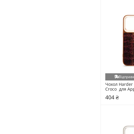
Відправк
Чохол Harder 
Croco  для App
Pro Magma
404 ₴