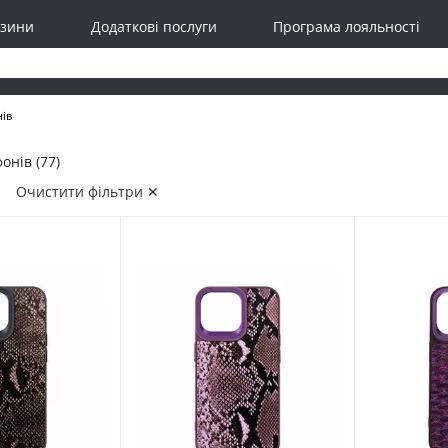
зини
Додаткові послуги
Програма лояльності
нів
онів (77)
✕
Очистити фільтри ✕