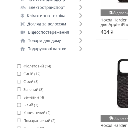
Apple iPhone 14 Pro (38)
Електротранспорт
Відправк
Форм-фактор (1)
Кліматична техніка
Чохол Harder 
Чохол (77)
Догляд за волоссям
для Apple iPh
Black
404 ₴
Відеоспостереження
Основний колір (12)
Товари для дому
Подарункові картки
Чорний (15)
Фіолетовий (14)
Синій (12)
Сірий (8)
Зелений (8)
Бежевий (4)
Білий (2)
Коричневий (2)
Відправк
Помаранчевий (2)
Чохол Harder 