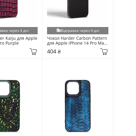
авка через 4 дні
Відправка через 4 дні
r Kaiju для Apple 
Чохол Harder Carbon Pattern 
ro Purple
для Apple iPhone 14 Pro Max 
Black
404 ₴