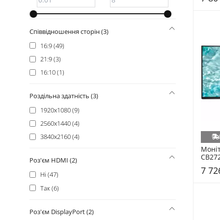
ProLogix (+5)
Xiaomi (+5)
Співвідношення сторін (3)
QUBE (+4)
16:9 (49)
Neovo (+3)
21:9 (3)
2E (+2)
16:10 (1)
Eizo (+2)
Blackview (+1)
Роздільна здатність (3)
LORGAR (+1)
1920x1080 (9)
2560x1440 (4)
3840x2160 (4)
Моніт
CB272
Роз'єм HDMI (2)
(UM.H
7 72
Ні (47)
Так (6)
Роз'єм DisplayPort (2)