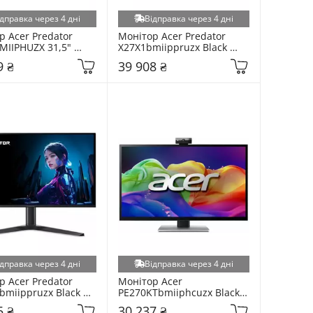
дправка через 4 дні
Відправка через 4 дні
 Acer Predator 
Монітор Acer Predator 
MIIPHUZX 31,5" 
X27X1bmiippruzx Black 
EE.301)
26,5" (UM.GXXEE.109)
9 ₴
39 908 ₴
дправка через 4 дні
Відправка через 4 дні
 Acer Predator 
Монітор Acer 
miippruzx Black 
PE270KTbmiiphcuzx Black 
UM.GXXEE.501)
27" (UM.HP0EE.014)
5 ₴
30 237 ₴