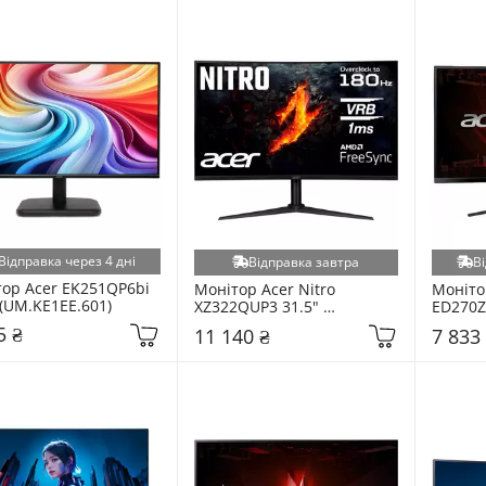
Відправка через 4 дні
Відправка завтра
Ві
ор Acer EK251QP6bi 
Монітор Acer Nitro 
Монітор
 (UM.KE1EE.601)
XZ322QUP3 31.5" 
ED270Zb
(UM.JX0EE.309)
(UM.HE
5 ₴
11 140 ₴
7 833