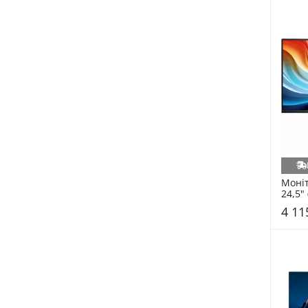
Моніт
24,5"
4 11