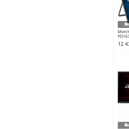
Моніт
PD163
(UM.Z
12 4