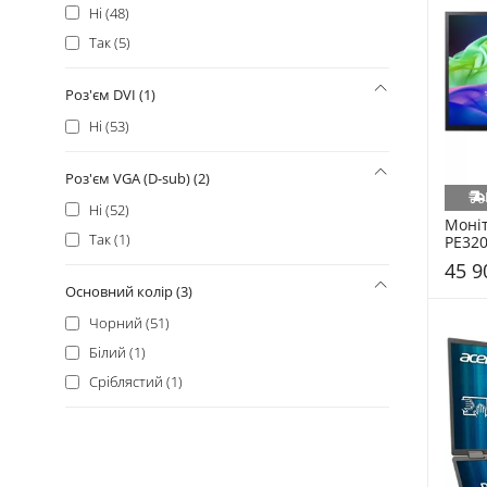
Ні (48)
Так (5)
Роз'єм DVI (1)
Ні (53)
Роз'єм VGA (D-sub) (2)
Ні (52)
Моніт
Так (1)
PE320
(UM.J
45 9
Основний колір (3)
Чорний (51)
Білий (1)
Сріблястий (1)