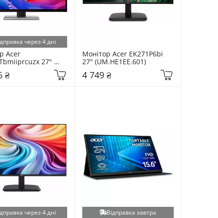
дправка через 4 дні
 Acer 
Монітор Acer EK271P6bi 
bmiiprcuzx 27" 
27" (UM.HE1EE.601)
0EE.010)
6 ₴
4 749 ₴
дправка через 4 дні
Відправка завтра