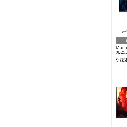
Моніт
XB253
(UM.K
9 85