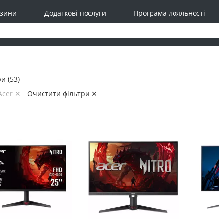
зини
Додаткові послуги
Програма лояльності
и (53)
Acer ✕
Очистити фільтри ✕