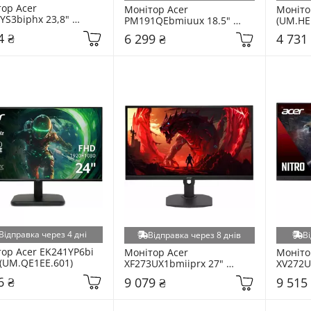
ор Acer 
Монітор Acer 
Моніто
YS3biphx 23,8" 
PM191QEbmiuux 18.5" 
(UM.HE
X0EE.301)
(UM.XP1EE.E01)
4 ₴
6 299 ₴
4 731
Відправка через 4 дні
Відправка через 8 днів
Ві
ор Acer EK241YP6bi 
Монітор Acer 
Монітор
 (UM.QE1EE.601)
XF273UX1bmiiprx 27" 
XV272U
(UM.HX0EE.109)
(UM.HX
6 ₴
9 079 ₴
9 515