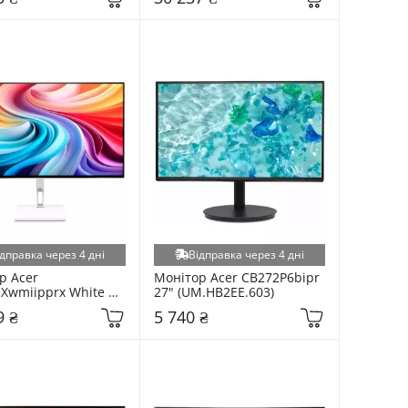
дправка через 4 дні
Відправка через 4 дні
 Acer 
Монітор Acer CB272P6bipr 
Xwmiipprx White 
27" (UM.HB2EE.603)
(UM.GCXEE.X01)
9 ₴
5 740 ₴