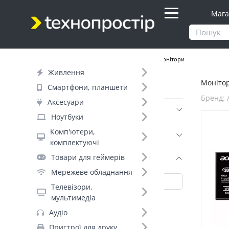
Мага
Продукти
Телевізори, мультимедіа
Монітори
Живлення
Монітор
Фільтр
Смартфони, планшети
Бренд: 
Аксесуари
Ціна
Ноутбуки
Комп'ютери,
Днів до відправки (5)
комплектуючі
Товари для геймерів
Бренд (27)
Мережеве обладнання
Телевізори,
мультимедіа
Acer (53)
Аудіо
Philips (+90)
Пристрої для друку