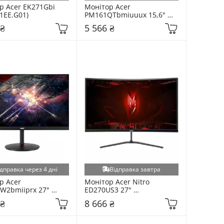
р Acer EK271Gbi 
Монітор Acer 
1EE.G01)
PM161QTbmiuuux 15,6" 
(UM.ZP1EE.007)
 ₴
5 566 ₴
дправка через 4 дні
Відправка завтра
 Acer 
Монітор Acer Nitro 
W2bmiiprx 27" 
ED270US3 27" 
2EE.201)
(UM.HE0EE.306)
 ₴
8 666 ₴