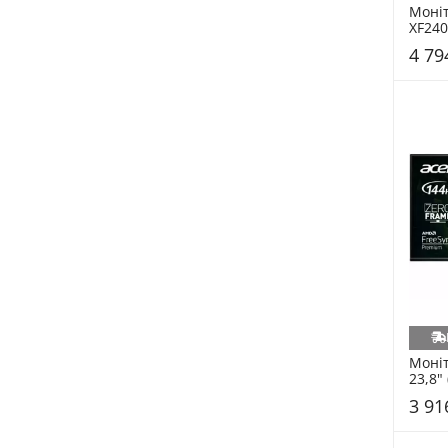
Моніт
XF240
(UM.Q
4 79
Моніт
23,8"
3 91