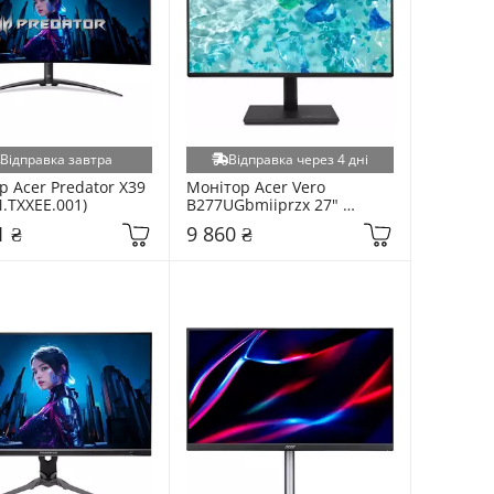
Відправка завтра
Відправка через 4 дні
 Acer Predator X39 
Монітор Acer Vero 
.TXXEE.001)
B277UGbmiiprzx 27" 
(UM.HB7EE.G14)
1 ₴
9 860 ₴