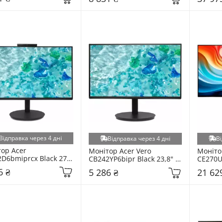
Відправка через 4 дні
Відправка через 4 дні
Ві
ор Acer 
Монітор Acer Vero 
Монітор
D6bmiprcx Black 27" 
CB242YP6bipr Black 23,8" 
CE270U
B7EE.605)
(UM.QB2EE.602)
26,5" 
6 ₴
5 286 ₴
21 62