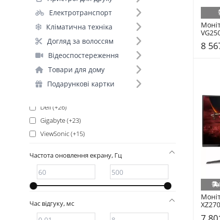
Asus (+76)
Електротранспорт
iiYama (+68)
Моніт
Кліматична техніка
AOC (+53)
VG250
24,5"
Samsung (+42)
Догляд за волоссям
8 56
BenQ (+40)
Відеоспостереження
Lenovo (+33)
Товари для дому
HP (+31)
Подарункові картки
MSI (+31)
Dell (+26)
Gigabyte (+23)
ViewSonic (+15)
LG (+14)
Частота оновлення екрану, Гц
ASRock (+10)
Vinga (+8)
Dahua (+6)
Моніт
Verbatim (+6)
Час відгуку, мс
XZ270
(UM.H
GameMax (+5)
7 80