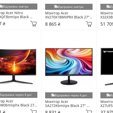
Відправка завтра
Відправка завтра
Ві
ор Acer Nitro 
Монітор Acer 
Монітор
QF3bmiipx Black 
XV270X1BMIIPRX Black 27" 
X32X3B
 (UM.KV0EE.301)
(UM.HX1EE.101)
(UM.JXX
7 ₴
8 865 ₴
51 70
Відправка через 4 дні
Відправка через 4 дні
Ві
ор Acer 
Монітор Acer 
Монітор
W0bmiiphx Black 27" 
SA272Kbmiipx Black 27" 
X27UF5b
X0EE.039)
(UM.HS2EE.022)
26,5" (
1 ₴
8 831 ₴
37 97