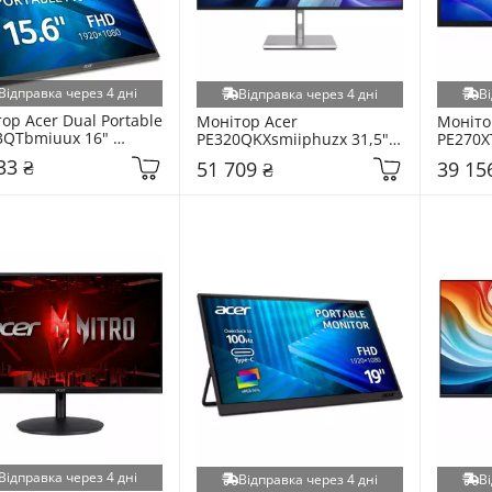
Відправка через 4 дні
Відправка через 4 дні
Ві
ор Acer Dual Portable 
Монітор Acer 
Монітор
QTbmiuux 16" 
PE320QKXsmiiphuzx 31,5" 
PE270XT
P3EE.011)
(UM.JP0EE.X05)
(UM.HP
33 ₴
51 709 ₴
39 15
Відправка через 4 дні
Відправка через 4 дні
Ві