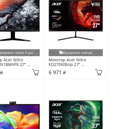
дправка через 4 дні
Відправка завтра
 Acer Nitro 
Монітор Acer Nitro 
X1BMIIPX 27" 
ED270X0biip 27" 
1EE.109)
(UM.HE0EE.001)
 ₴
6 971 ₴