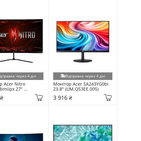
дправка через 4 дні
Відправка через 4 дні
 Acer Nitro 
Монітор Acer SA243YG0bi 
miipx 27" 
23.8" (UM.QS3EE.005)
0EE.Z01)
 ₴
3 916 ₴