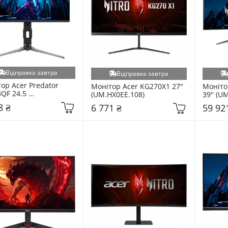
Відправка завтра
Відправка завтра
ор Acer Predator 
Монітор Acer KG270X1 27" 
Монітор
QF 24.5 
(UM.HX0EE.108)
39" (UM
X0EE.F05)
8 ₴
6 771 ₴
59 92