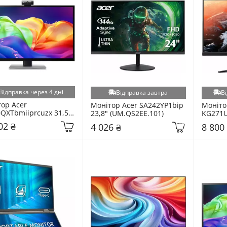
Відправка через 4 дні
Відправка завтра
Ві
ор Acer 
Монітор Acer SA242YP1bip 
Монітор
QXTbmiiprcuzx 31,5" 
23,8" (UM.QS2EE.101)
KG271U
P0EE.006)
(UM.HX
02 ₴
4 026 ₴
8 800