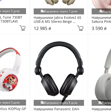
 через 5 днів
Відправка через 7 днів
Відпр
L Tune 730BT 
Навушники Jabra Evolve2 65 
Навушники 
T730BTLAV)
USB-A MS Stereo Beige 
Sakura Pink
(26599-999-998)
12 985 ₴
3 590 ₴
 через 5 днів
Відправка через 8 днів
Відпра
ius KIDPlay GP 
Навушники Panasonic EAH-
Навушники