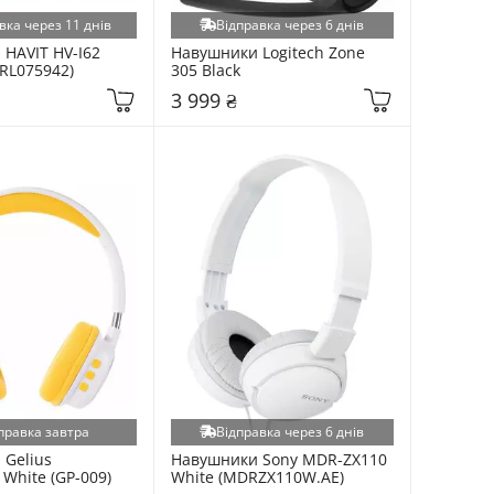
вка через 11 днів
Відправка через 6 днів
HAVIT HV-I62 
Навушники Logitech Zone 
(RL075942)
305 Black
3 999 ₴
правка завтра
Відправка через 6 днів
Gelius 
Навушники Sony MDR-ZX110 
White (GP-009)
White (MDRZX110W.AE)