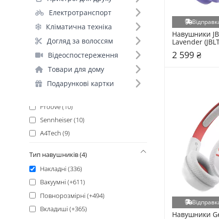
Sony (18)
Електротранспорт
Hoco (17)
Відправка
Кліматична техніка
Defender (16)
Навушники JB
Razer (16)
Догляд за волоссям
Lavender (JBL
Borofone (12)
2 599 ₴
Відеоспостереження
Jabra (12)
Товари для дому
Hator (11)
Подарункові картки
Panasonic (10)
Proove (10)
Sennheiser (10)
A4Tech (9)
Canyon (9)
Тип навушників (4)
Poly (9)
Накладні (336)
REAL-EL (8)
Вакуумні (+611)
Sandberg (7)
Повнорозмірні (+494)
Marshall (6)
Відправка
Вкладиші (+365)
HAVIT (5)
Навушники Gel