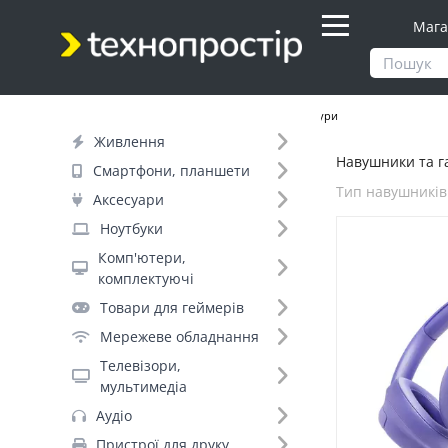
Мага
Продукти
Аудіо
Навушники та гарнітури
Живлення
Навушники та га
Фільтр
Смартфони, планшети
Тип навушників
Аксесуари
Ціна
Ноутбуки
Комп'ютери,
Днів до відправки (8)
комплектуючі
Товари для геймерів
Бренд (57)
Мережеве обладнання
Телевізори,
мультимедіа
JBL (54)
Аудіо
Logitech (22)
Пристрої для друку