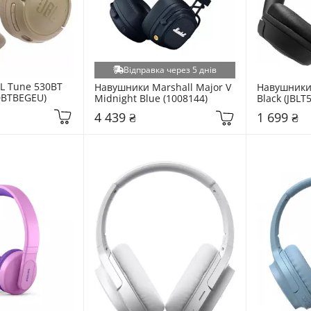
Відправка через 5 днів
L Tune 530BT 
Навушники Marshall Major V  
Навушники 
30BTBEGEU)
Midnight Blue (1008144)
Black (JBL
4 439 ₴
1 699 ₴