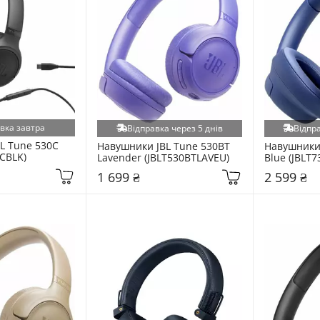
вка завтра
Відправка через 5 днів
Відпра
L Tune 530C 
Навушники JBL Tune 530BT 
Навушники 
0CBLK)
Lavender (JBLT530BTLAVEU)
Blue (JBLT
1 699 ₴
2 599 ₴