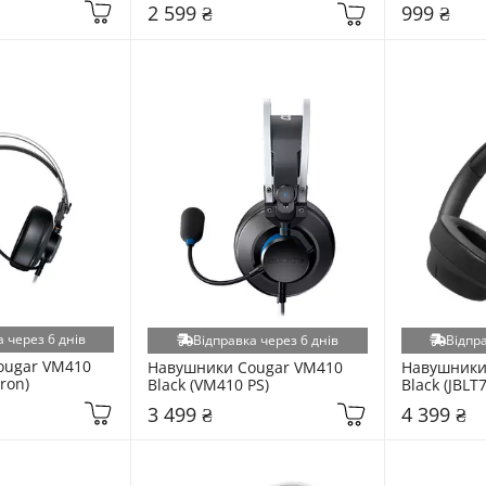
2 599 ₴
999 ₴
 через 6 днів
Відправка через 6 днів
Відпра
ugar VM410 
Навушники Cougar VM410 
Навушники 
ron)
Black (VM410 PS)
Black (JBL
3 499 ₴
4 399 ₴