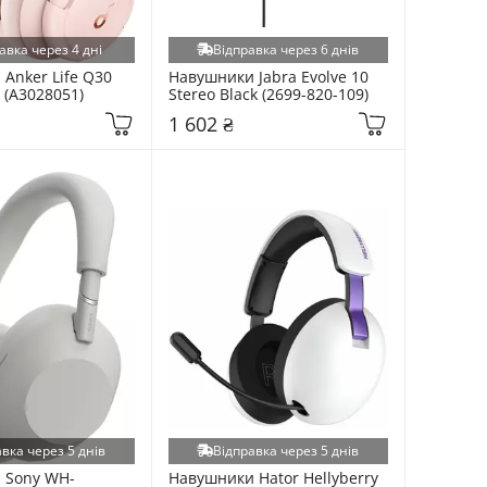
авка через 4 дні
Відправка через 6 днів
Anker Life Q30 
Навушники Jabra Evolve 10 
 (A3028051)
Stereo Black (2699-820-109)
1 602 ₴
вка через 5 днів
Відправка через 5 днів
 Sony WH-
Навушники Hator Hellyberry 