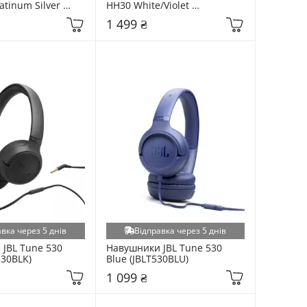
tinum Silver 
HH30 White/Violet 
6S.CE7)
(HH30_WIRELESS_WV)
1 499 ₴
вка через 5 днів
Відправка через 5 днів
JBL Tune 530 
Навушники JBL Tune 530 
530BLK)
Blue (JBLT530BLU)
1 099 ₴