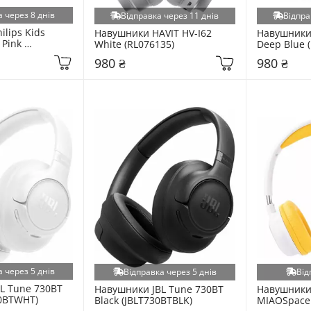
 через 8 днів
Відправка через 11 днів
Відпра
lips Kids 
Навушники HAVIT HV-I62 
Навушники 
Pink 
White (RL076135)
Deep Blue 
0)
980 ₴
980 ₴
 через 5 днів
Відправка через 5 днів
Від
L Tune 730BT 
Навушники JBL Tune 730BT 
Навушники 
30BTWHT)
Black (JBLT730BTBLK)
MIAOSpace 