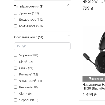
HP-010 White/
AKG (4)
Тип підключення (3)
799 ₴
Gelius (4)
Дротове (147)
JLab (4)
Бездротове (142)
Anker (3)
Комбіноване (36)
Bloody (3)
GamePro (3)
Основний колір (14)
GemiX (3)
HP (3)
HyperX (3)
Чорний (184)
Promate (3)
Білий (56)
Xtrike (3)
Синій (21)
Xtrike Me (3)
Рожевий (12)
Відправка
ACEFAST (2)
Фіолетовий (11)
Навушники Hat
Cougar (2)
Бежевий (10)
HH30 Black/Pu
(HH30_WIRELE
Gembird (2)
Сірий (9)
1 499 ₴
Philips (2)
Червоний (5)