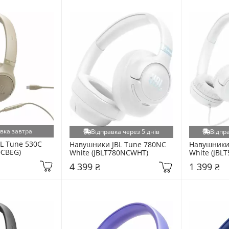
вка завтра
Відправка через 5 днів
Відпра
L Tune 530C 
Навушники JBL Tune 780NC 
Навушники 
0CBEG)
White (JBLT780NCWHT)
White (JBL
4 399 ₴
1 399 ₴