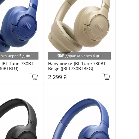
вка через 5 днів
Відправка через 4 дні
JBL Tune 730BT 
Навушники JBL Tune 730BT 
730BTBLU)
Beige (JBLT730BTBEG)
2 299 ₴