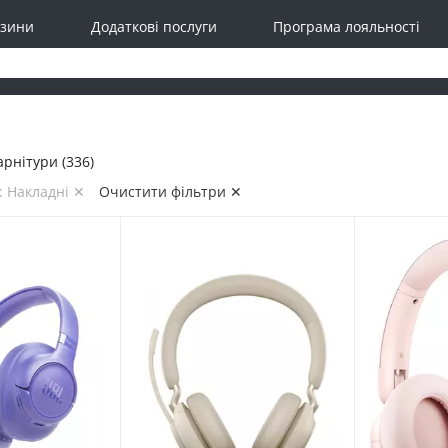
зини
Додаткові послуги
Програма лояльності
рнітури (336)
: Накладні ✕
Очистити фільтри ✕