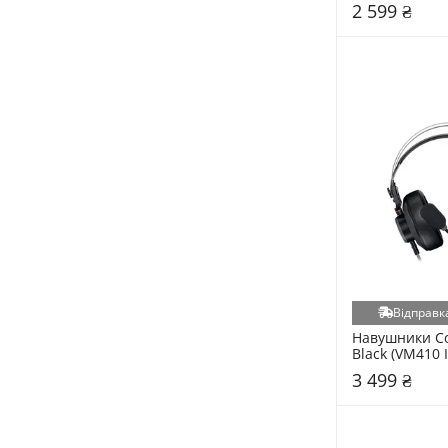
2 599 ₴
Відправка
Навушники Co
Black (VM410 I
3 499 ₴