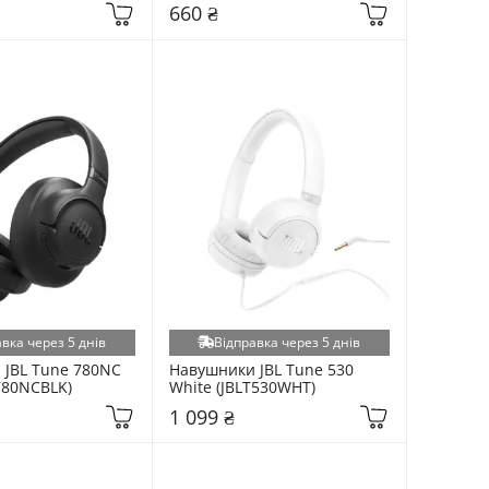
660 ₴
вка через 5 днів
Відправка через 5 днів
JBL Tune 780NC 
Навушники JBL Tune 530 
T780NCBLK)
White (JBLT530WHT)
1 099 ₴