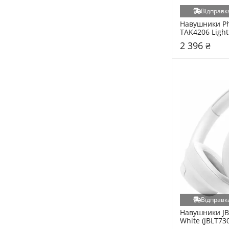
Відправка
Навушники Phi
TAK4206 Light 
(TAK4206PK/0
2 396 ₴
Відправка
Навушники JB
White (JBLT7