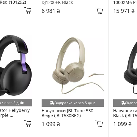
Red (101292)
DJ1200EK Black
1000XM6 Pla
(WH1000XM
6 981 ₴
15 971 ₴
 через 5 днів
Відправка через 5 днів
Відпра
or Hellyberry 
Навушники JBL Tune 530 
Навушники 
rple 
Beige (JBLT530BEG)
Black (JBLT
SS_BV)
1 099 ₴
1 099 ₴