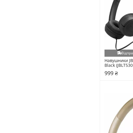
Lenovo (1)
Media-Tech (1)
Modecom (1)
ProLogix (1)
SteelSeries (1)
Відпра
Навушники JB
Black (JBLT53
999 ₴