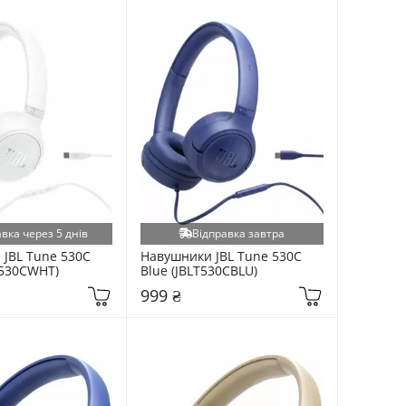
вка через 5 днів
Відправка завтра
JBL Tune 530C 
Навушники JBL Tune 530C 
T530CWHT)
Blue (JBLT530CBLU)
999 ₴