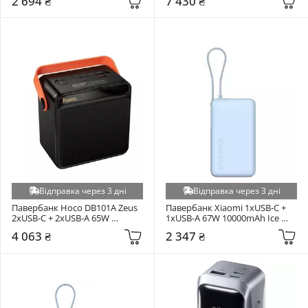
2 694 ₴
7 430 ₴
Відправка через 3 дні
Відправка через 3 дні
Павербанк Hoco DB101A Zeus 
Павербанк Xiaomi 1xUSB-C + 
2xUSB-C + 2xUSB-A 65W 
1xUSB-A 67W 10000mAh Ice 
120000mAh Black
Blue (BHR08NZGL)
4 063 ₴
2 347 ₴