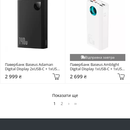
Відправка завтра
Павербанк Baseus Adaman 
Павербанк Baseus Amblight 
Digital Display 2xUSB-C + 1xUSB-
Digital Display 1xUSB-C + 1xUSB-
A 140W 24000mAh Black 
A 65W 26800mAh White 
2 999 ₴
2 699 ₴
(P10021508113-00)
(P10022402223-00)
Показати ще
1
2
›
››