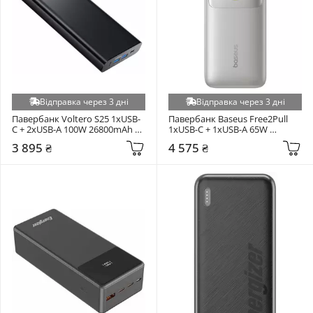
Відправка через 3 дні
Відправка через 3 дні
Павербанк Voltero S25 1xUSB-
Павербанк Baseus Free2Pull 
C + 2xUSB-A 100W 26800mAh 
1xUSB-C + 1xUSB-A 65W 
Black
20000mAh Lunar Gray 
3 895 ₴
4 575 ₴
(P10073700843-00)