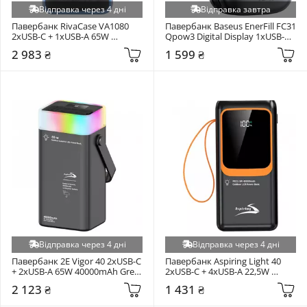
Відправка через 4 дні
Відправка завтра
Павербанк RivaCase VA1080 
Павербанк Baseus EnerFill FC31 
2xUSB-C + 1xUSB-A 65W 
Qpow3 Digital Display 1xUSB-C 
30000mAh Black
+ 2xUSB-A 45W 20000mAh Black 
2 983 ₴
1 599 ₴
(E0028D00)
Відправка через 4 дні
Відправка через 4 дні
Павербанк 2E Vigor 40 2xUSB-C 
Павербанк Aspiring Light 40 
+ 2xUSB-A 65W 40000mAh Grey 
2xUSB-C + 4xUSB-A 22,5W 
(PPVG.V04)
40000mAh Black (PPLH.L04)
2 123 ₴
1 431 ₴