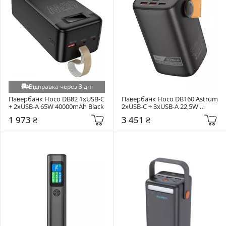
Відправка через 3 дні
Павербанк Hoco DB82 1xUSB-C 
Павербанк Hoco DB160 Astrum 
+ 2xUSB-A 65W 40000mAh Black
2xUSB-C + 3xUSB-A 22,5W 
60000mAh Black
1 973 ₴
3 451 ₴