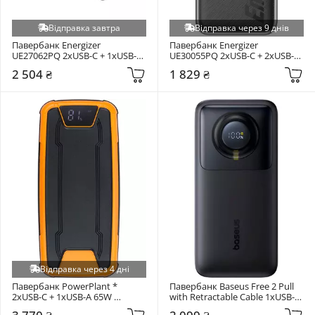
Відправка завтра
Відправка через 9 днів
Павербанк Energizer 
Павербанк Energizer 
UE27062PQ 2xUSB-C + 1xUSB-A 
UE30055PQ 2xUSB-C + 2xUSB-A 
65W 27000mAh Black
20W 30000mAh Black
2 504 ₴
1 829 ₴
Відправка через 4 дні
Павербанк PowerPlant * 
Павербанк Baseus Free 2 Pull 
2xUSB-C + 1xUSB-A 65W 
with Retractable Cable 1xUSB-C 
30000mAh Orange/Black
65W 20000mAh Black 