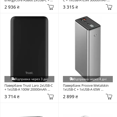
3xUSB-A 100W 60000mAh Black
Black (ATXLOGTC01)
2 936 ₴
3 315 ₴
Відправка через 3 дні
Відправка через 4 дні
Павербанк Trust Laro 2xUSB-C 
Павербанк Proove Metalskin 
+ 1xUSB-A 100W 20000mAh 
1xUSB-C + 1xUSB-A 65W 
Black (25240)
30000mAh Gray 
3 714 ₴
2 899 ₴
(PBM365210004)