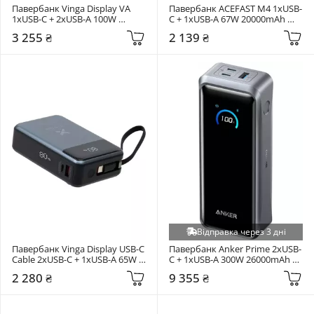
Павербанк Vinga Display VA 
Павербанк ACEFAST M4 1xUSB-
1xUSB-C + 2xUSB-A 100W 
C + 1xUSB-A 67W 20000mAh 
30000mAh Gray (VPBB30100)
Black (AFM4B)
3 255 ₴
2 139 ₴
Відправка через 3 дні
Павербанк Vinga Display USB-C 
Павербанк Anker Prime 2xUSB-
Cable 2xUSB-C + 1xUSB-A 65W 
C + 1xUSB-A 300W 26000mAh 
20000mAh Gray (VPBB2065C)
Black (A110AH11)
2 280 ₴
9 355 ₴