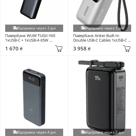
Відправка через 3 дні
Відправка через 3 дні
Павербанк WUW TUGII-Y65 
Павербанк Anker Built-In 
1xUSB-C + 1xUSB-A 65W 
Double USB-C Cables 1xUSB-C + 
20000mAh Black 
1xUSB-A 165W 25000mAh Silver 
1 670 ₴
3 958 ₴
(6917674147303)
(A1695H41)
Відправка через 4 дні
Відправка через 3 дні