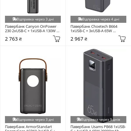
Відправка через 3 дні
Відправка через 4 дні
Павербанк Canyon OnPower 
Павербанк Choetech B664 
230 2xUSB-C + 1xUSB-A 130W 
1xUSB-C + 3xUSB-A 65W 
20000mAh Dark Gray
50000mAh Black
2 763 ₴
2 967 ₴
Відправка через 3 дні
Відправка через 9 днів
Павербанк ArmorStandart 
Павербанк Usams PB68 1xUSB-
EnergyCore ASB60 2xUSB-C + 
C + 1xUSB-A 65W 30000mAh 