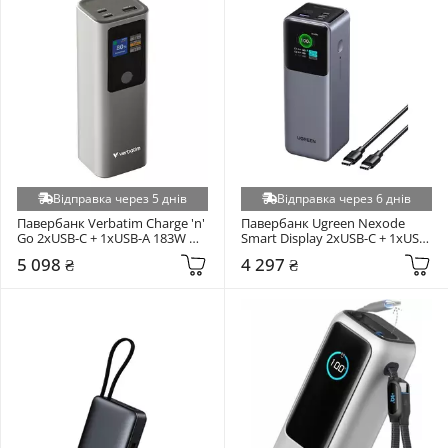
Відправка через 5 днів
Відправка через 6 днів
Павербанк Verbatim Charge 'n' 
Павербанк Ugreen Nexode 
Go 2xUSB-C + 1xUSB-A 183W 
Smart Display 2xUSB-C + 1xUSB-
27000mAh Gray (32269)
A 200W 25000mAh Space Gray 
5 098 ₴
4 297 ₴
(35525)