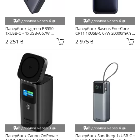
Відправка через 4 дні
Відправка через 4 дні
Павербанк Ugreen PB550 
Павербанк Baseus EnerCore 
1xUSB-C + 1xUSB-A 67W 
CR11 1xUSB-C 67W 20000mAh 
20000mAh Gray (55996B)
Black (E0027H00)
2 251 ₴
2 975 ₴
Відправка через 3 дні
Відправка через 4 дні
Павербанк Canon OnPower 
Павербанк Sandberg 1xUSB-C + 