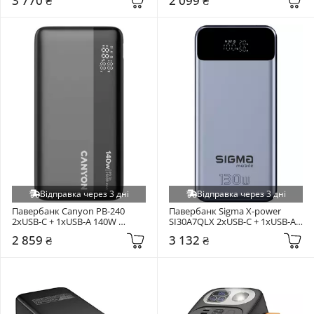
3 770 ₴
2 099 ₴
(P10073700123-00)
Відправка через 3 дні
Відправка через 3 дні
Павербанк Canyon PB-240 
Павербанк Sigma X-power 
2xUSB-C + 1xUSB-A 140W 
SI30A7QLX 2xUSB-C + 1xUSB-A 
25000mAh Dark Gray
130W 30000mAh Silver
2 859 ₴
3 132 ₴