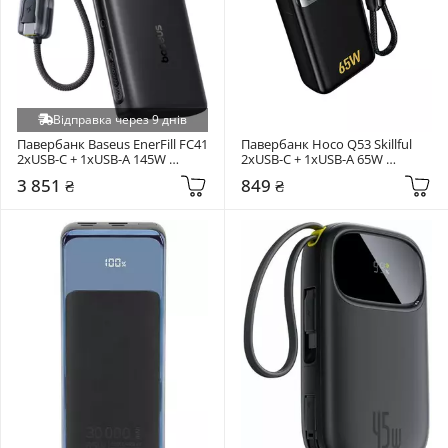
Відправка через 9 днів
Павербанк Baseus EnerFill FC41 
Павербанк Hoco Q53 Skillful 
2xUSB-C + 1xUSB-A 145W 
2xUSB-C + 1xUSB-A 65W 
25000mAh Cosmic Black 
12000mAh Black
3 851 ₴
849 ₴
(E0028H01)