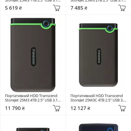
Iron Grey (TS1TSJ25M3S)
Iron Grey (TS2TSJ25M3S)
5 619 ₴
7 485 ₴
Портативний HDD Transcend 
Портативний HDD Transcend 
StoreJet 25M3 4TB 2.5" USB 3.1 
StoreJet 25M3C 4TB 2.5" USB 3.1 
Iron Grey (TS4TSJ25M3S)
Grey (TS4TSJ25M3C)
11 790 ₴
12 127 ₴