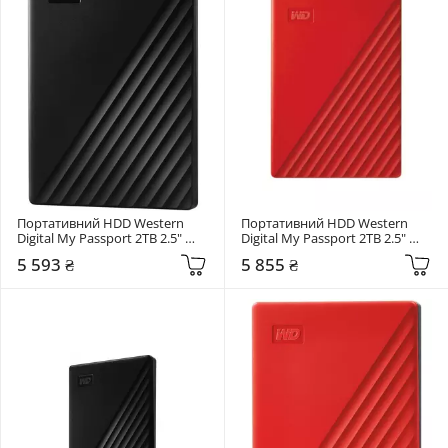
Портативний HDD Western 
Портативний HDD Western 
Digital My Passport 2TB 2.5" 
Digital My Passport 2TB 2.5" 
USB 3.0 Black 
USB 3.0 Red (WDBYVG0020BRD-
5 593 ₴
5 855 ₴
(WDBYVG0020BBK-WESN)
WESN)