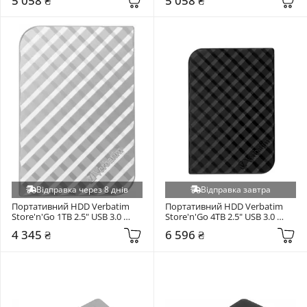
5 058 ₴
5 058 ₴
Відправка через 8 днів
Відправка завтра
Портативний HDD Verbatim 
Портативний HDD Verbatim 
Store'n'Go 1TB 2.5" USB 3.0 
Store'n'Go 4TB 2.5" USB 3.0 
Silver (53197)
Black (53223)
4 345 ₴
6 596 ₴