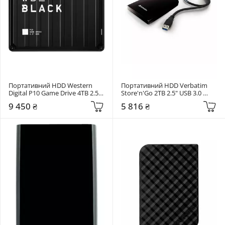
Портативний HDD Western 
Портативний HDD Verbatim 
Digital P10 Game Drive 4TB 2.5" 
Store'n'Go 2TB 2.5" USB 3.0 
USB 3.1 Black 
Black (53177)
9 450 ₴
5 816 ₴
(WDBA3A0040BBK-WESN)