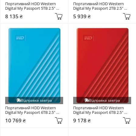
Портативний HDD Western 
Портативний HDD Western 
Digital My Passport 5TB 2.5" 
Digital My Passport 2TB 2.5" 
USB 3.0 Black (WDBPKJ0050BBK-
USB 3.0 Blue (WDBYVG0020BBL-
8 135 ₴
5 939 ₴
WESN)
WESN)
Відправка завтра
Відправка завтра
Портативний HDD Western 
Портативний HDD Western 
Digital My Passport 6TB 2.5" 
Digital My Passport 6TB 2.5" 
USB 3.2 Blue (WDBR9S0060BBL-
USB 3.2 Red (WDBR9S0060BRD-
10 769 ₴
9 178 ₴
WESN)
WESN)