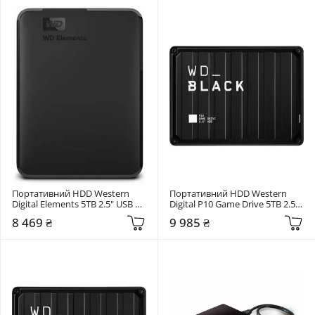
Портативний HDD Western 
Портативний HDD Western 
Digital Elements 5TB 2.5" USB 
Digital P10 Game Drive 5TB 2.5" 
3.0 Black (WDBU6Y0050BBK-
USB 3.1 Black 
8 469 ₴
9 985 ₴
WESN)
(WDBA3A0050BBK-WESN)