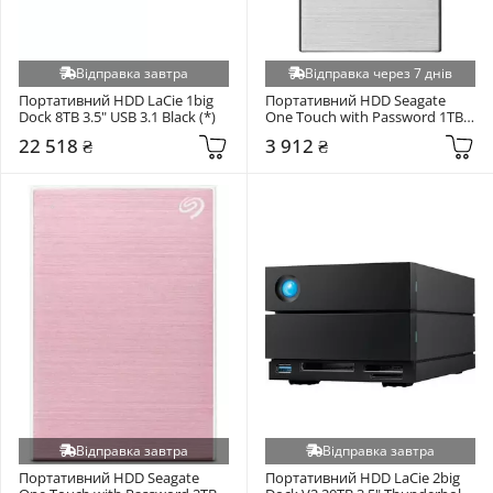
Відправка завтра
Відправка через 7 днів
Портативний HDD LaCie 1big 
Портативний HDD Seagate 
Dock 8TB 3.5" USB 3.1 Black (*)
One Touch with Password 1TB 
2.5" USB 3.0 Silver 
22 518 ₴
3 912 ₴
(STKY1000401)
Відправка завтра
Відправка завтра
Портативний HDD Seagate 
Портативний HDD LaCie 2big 