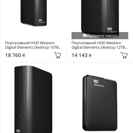
Відправка завтра
Портативний HDD Western 
Портативний HDD Western 
Digital Elements Desktop 10TB 
Digital Elements Desktop 12TB 
3.5" USB 3.0 Black 
3.5" USB 3.0 Black 
18 760 ₴
14 143 ₴
(WDBWLG0100HBK-EESN)
(WDBWLG0120HBK-EESN)