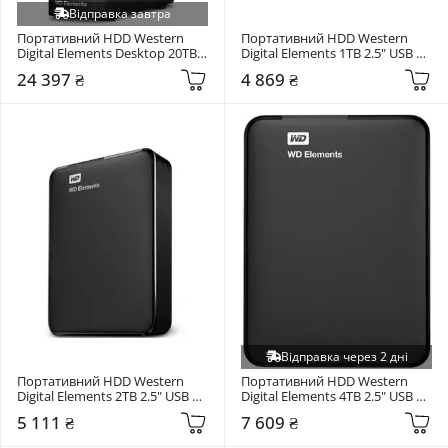
Відправка завтра
Портативний HDD Western 
Портативний HDD Western 
Digital Elements Desktop 20TB 
Digital Elements 1TB 2.5" USB 
3.5" USB 3.2 Black 
3.0 Black (WDBUZG0010BBK-
24 397 ₴
4 869 ₴
(WDBWLG0200HBK-EESN)
WESN)
Відправка через 2 дні
Портативний HDD Western 
Портативний HDD Western 
Digital Elements 2TB 2.5" USB 
Digital Elements 4TB 2.5" USB 
3.0 Black (WDBU6Y0020BBK-
3.0 Black (WDBU6Y0040BBK-
5 111 ₴
7 609 ₴
WESN)
WESN)