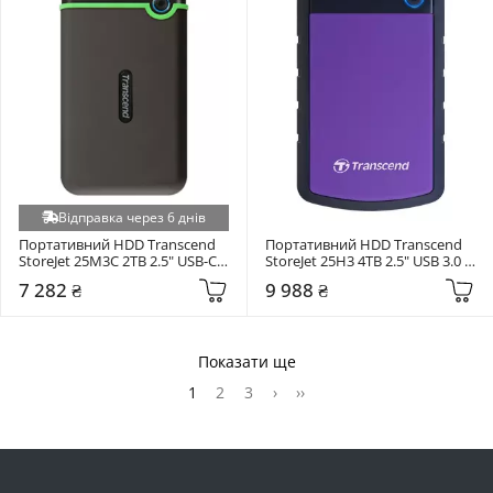
Відправка через 6 днів
Портативний HDD Transcend 
Портативний HDD Transcend 
StoreJet 25M3C 2TB 2.5" USB-C 
StoreJet 25H3 4TB 2.5" USB 3.0 
Сірий (TS2TSJ25M3C)
Purple (TS4TSJ25H3P)
7 282 ₴
9 988 ₴
Показати ще
1
2
3
›
››