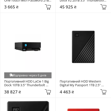
One Touch with Password 2TB 
Dock V2 20TB 3.5" Thunderbolt 
2.5" USB 3.0 Pink (STKY2000405)
Black (STLG20000400)
3 665 ₴
45 925 ₴
Відправка через 6 днів
Портативний HDD LaCie 1 Big 
Портативний HDD Western 
Dock 10TB 3.5" Thunderbolt 
Digital My Passport 1TB 2.5" 
Black (STHS10000800)
USB 3.0 Black 
38 827 ₴
4 463 ₴
(WDBYVG0010BBK-WESN)