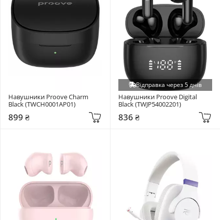
Відправка через 5 днів
Навушники Proove Charm 
Навушники Proove Digital 
Black (TWCH0001AP01)
Black (TWJP54002201)
899 ₴
836 ₴