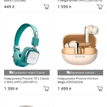
Black (1032386)
II Beige/Brown (HPCL20010010)
449 ₴
1 599 ₴
Відправка через 5 днів
Відправка завтра
Навушники Proove 70`s Classic 
Навушники Proove Horizon 
II Mint (HPCL20010011)
Beige (555530324)
1 399 ₴
1 499 ₴