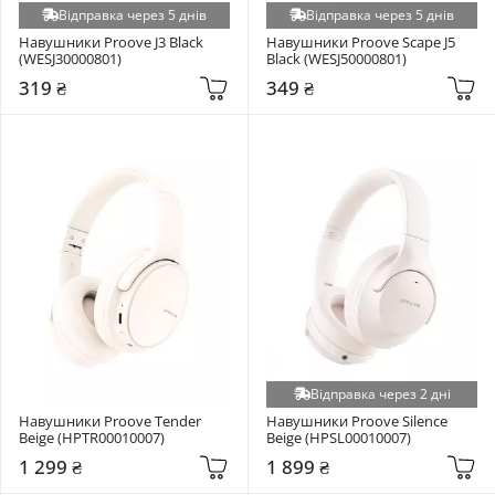
Відправка через 5 днів
Відправка через 5 днів
Навушники Proove J3 Black 
Навушники Proove Scape J5 
(WESJ30000801)
Black (WESJ50000801)
319 ₴
349 ₴
Відправка через 2 дні
Навушники Proove Tender 
Навушники Proove Silence 
Beige (HPTR00010007)
Beige (HPSL00010007)
1 299 ₴
1 899 ₴