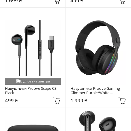
1 699 ₴
499 ₴
Відправка завтра
Навушники Proove Scape C3 
Навушники Proove Gaming 
Black
Glimmer Purple/White 
(WHGL00022017)
499 ₴
1 999 ₴