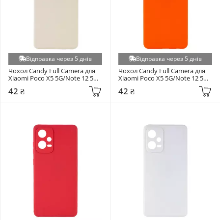
Poco F7 (+5)
Poco X8 Pro 5G (+5)
Poco X8 Pro Max 5G (+5)
Realme 13 Plus 5G (+5)
Realme 9 Pro (+5)
Відправка через 5 днів
Відправка через 5 днів
Realme C2 (+5)
Чохол Candy Full Camera для 
Чохол Candy Full Camera для 
Xiaomi Poco X5 5G/Note 12 5G 
Xiaomi Poco X5 5G/Note 12 5G 
Realme C25Y (+5)
Antique White
Orange
42 ₴
42 ₴
Realme C25Y/C21Y (+5)
Realme C51 / Realme C53 (+5)
Realme C61 4G (+5)
Realme C71 (+5)
Realme Note 60 (+5)
Samsung Galaxy A17 (A175)/A17 5G (A176) (+5)
Samsung Galaxy A16 A166 (+5)
Samsung Galaxy A225 A22/M325 M32/M225 M22 (+5)
Samsung Galaxy A56 A566 (+5)
Samsung Galaxy A426 A42 (+5)