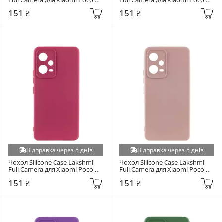
5G/Note 12 5G Pistachio
5G/Note 12 5G Brown
Blackview Shark 8 (+3)
151 ₴
151 ₴
Samsung Galaxy S25 (+3)
Google Pixel 10 5G / 10 Pro 5G (+3)
Google Pixel 9 / 9 Pro / 10 / 10 Pro (+3)
Honor 400 (+3)
Honor 400 Lite (+3)
Huawei P40 Pro (+3)
Huawei P Smart 2021 (+3)
Huawei Y3 2017 (+3)
Huawei Y5 2018 (+3)
Huawei Y6P (+3)
Відправка через 5 днів
Відправка через 5 днів
Infinix GT 30 Pro (+3)
Чохол Silicone Case Lakshmi 
Чохол Silicone Case Lakshmi 
Full Camera для Xiaomi Poco X5 
Full Camera для Xiaomi Poco X5 
Infinix Hot 11S (+3)
5G/Note 12 5G Marsala
5G/Note 12 5G Pink Sand
151 ₴
151 ₴
Infinix Hot 12 Play (+3)
Infinix Hot 12i (+3)
Infinix Hot 50i X6531B/Smart 9 (+3)