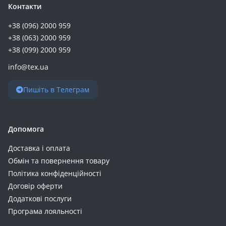
Контакти
Realme 10 (+3)
Realme 12 Plus (+3)
+38 (096) 2000 959
+38 (063) 2000 959
Realme 14T (+3)
+38 (099) 2000 959
Realme 16 (+3)
Realme 5/6i (+3)
info@tex.ua
Realme 9 4G (+3)
Пишіть в Телеграм
Realme C30 (+3)
Realme C53 NFC (+3)
Realme C75 4G (+3)
Допомога
Realme C75 4G / Realme C75x 4G (+3)
Realme Note 80 (+3)
Доставка і оплата
Обмін та повернення товару
Samsung Galaxy A255 A25 (+3)
Політика конфіденційності
Samsung Galaxy A36 A366 (+3)
Договір оферти
Samsung Galaxy A56 A566 (+3)
Додаткові послуги
Samsung A566 (+3)
Програма лояльності
Samsung Galaxy A576 A57 (+3)