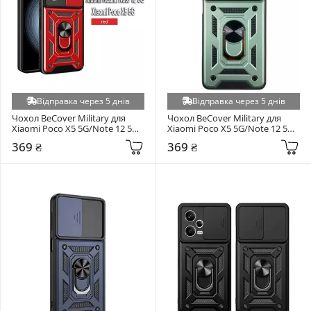
ZTE Nubia V70 Design 4G / V70 Vita 4G (+5)
Apple iPhone 17e (+4)
Apple iPhone SE 2022/2020/8/7 (+4)
Apple iPhone XS (+4)
Google Pixel 9/9 Pro/10/10 Pro (+4)
Відправка через 5 днів
Відправка через 5 днів
Honor Magic 5 Lite (+4)
Чохол BeCover Military для 
Чохол BeCover Military для 
Xiaomi Poco X5 5G/Note 12 5G 
Xiaomi Poco X5 5G/Note 12 5G 
Honor X7a (+4)
Red (709127)
Dark Green (709126)
369 ₴
369 ₴
Huawei P40 (+4)
Huawei P40 Lite E/Y7P (+4)
Huawei Y7 Prime 2018 (+4)
Infinix Hot 30i X669D (+4)
Infinix Smart 10 Plus (+4)
iPhone 16 Plus (+4)
iPhone 16 Pro (+4)
iPhone 16 Pro Max (+4)
Motorola E40 (+4)