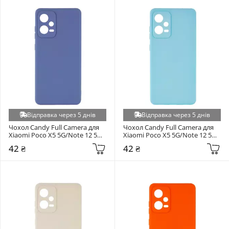
Apple iPhone Air (+5)
Google Pixel 9 Pro XL / 10 Pro XL (+5)
Honor 90 (+5)
Honor X6a (+5)
Honor X8a (+5)
Huawei P40 Lite E (+5)
Huawei P40 Lite/Nova 6 SE/Nova 7i (+5)
Huawei P Smart S (+5)
Відправка через 5 днів
Відправка через 5 днів
Infinix Hot 20 (+5)
Чохол Candy Full Camera для 
Чохол Candy Full Camera для 
Infinix Hot 60 5G (X6726) / 60i 4G (X6728) (+5)
Xiaomi Poco X5 5G/Note 12 5G 
Xiaomi Poco X5 5G/Note 12 5G 
Mist Blue
Turquoise
42 ₴
42 ₴
Infinix Smart 6 (+5)
iPhone 16 (+5)
Nokia C22 (+5)
Nokia G42 5G (+5)
Oppo A57s 4G/A57 4G/A57e 4G/A77 4G/A77s 4G (+5)
Poco C85 4G (+5)