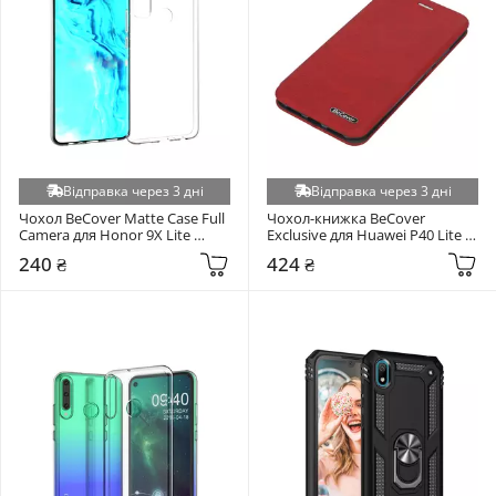
Відправка через 3 дні
Відправка через 3 дні
Чохол BeCover Matte Case Full 
Чохол-книжка BeCover 
Camera для Honor 9X Lite 
Exclusive для Huawei P40 Lite E 
Transparent (705089)
Burgundy Red (704890)
240 ₴
424 ₴