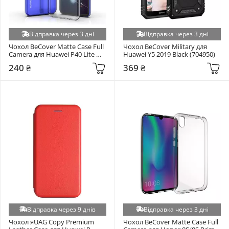
Відправка через 3 дні
Відправка через 3 дні
Чохол BeCover Matte Case Full 
Чохол BeCover Military для 
Camera для Huawei P40 Lite 
Huawei Y5 2019 Black (704950)
E/Y7P Transparent (704819)
240 ₴
369 ₴
Відправка через 9 днів
Відправка через 3 дні
Чохол яUAG Copy Premium 
Чохол BeCover Matte Case Full 