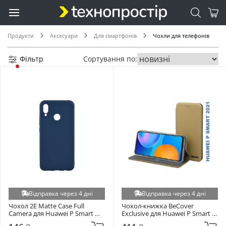
Продукти
Аксесуари
Для смартфонів
Чохли для телефонів
Фільтр
Сортування по:
Відправка через 4 дні
Відправка через 4 дні
Чохол 2E Matte Case Full 
Чохол-книжка BeCover 
Camera для Huawei P Smart 
Exclusive для Huawei P Smart 
2019 Navy (2E-H-PS-19-AOST-
2021 Brown (705726)