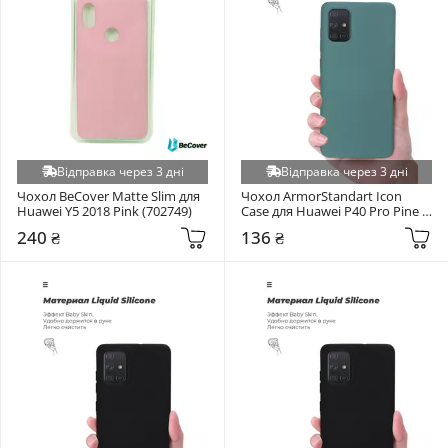
Відправка через 3 дні
Відправка через 3 дні
Чохол BeCover Matte Slim для 
Чохол ArmorStandart Icon 
Huawei Y5 2018 Pink (702749)
Case для Huawei P40 Pro Pine 
Green (ARM56326)
240 ₴
136 ₴