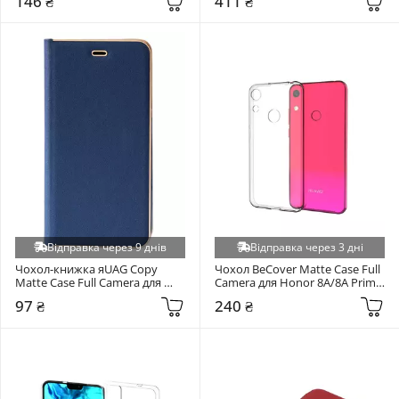
146 ₴
411 ₴
NV)
Відправка через 9 днів
Відправка через 3 дні
Чохол-книжка яUAG Copy 
Чохол BeCover Matte Case Full 
Matte Case Full Camera для 
Camera для Honor 8A/8A Prime 
Huawei Y5 2017/Y6 2017 Blue 
Transparent (704879)
97 ₴
240 ₴
(RL046075)