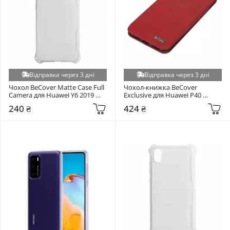
Відправка через 3 дні
Відправка через 3 дні
Чохол BeCover Matte Case Full 
Чохол-книжка BeCover 
Camera для Huawei Y6 2019 
Exclusive для Huawei P40 
Transparent (704777)
Lite/Nova 6 SE/Nova 7i 
240 ₴
424 ₴
Burgundy Red (704888)