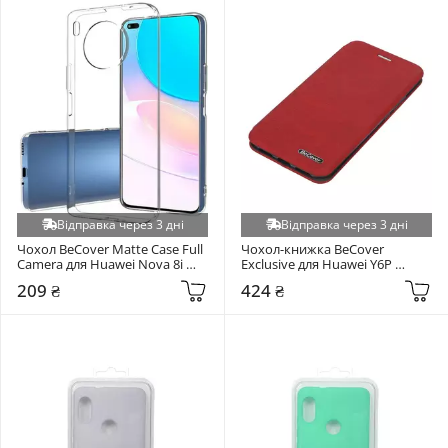
Відправка через 3 дні
Відправка через 3 дні
Чохол BeCover Matte Case Full 
Чохол-книжка BeCover 
Camera для Huawei Nova 8i 
Exclusive для Huawei Y6P 
Transparent (707429)
Burgundy Red (705260)
209 ₴
424 ₴