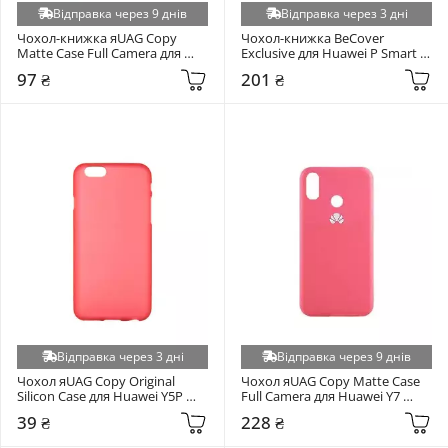
Відправка через 9 днів
Відправка через 3 дні
Чохол-книжка яUAG Copy 
Чохол-книжка BeCover 
Matte Case Full Camera для 
Exclusive для Huawei P Smart 
Huawei P Smart 2019 Dark Blue 
2019 Brown (703210)
97 ₴
201 ₴
(RL056765)
Відправка через 3 дні
Відправка через 9 днів
Чохол яUAG Copy Original 
Чохол яUAG Copy Matte Case 
Silicon Case для Huawei Y5P 
Full Camera для Huawei Y7 
Red
Prime 2019 Pink (RL058733)
39 ₴
228 ₴