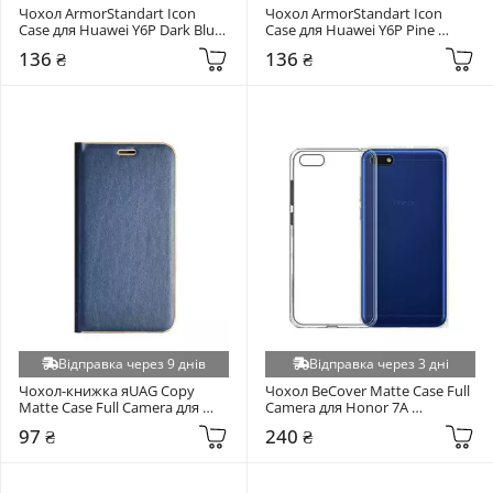
Чохол ArmorStandart Icon 
Чохол ArmorStandart Icon 
Case для Huawei Y6P Dark Blue 
Case для Huawei Y6P Pine 
(ARM57118)
Green (ARM57119)
136 ₴
136 ₴
Відправка через 9 днів
Відправка через 3 дні
Чохол-книжка яUAG Copy 
Чохол BeCover Matte Case Full 
Matte Case Full Camera для 
Camera для Honor 7A 
Huawei P30 Pro Dark Blue 
Transparent (705087)
97 ₴
240 ₴
(RL056780)