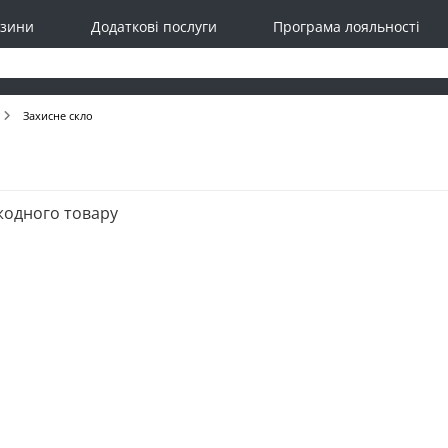
зини
Додаткові послуги
Програма лояльності
Захисне скло
жодного товару