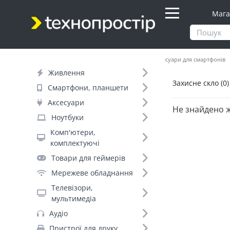
Мага
Продукти
Смартфони, планшети
Аксесуари для смартфонів
Живлення
Захисне скло (0)
Фільтр
Смартфони, планшети
Аксесуари
Не знайдено 
Ноутбуки
Комп'ютери,
комплектуючі
Товари для геймерів
Мережеве обладнання
Телевізори,
мультимедіа
Аудіо
Пристрої для друку