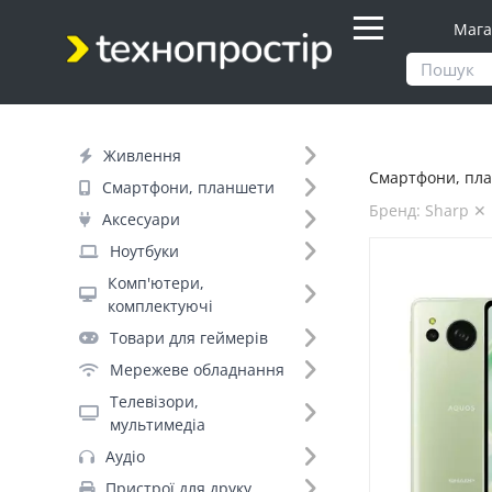
Мага
Продукти
Смартфони, планшети
Живлення
Смартфони, пла
Фільтр
Смартфони, планшети
Бренд: Sharp ✕
Аксесуари
Ціна
Ноутбуки
Комп'ютери,
Днів до відправки (1)
комплектуючі
Товари для геймерів
Бренд (58)
Мережеве обладнання
Телевізори,
мультимедіа
Sharp (3)
Аудіо
OnePlus (+192)
Пристрої для друку