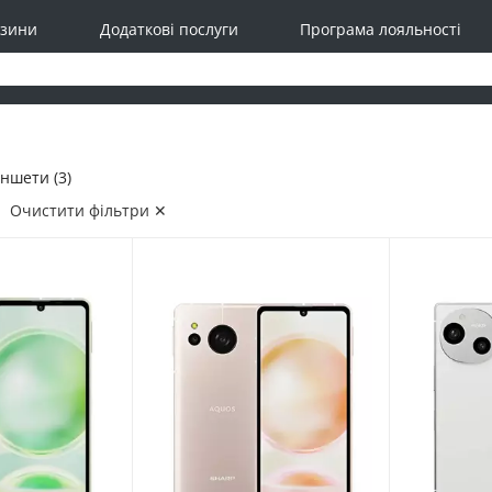
зини
Додаткові послуги
Програма лояльності
ншети (3)
Очистити фільтри ✕