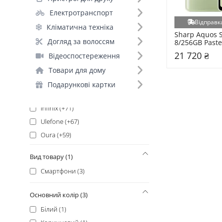
Xiaomi (+190)
Електротранспорт
Apple (+187)
Відправка
Кліматична техніка
Samsung_ (+178)
Sharp Aquos S
Samsung (+151)
Догляд за волоссям
8/256GB Paste
Xiaomi_ (+135)
21 720 ₴
Відеоспостереження
Oukitel (+134)
Товари для дому
Google (+129)
Подарункові картки
Blackview (+73)
Infinix (+71)
Ulefone (+67)
Oura (+59)
Sigma (+54)
Вид товару (1)
Motorola (+48)
Смартфони (3)
Doogee (+47)
Lenovo (+34)
Основний колір (3)
Oppo (+32)
Білий (1)
Oscal (+30)