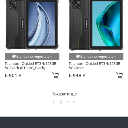
Відправка через 2 дні
Відправка через 2 дні
Планшет Oukitel RT3 4/128GB 
Планшет Oukitel RT3 4/128GB 
5G Black (RT3pro_Black)
5G Green
6 901 ₴
6 948 ₴
Показати ще
1
2
›
››