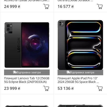
X306BZGAEUC)
(6975326663250)
24 999 ₴
16 577 ₴
Відправка завтра
Відправка завтра
Планшет Lenovo Tab 12/256GB 
Планшет Apple iPad Pro 13" 
5G Eclipse Black (ZAEF0033UA)
2024 256GB 5G Space Black 
(MVXR3NF/A)
23 999 ₴
53 136 ₴