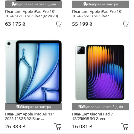
Відправка через 8 днів
Відправка завтра
Планшет Apple iPad Pro 13" 
Планшет Apple iPad Pro 13" 
2024 512GB 5G Silver (MVXV3)
2024 256GB 5G Silver 
(MVXT3NF/A)
63 175 ₴
55 199 ₴
Відправка завтра
Відправка через 5 днів
Планшет Apple iPad Air 11" 
Планшет Xiaomi Pad 7 
2025 128GB 5G Blue 
12/256GB 5G Green
(MC9X4TY/A)
26 383 ₴
16 081 ₴