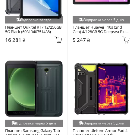
Відправка завтра
Відправка через 5 днів
Планшет Oukitel RT7 12/256GB 
Планшет Huawei T10s (2nd 
5G Black (6931940751438)
Gen) 4/128GB 5G Deepsea Blue 
(53012NFA)
16 281 ₴
5 247 ₴
Відправка через 5 днів
Відправка через 5 днів
Планшет Samsung Galaxy Tab 
Планшет Ulefone Armor Pad 4 
Active5 6/128GB 5G Green (SM-
Ultra 8/256GB 5G Black 