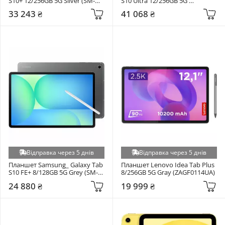
S10+ 12/256GB 5G Silver (SM-
S10 Ultra 12/256GB 5G 
X826BZSR)
Moonstone Gray (SM-
33 243 ₴
41 068 ₴
X926BZAR)
Відправка через 5 днів
Відправка через 5 днів
Планшет Samsung_ Galaxy Tab 
Планшет Lenovo Idea Tab Plus 
S10 FE+ 8/128GB 5G Grey (SM-
8/256GB 5G Gray (ZAGF0114UA)
X620NZAR)
24 880 ₴
19 999 ₴