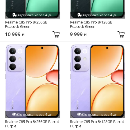
Відправка через 4 дні
Відправка через 4 дні
Realme C85 Pro 8/256GB 
Realme C85 Pro 8/128GB 
Peacock Green
Peacock Green
10 999 ₴
9 999 ₴
Відправка через 4 дні
Відправка через 4 дні
Realme C85 Pro 8/256GB Parrot 
Realme C85 Pro 8/128GB Parrot 
Purple
Purple