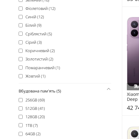
Oscal (+17)
Фіолетовий (12)
Tecno (+16)
Синій (12)
Fossibot (+13)
Білий (9)
Poco (+11)
Сріблястий (5)
Sony (+11)
Сірий (3)
Nothing (+10)
Коричневий (2)
Nothing Phone (+6)
Золотистий (2)
Asus (+5)
Помаранчевий (1)
Cubot (+5)
Жовтий (1)
Sigma (+5)
Sharp (+3)
Вбудована пам'ять (5)
Xiaom
Unihertz (+3)
Deep 
256GB (69)
CAT (+2)
42 7
512GB (41)
Gigaset (+2)
128GB (20)
Hotwav (+2)
1TB (7)
Huawei (+2)
64GB (2)