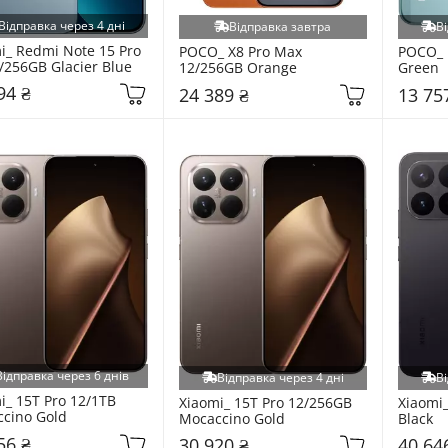
Відправка через 4 дні
Відправка завтра
Ві
i_ Redmi Note 15 Pro 
POCO_ X8 Pro Max 
POCO_ 
/256GB Glacier Blue
12/256GB Orange
Green
94 ₴
24 389 ₴
13 75
Відправка через 6 днів
Відправка через 4 дні
Ві
i_ 15T Pro 12/1TB 
Xiaomi_ 15T Pro 12/256GB 
Xiaomi_
cino Gold
Mocaccino Gold
Black
56 ₴
30 920 ₴
40 64