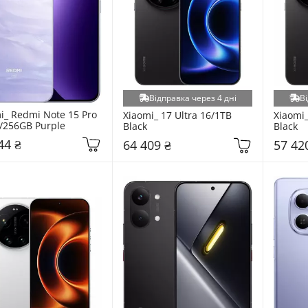
Відправка через 4 дні
Ві
i_ Redmi Note 15 Pro 
Xiaomi_ 17 Ultra 16/1TB 
Xiaomi_
/256GB Purple
Black
Black
44 ₴
64 409 ₴
57 42