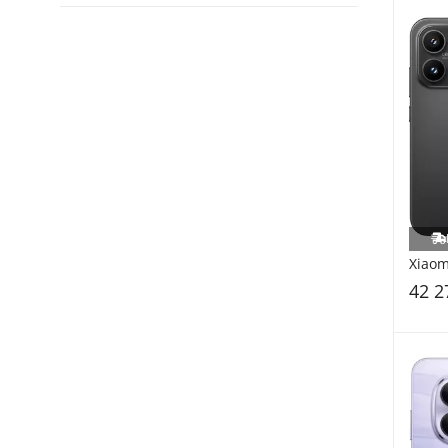
Xiaom
42 2