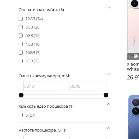
Оперативна пам'ять (6)
12GB (74)
8GB (36)
6GB (12)
4GB (10)
16GB (5)
3GB (2)
Xiaom
White
Ємність акумулятора, mAh
26 9
Кількість ядер процесора (1)
8 (67)
Частота процесора, GHz