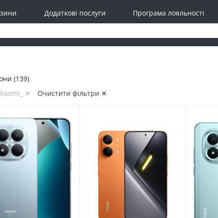
зини
Додаткові послуги
Програма лояльності
ни (139)
Xiaomi_ ✕
Очистити фільтри ✕