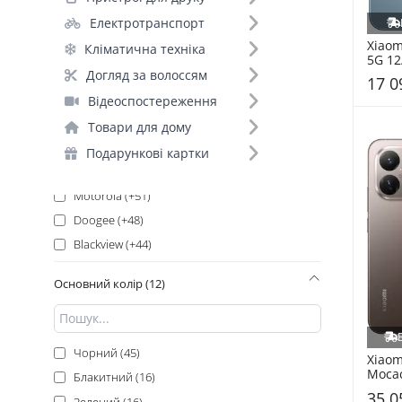
Apple (+178)
Електротранспорт
Samsung_ (+170)
Xiaom
Кліматична техніка
Xiaomi (+156)
5G 12
Samsung (+133)
Догляд за волоссям
17 0
Google (+130)
Відеоспостереження
Oukitel (+123)
Товари для дому
Infinix (+71)
Подарункові картки
Ulefone (+64)
Motorola (+51)
Doogee (+48)
Blackview (+44)
Oppo (+30)
Основний колір (12)
Honor (+29)
ZTE (+27)
Vivo (+26)
Чорний (45)
Xiaom
POCO_ (+25)
Mocac
Блакитний (16)
Realme (+22)
35 0
Зелений (16)