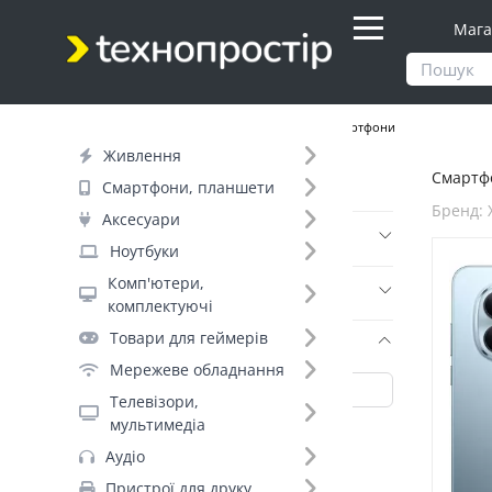
Мага
Продукти
Смартфони, планшети
Смартфони
Живлення
Смартфо
Фільтр
Смартфони, планшети
Бренд: 
Аксесуари
Ціна
Ноутбуки
Комп'ютери,
Днів до відправки (5)
комплектуючі
Товари для геймерів
Бренд (35)
Мережеве обладнання
Телевізори,
мультимедіа
Xiaomi_ (139)
Аудіо
OnePlus (+188)
Пристрої для друку