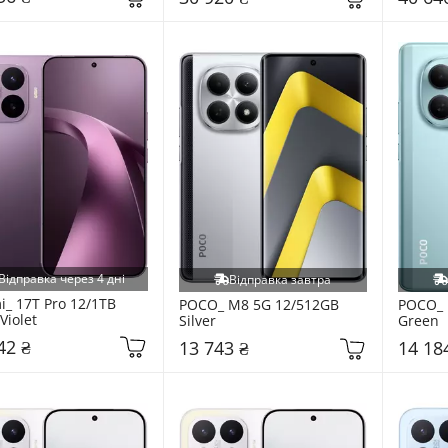
Відправка через 4 дні
Відправка завтра
i_ 17T Pro 12/1TB 
POCO_ M8 5G 12/512GB 
POCO_ 
Violet
Silver
Green
42 ₴
13 743 ₴
14 18