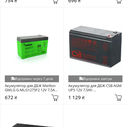
754 ₴
696 ₴
Відправка через 7 днів
Відправка завтра
Акумулятор для ДБЖ Merlion 
Акумулятор для ДБЖ CSB AGM 
GMLG G-MLG1275F2 12V 7,5Ah 
UPS 12V 7,5Ah 
(06764)
(UPS12360/01617)
672 ₴
1 129 ₴