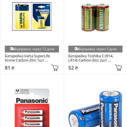
Відправка через 12 днів
Відправка через 5 днів
Батарейка Varta SuperLife 
Батарейка Toshiba C (R14, 
Krone Carbon-Zinc 1шт 
LR14) Carbon-Zinc 2шт 
(02022101301)
(00152671)
81 ₴
52 ₴