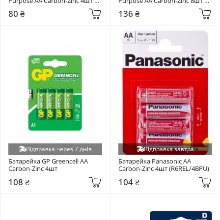
Purpose AA Carbon-Zinc 4шт 
Purpose AA Carbon-Zinc 8шт 
(R6BER/4P)
(R6BER/8P)
80 ₴
136 ₴
Відправка через 7 днів
Відправка завтра
Батарейка GP Greencell AA 
Батарейка Panasonic AA 
Carbon-Zinc 4шт
Carbon-Zinc 4шт (R6REL/4BPU)
108 ₴
104 ₴