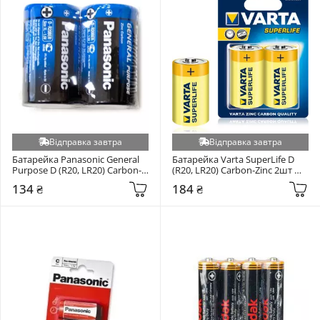
Відправка завтра
Відправка завтра
Батарейка Panasonic General 
Батарейка Varta SuperLife D 
Purpose D (R20, LR20) Carbon-
(R20, LR20) Carbon-Zinc 2шт 
Zinc 2шт (R20BER/2P)
(02020101412)
134 ₴
184 ₴