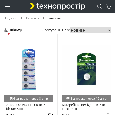
SR421SW (+1)
SR712SW (+1)
ZA675 (+1)
Продукти
Живлення
Батарейки
Фільтр
Сортування по:
Відправка через 8 днів
Відправка через 12 днів
Батарейка PKCELL CR1616 
Батарейка Enerlight CR1616 
Lithium 5шт
Lithium 1шт