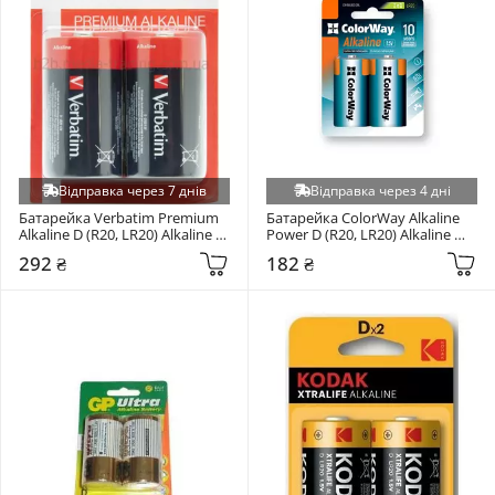
Відправка через 7 днів
Відправка через 4 дні
Батарейка Verbatim Premium 
Батарейка ColorWay Alkaline 
Alkaline D (R20, LR20) Alkaline 
Power D (R20, LR20) Alkaline 
2шт (49923)
2шт (CW-BALR20-2BL)
292 ₴
182 ₴