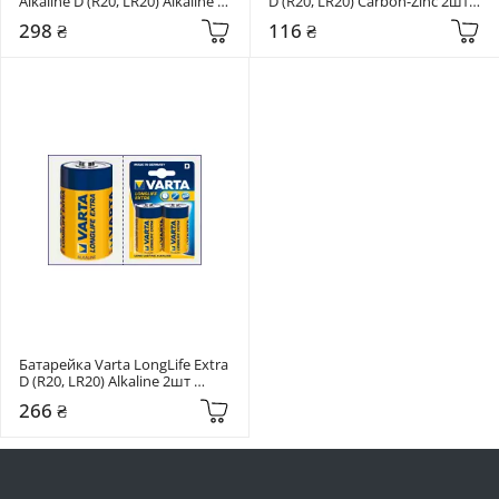
Alkaline D (R20, LR20) Alkaline 
D (R20, LR20) Carbon-Zinc 2шт 
2шт (EG-BA-LR20-01)
(R20REL/2BPR)
298 ₴
116 ₴
Батарейка Varta LongLife Extra 
D (R20, LR20) Alkaline 2шт 
(04120101412)
266 ₴