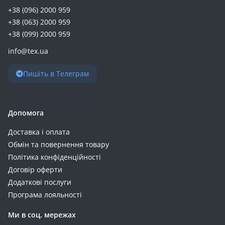
Long (+3)
+38 (096) 2000 959
SEKO (+3)
+38 (063) 2000 959
Tommatech (+3)
+38 (099) 2000 959
Voltero (+3)
info@tex.ua
YENKEE (+3)
Ajax (+2)
Пишіть в Телеграм
Andes (+2)
Brazzers (+2)
Допомога
Carspa (+2)
DJI (+2)
Доставка і оплата
Emos (+2)
Обмін та повернення товару
everActive (+2)
Політика конфіденційності
Fossibot (+2)
Договір оферти
Hegel (+2)
Додаткові послуги
Програма лояльності
LG (+2)
Maxell (+2)
Ми в соц. мережах
MCA (+2)