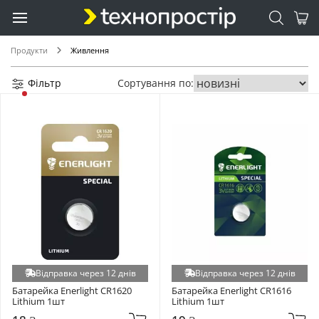
ALLPOWERS (+7)
Eve (+7)
GemiX (+7)
Продукти
Живлення
Riva (+7)
Romoss (+7)
Фільтр
Сортування по:
Ugreen (+7)
Aspiring (+6)
Belkin (+6)
Oukitel (+6)
ArmorStandart (+5)
Deye (+5)
Enot (+5)
GEM (+5)
Power Queen (+5)
Відправка через 12 днів
Відправка через 12 днів
Timeusb (+5)
Батарейка Enerlight CR1620 
Батарейка Enerlight CR1616 
CATL (+4)
Lithium 1шт
Lithium 1шт
Digitus (+4)