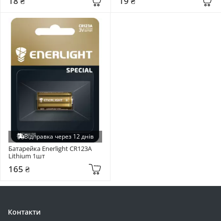
18 ₴
19 ₴
LDNIO (+4)
Makelsan (+4)
Mervesan (+4)
Nitecore (+4)
Orbus (+4)
Outdo (+4)
RivaCase (+4)
Toshiba (+4)
V-TAC (+4)
VEGER (+4)
Відправка через 12 днів
Vision (+4)
Батарейка Enerlight CR123A 
Lithium 1шт
Vtoman (+4)
165 ₴
ZMI (+4)
Atria (+3)
Hama (+3)
KSTAR (+3)
Контакти