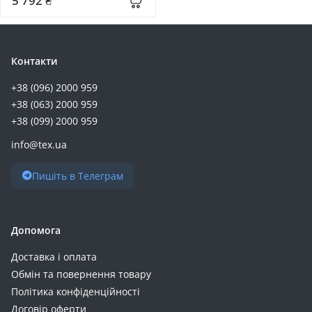
5 792 ₴
(40ALLG2WWW)
Esperanza (+5)
Eve (+5)
GEM (+5)
Контакти
Power Queen (+5)
+38 (096) 2000 959
Romoss (+5)
+38 (063) 2000 959
Timeusb (+5)
+38 (099) 2000 959
Ugreen (+5)
info@tex.ua
Beston (+4)
CATL (+4)
Пишіть в Телеграм
LDNIO (+4)
Mervesan (+4)
Nitecore (+4)
Допомога
Orbus (+4)
Доставка і оплата
Oukitel (+4)
Обмін та повернення товару
RivaCase (+4)
Політика конфіденційності
V-TAC (+4)
Договір оферти