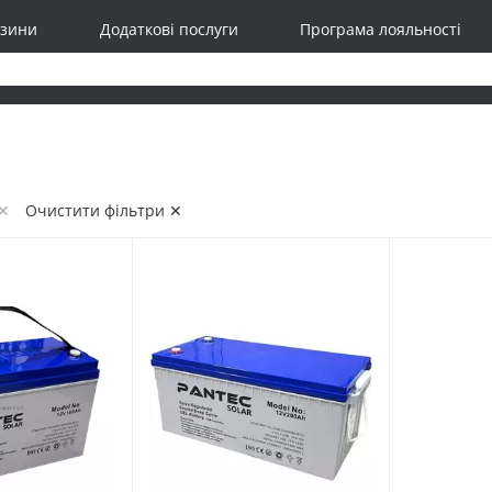
зини
Додаткові послуги
Програма лояльності
 ✕
Очистити фільтри ✕