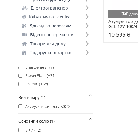
Merlion (+149)
Електротранспорт
Hoco (+146)
Відпра
Кліматична техніка
PowerCom (+113)
Акумулятор д
LogicPower (+109)
Догляд за волоссям
GEL 12V 100Ah
Baseus (+107)
10 595 ₴
Відеоспостереження
Videx (+95)
Товари для дому
Panasonic (+93)
Подарункові картки
APC (+81)
EnerGenie (+71)
PowerPlant (+71)
Proove (+56)
Duracell (+52)
Вид товару (1)
PKCELL (+48)
Акумулятори для ДБЖ (2)
PowerWalker (+48)
Varta (+48)
Основний колір (1)
ColorWay (+47)
Білий (2)
Liitokala (+46)