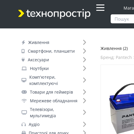
Мага
Продукти
Живлення
Живлення
Живлення (2)
Фільтр
Смартфони, планшети
Бренд: Pantech
Аксесуари
Ціна
Ноутбуки
Комп'ютери,
Днів до відправки (2)
комплектуючі
Товари для геймерів
Бренд (166)
Мережеве обладнання
Телевізори,
мультимедіа
Pantech (2)
Аудіо
Ritar (+169)
Пристрої для друку