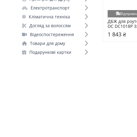
Pino (+1)
Електротранспорт
Відправка
Кліматична техніка
Вихідна напруга (1)
ДБЖ для роуте
Догляд за волоссям
DC DC1018P 3
5V/9V/12V/15V/24V (1)
OUT 18W 10400
1 843 ₴
Відеоспостереження
5V/9V/12V/15V
Тип дисплея (1)
Товари для дому
LED (1)
Подарункові картки