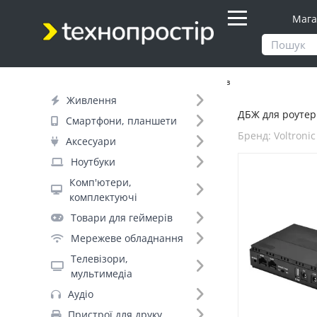
Мага
Продукти
Живлення
ДБЖ для роутерів
Живлення
ДБЖ для роутері
Фільтр
Смартфони, планшети
Бренд: Voltronic
Аксесуари
Днів до відправки (1)
Ноутбуки
Комп'ютери,
Бренд (7)
комплектуючі
Voltronic (1)
Товари для геймерів
Marsriva (+4)
Мережеве обладнання
Andes (+2)
Телевізори,
ArmorStandart (+1)
мультимедіа
Green Wave (+1)
Аудіо
Hoco (+1)
Пристрої для друку