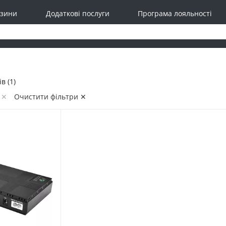
зини
Додаткові послуги
Програма лояльності
в (1)
 ✕
Очистити фільтри ✕