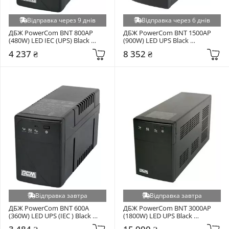
Відправка через 9 днів
Відправка через 6 днів
ДБЖ PowerCom BNT 800AP 
ДБЖ PowerCom BNT 1500AP 
(480W) LED IEC (UPS) Black 
(900W) LED UPS Black 
(00210101)
(00210101)
4 237 ₴
8 352 ₴
Відправка завтра
Відправка завтра
ДБЖ PowerCom BNT 600A 
ДБЖ PowerCom BNT 3000AP 
(360W) LED UPS (IEC ) Black 
(1800W) LED UPS Black 
(BNT-600A IEC)
(00210101)