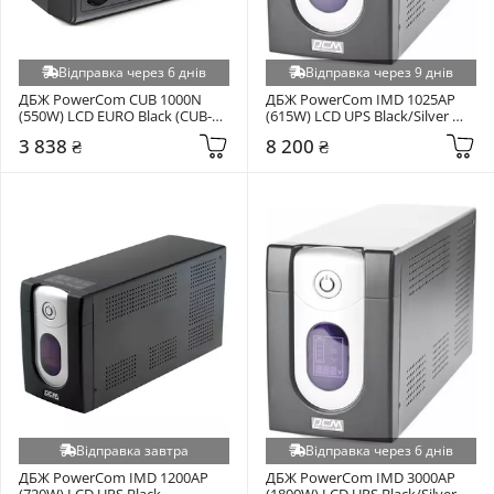
Відправка через 6 днів
Відправка через 9 днів
ДБЖ PowerCom CUB 1000N 
ДБЖ PowerCom IMD 1025AP 
(550W) LCD EURO Black (CUB-
(615W) LCD UPS Black/Silver 
1000N.LCD))
(10700261)
3 838 ₴
8 200 ₴
Відправка завтра
Відправка через 6 днів
ДБЖ PowerCom IMD 1200AP 
ДБЖ PowerCom IMD 3000AP 
(720W) LCD UPS Black 
(1800W) LCD UPS Black/Silver 