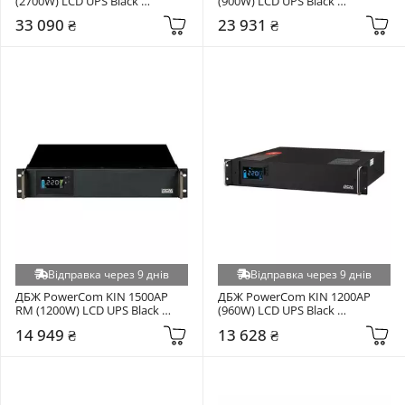
(2700W) LCD UPS Black 
(900W) LCD UPS Black 
(10700256)
(SRT.1000XL.LCD.PCM)
33 090 ₴
23 931 ₴
Відправка через 9 днів
Відправка через 9 днів
ДБЖ PowerCom KIN 1500AP 
ДБЖ PowerCom KIN 1200AP 
RM (1200W) LCD UPS Black 
(960W) LCD UPS Black 
(00210240)
(00210240)
14 949 ₴
13 628 ₴