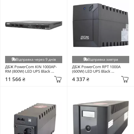
Відправка через 9 днів
Відправка завтра
ДБЖ PowerCom KIN 1000AP-
ДБЖ PowerCom RPT 1000A 
RM (800W) LED UPS Black 
(600W) LED UPS Black 
(00210240)
(00210229)
11 566 ₴
4 337 ₴