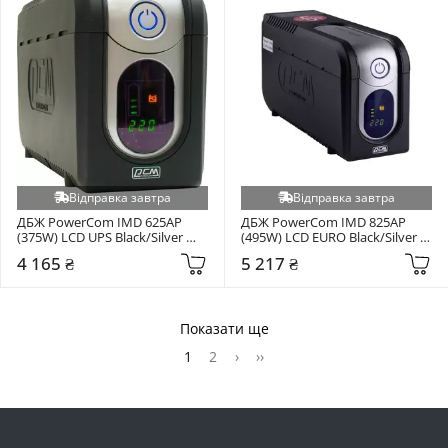
Відправка завтра
Відправка завтра
ДБЖ PowerCom IMD 625AP 
ДБЖ PowerCom IMD 825AP 
(375W) LCD UPS Black/Silver 
(495W) LCD EURO Black/Silver 
(IMD-625AP.SH)
(10700261)
4 165 ₴
5 217 ₴
Показати ще
1
2
›
››