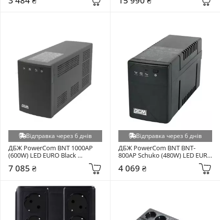
3 484 ₴
15 990 ₴
Відправка через 6 днів
Відправка через 6 днів
ДБЖ PowerCom BNT 1000AP 
ДБЖ PowerCom BNT BNT-
(600W) LED EURO Black 
800AP Schuko (480W) LED EURO 
(00210101)
(SCHUKO) Black (00210101)
7 085 ₴
4 069 ₴