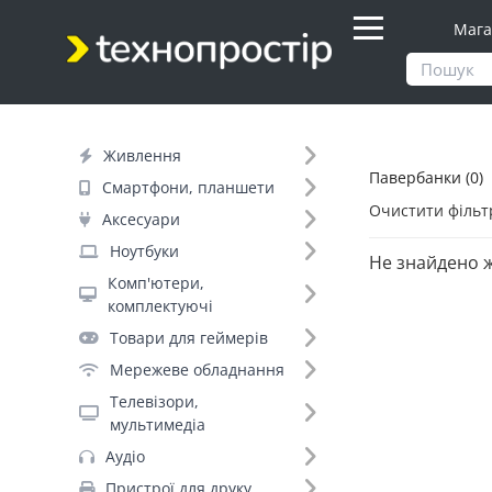
Мага
Продукти
Живлення
Павербанки
Живлення
Павербанки (0)
Фільтр
Смартфони, планшети
Очистити фільт
Аксесуари
Бренд (46)
Ноутбуки
Не знайдено 
Комп'ютери,
комплектуючі
Hoco (135)
Товари для геймерів
Baseus (98)
Мережеве обладнання
Proove (43)
Телевізори,
Xiaomi (30)
мультимедіа
Borofone (26)
Аудіо
Intenso (20)
Пристрої для друку