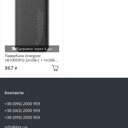
Відправка через 4 дні
Павербанк Energizer 
UE10055PQ 2xUSB-C + 1xUSB-A 
20W 10000mAh Black 
867 ₴
(UE10055PQ)
Контакти
+38 (096) 2000 959
+38 (063) 2000 959
+38 (099) 2000 959
info@tex.ua