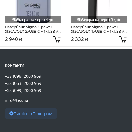
Відправка через 4 дні
Відправка через 5 днів
Павербанк Sigma X-power 
Павербанк Sigma X-power 
SI30A7QLX 2xUSB-C + 1xUSB-A 
SI20A9QLX 1xUSB-C + 1xUSB-A 
130W 30000mAh Silver
100W 20000mAh Black
2 940 ₴
2 332 ₴
Контакти
+38 (096) 2000 959
+38 (063) 2000 959
+38 (099) 2000 959
info@tex.ua
Пишіть в Телеграм