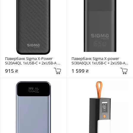
Павербанк Sigma X-Power 
Павербанк Sigma X-power 
SI20A4QL 1xUSB-C + 2xUSB-A 
SI30A6QLX 1xUSB-C + 2xUSB-A 
20W 20000mAh Black 
65W 30000mAh Black 
915 ₴
1 599 ₴
(4827798799710)
(4827798835111)