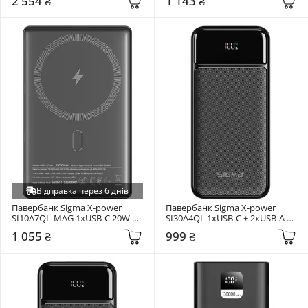
2 554 ₴
1 143 ₴
(4827798161012)
Відправка через 6 днів
Павербанк Sigma X-power 
Павербанк Sigma X-power 
SI10A7QL-MAG 1xUSB-C 20W 
SI30A4QL 1xUSB-C + 2xUSB-A 
10000mAh Gray 
20W 30000mAh Black 
1 055 ₴
999 ₴
(4827798955116)
(4827798787311)