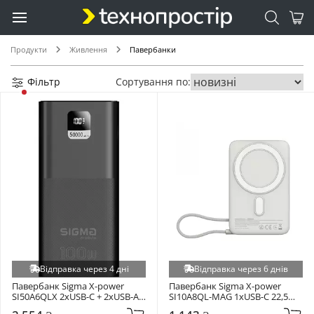
Продукти
Живлення
Павербанки
Фільтр
Сортування по:
Відправка через 4 дні
Відправка через 6 днів
Павербанк Sigma X-power 
Павербанк Sigma X-power 
SI50A6QLX 2xUSB-C + 2xUSB-A 
SI10A8QL-MAG 1xUSB-C 22,5W 
100W 50000mAh Black
10000mAh Silvery Grey 