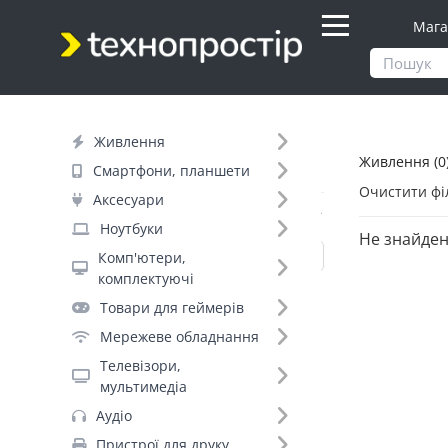
Мага
Продукти
Живлення
Живлення
Живлення (0
Фільтр
Смартфони, планшети
Очистити фі
Аксесуари
Вид товару (11)
Ноутбуки
Не знайден
Комп'ютери,
комплектуючі
Павербанки (590)
Товари для геймерів
Акумулятори для ДБЖ (578)
Мережеве обладнання
Джерела безперебійного живлення
Телевізори,
(515)
мультимедіа
Батарейки (344)
Аудіо
Мережеві фільтри (311)
Пристрої для друку