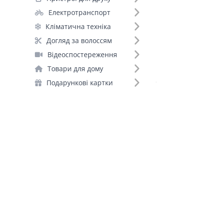
Акумуляторні батарейки (135)
Електротранспорт
Портативні зарядні станції (85)
Кліматична техніка
Зарядні пристрої для акумуляторів (53)
Догляд за волоссям
Інвертори (39)
Відеоспостереження
Стабілізатори (27)
Товари для дому
ДБЖ для роутерів (11)
Подарункові картки