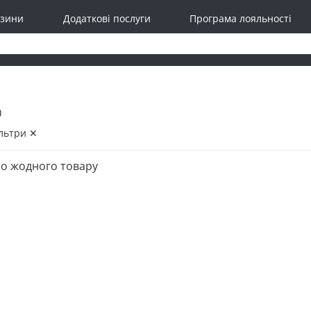
зини
Додаткові послуги
Програма лояльності
)
льтри ✕
о жодного товару