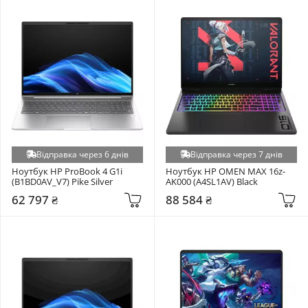
Відправка через 6 днів
Відправка через 7 днів
Ноутбук HP ProBook 4 G1i 
Ноутбук HP OMEN MAX 16z-
(B1BD0AV_V7) Pike Silver
AK000 (A4SL1AV) Black
62 797 ₴
88 584 ₴