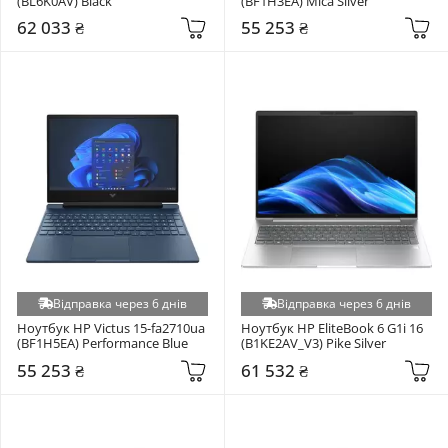
(BL6K0AV) Black
(BF1H3EA) Mica Silver
62 033 ₴
55 253 ₴
Відправка через 6 днів
Відправка через 6 днів
Ноутбук HP Victus 15-fa2710ua 
Ноутбук HP EliteBook 6 G1i 16 
(BF1H5EA) Performance Blue
(B1KE2AV_V3) Pike Silver
55 253 ₴
61 532 ₴