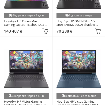
Відправка через 8 днів
Відправка завтра
Ноутбук HP Omen Max 
Ноутбук HP OMEN Slim 16-
Gaming Laptop 16-ah0010ua 
an0119 (BM7B9UA) Shadow 
(BW7M8EA) Shadow Black
Black
143 407 ₴
70 288 ₴
Відправка через 6 днів
Відправка через 6 днів
Ноутбук HP Victus Gaming 
Ноутбук HP Victus Gaming 
Laptop 15-fb3056ua (C1XA5EA) 
Laptop 15-fb3061ua (C1XA8EA) 