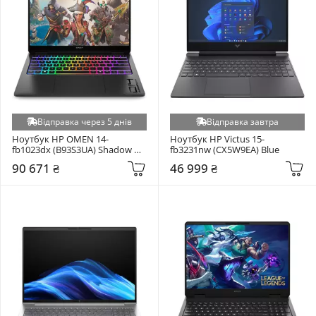
Відправка через 5 днів
Відправка завтра
Ноутбук HP OMEN 14-
Ноутбук HP Victus 15-
fb1023dx (B93S3UA) Shadow 
fb3231nw (CX5W9EA) Blue
Black
90 671 ₴
46 999 ₴