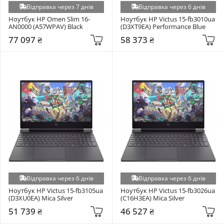
Відправка через 7 днів
Відправка через 6 днів
Ноутбук HP Omen Slim 16-
Ноутбук HP Victus 15-fb3010ua 
AN0000 (A57WPAV) Black
(D3XT9EA) Performance Blue
77 097 ₴
58 373 ₴
Відправка через 6 днів
Відправка через 6 днів
Ноутбук HP Victus 15-fb3105ua 
Ноутбук HP Victus 15-fb3026ua 
(D3XU0EA) Mica Silver
(C16H3EA) Mica Silver
51 739 ₴
46 527 ₴