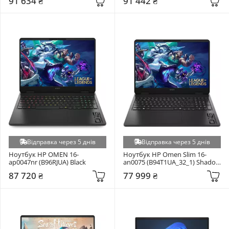
91 634 ₴
91 442 ₴
Відправка через 5 днів
Відправка через 5 днів
Ноутбук HP OMEN 16-
Ноутбук HP Omen Slim 16-
ap0047nr (B96RJUA) Black
an0075 (B94T1UA_32_1) Shadow 
Black
87 720 ₴
77 999 ₴