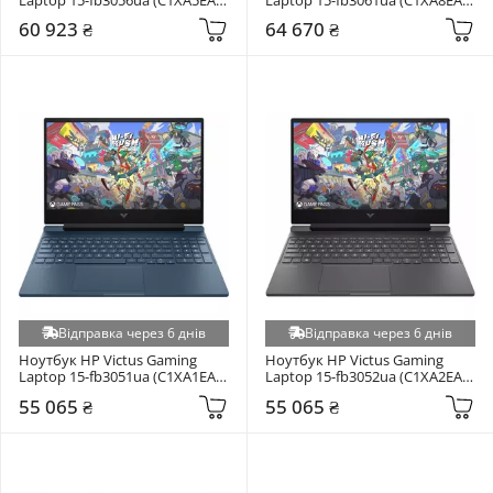
Mica Silver
Performance Blue
60 923 ₴
64 670 ₴
Відправка через 6 днів
Відправка через 6 днів
Ноутбук HP Victus Gaming 
Ноутбук HP Victus Gaming 
Laptop 15-fb3051ua (C1XA1EA) 
Laptop 15-fb3052ua (C1XA2EA) 
Performance Blue
Mica Silver
55 065 ₴
55 065 ₴