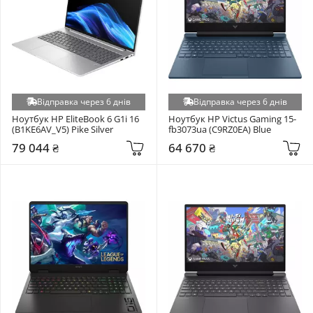
Відправка через 6 днів
Відправка через 6 днів
Ноутбук HP EliteBook 6 G1i 16 
Ноутбук HP Victus Gaming 15-
(B1KE6AV_V5) Pike Silver
fb3073ua (C9RZ0EA) Blue
79 044 ₴
64 670 ₴