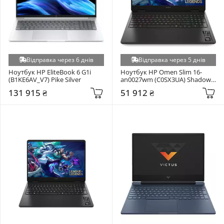
Відправка через 6 днів
Відправка через 5 днів
Ноутбук HP EliteBook 6 G1i 
Ноутбук HP Omen Slim 16-
(B1KE6AV_V7) Pike Silver
an0027wm (C0SX3UA) Shadow 
Black
131 915 ₴
51 912 ₴