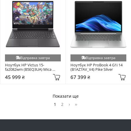
Відправка завтра
Відправка завтра
Ноутбук HP Victus 15-
Ноутбук HP ProBook 4 G1i 14 
fa2082wm (B5EQ3UA) Mica 
(B1AZ7AV_V4) Pike Silver
Silver
45 999 ₴
67 399 ₴
Показати ще
1
2
›
››