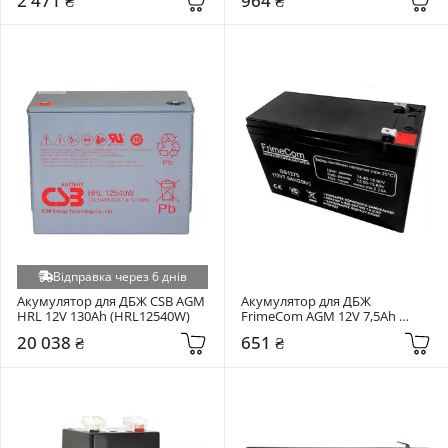
2 471 ₴
964 ₴
Відправка через 6 днів
Акумулятор для ДБЖ CSB AGM 
Акумулятор для ДБЖ 
HRL 12V 130Ah (HRL12540W)
FrimeCom AGM 12V 7,5Ah 
(GS1275)
20 038 ₴
651 ₴