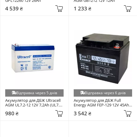
GPL12260 12V 26Ah
AGM GB1212 12V 12Ah
4 539 ₴
1 233 ₴
Відправка через 5 днів
Відправка через 6 днів
Акумулятор для ДБЖ Ultracell 
Акумулятор для ДБЖ Full 
AGM UL7.2-12 12V 7,2Ah (UL7.2-
Energy AGM FEP-129 12V 45Ah 
12)
(FEP-1245)
980 ₴
3 542 ₴