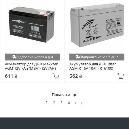
Відправка через 4 дні
Відправка через 5 днів
Акумулятор для ДБЖ Maxxter 
Акумулятор для ДБЖ Ritar 
AGM 12V 7Ah (MBAT-12V7AH)
AGM RT 6V 10Ah (RT6100)
611 ₴
562 ₴
Показати ще
1
2
3
4
›
››