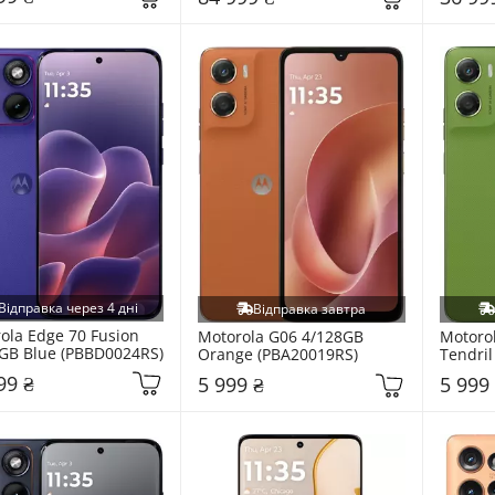
Відправка через 4 дні
Відправка завтра
ola Edge 70 Fusion 
Motorola G06 4/128GB 
Motorol
GB Blue (PBBD0024RS)
Orange (PBA20019RS)
Tendril
99 ₴
5 999 ₴
5 999