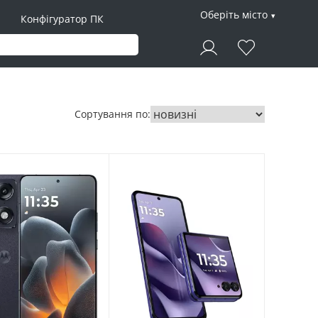
Оберіть місто
Конфігуратор ПК
Сортування по: