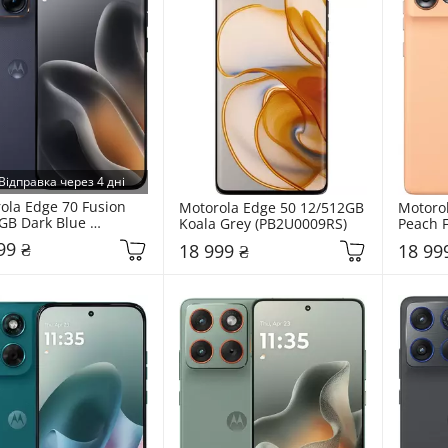
Відправка через 4 дні
ola Edge 70 Fusion 
Motorola Edge 50 12/512GB 
Motorol
GB Dark Blue 
Koala Grey (PB2U0009RS)
Peach 
0022RS)
99 ₴
18 999 ₴
18 99