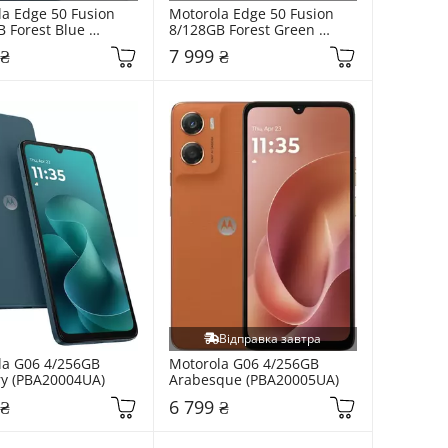
a Edge 50 Fusion 
Motorola Edge 50 Fusion 
 Forest Blue 
8/128GB Forest Green 
085RS)
(PB3T0087RS)
 ₴
7 999 ₴
Відправка завтра
a G06 4/256GB 
Motorola G06 4/256GB 
ry (PBA20004UA)
Arabesque (PBA20005UA)
 ₴
6 799 ₴