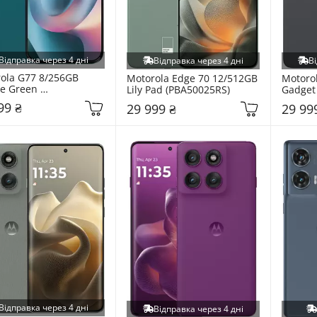
Відправка через 4 дні
Відправка через 4 дні
Ві
ola G77 8/256GB 
Motorola Edge 70 12/512GB 
Motorol
e Green 
Lily Pad (PBA50025RS)
Gadget
W0027RS)
99 ₴
29 999 ₴
29 99
Відправка через 4 дні
Відправка через 4 дні