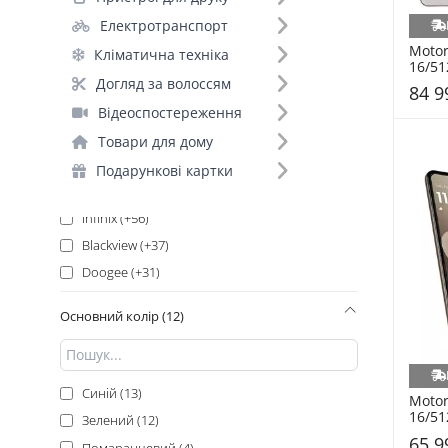
OnePlus (+132)
Електротранспорт
Samsung (+121)
Motor
Кліматична техніка
Xiaomi_ (+114)
16/51
(PBAX
Xiaomi (+113)
Догляд за волоссям
84 9
Apple (+111)
Відеоспостереження
Oukitel (+98)
Товари для дому
Google (+92)
Подарункові картки
Ulefone (+58)
Infinix (+56)
Blackview (+37)
Doogee (+31)
Oppo (+27)
Основний колір (12)
POCO_ (+24)
Vivo (+21)
Honor (+20)
Синій (13)
Motoro
ZTE (+17)
16/51
Зелений (12)
(PBB2
Realme (+15)
65 9
Помаранчевий (4)