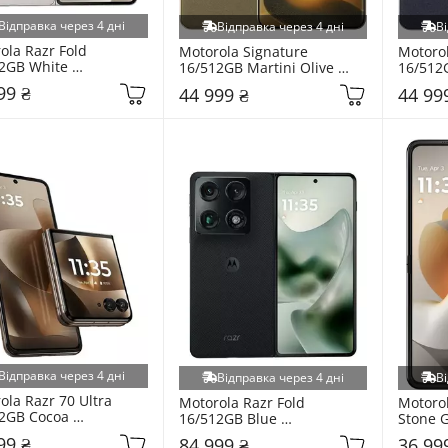
Відправка через 4 дні
Відправка через 4 дні
Ві
ola Razr Fold 
Motorola Signature 
Motorol
2GB White 
16/512GB Martini Olive 
16/512
0007PL)
(PBAB0044RO)
(PBAB0
99 ₴
44 999 ₴
44 99
Відправка через 4 дні
Відправка через 4 дні
Ві
la Razr 70 Ultra 
Motorola Razr Fold 
Motorol
2GB Cocoa 
16/512GB Blue 
Stone 
0014PL)
(PBAX0003PL)
99 ₴
84 999 ₴
36 99