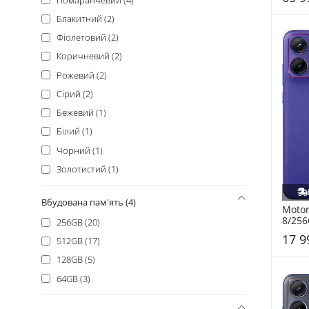
Tecno (+14)
Блакитний (2)
Fossibot (+13)
Фіолетовий (2)
Oscal (+12)
Коричневий (2)
Nothing (+9)
Рожевий (2)
Poco (+8)
Сірий (2)
Sony (+8)
Бежевий (1)
Cubot (+4)
Білий (1)
Nothing Phone (+4)
Чорний (1)
Sharp (+3)
Золотистий (1)
Sigma (+3)
CAT (+2)
Вбудована пам'ять (4)
Motor
Huawei (+2)
8/256
256GB (20)
Unihertz (+2)
17 9
512GB (17)
Asus (+1)
128GB (5)
Gigaset (+1)
64GB (3)
Hotwav (+1)