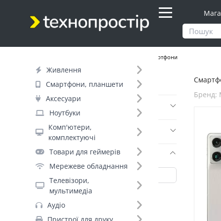
Мага
Продукти
Смартфони, планшети
Смартфони
Живлення
Смартфо
Фільтр
Смартфони, планшети
Бренд: 
Аксесуари
Ціна
Ноутбуки
Комп'ютери,
Днів до відправки (3)
комплектуючі
Товари для геймерів
Бренд (35)
Мережеве обладнання
Телевізори,
мультимедіа
Motorola (45)
Аудіо
Samsung_ (+151)
Пристрої для друку