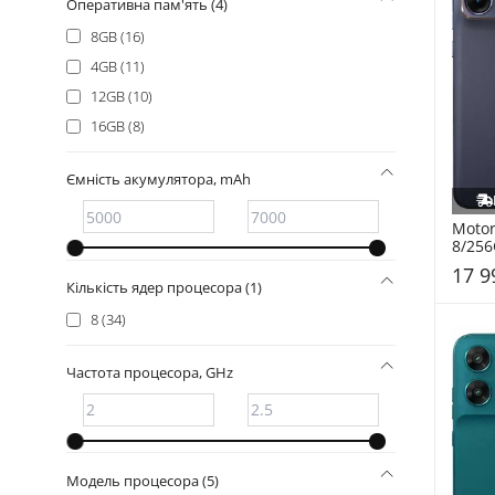
Оперативна пам'ять (4)
8GB (16)
4GB (11)
12GB (10)
16GB (8)
Ємність акумулятора, mAh
Motor
8/256
(PBBD
17 9
Кількість ядер процесора (1)
8 (34)
Частота процесора, GHz
Модель процесора (5)