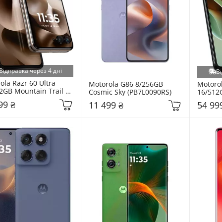
Відправка через 4 дні
Ві
la Razr 60 Ultra 
Motorola G86 8/256GB 
Motorol
2GB Mountain Trail 
Cosmic Sky (PB7L0090RS)
16/512G
0066RS)
(PB8R0
99 ₴
11 499 ₴
54 99