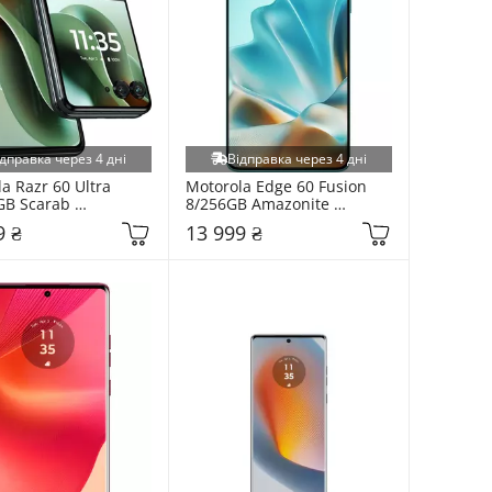
дправка через 4 дні
Відправка через 4 дні
a Razr 60 Ultra 
Motorola Edge 60 Fusion 
B Scarab 
8/256GB Amazonite 
078)
(PB7E0036RS)
9 ₴
13 999 ₴