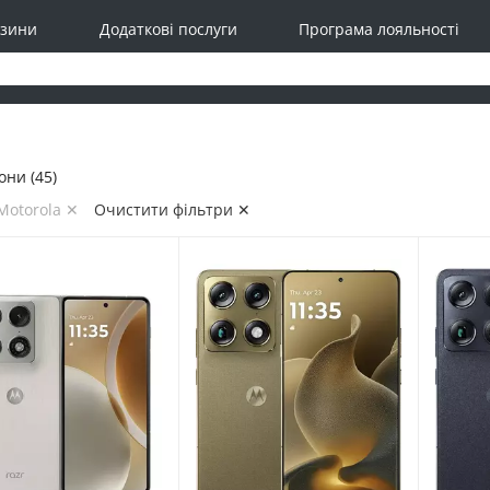
зини
Додаткові послуги
Програма лояльності
ни (45)
Motorola ✕
Очистити фільтри ✕