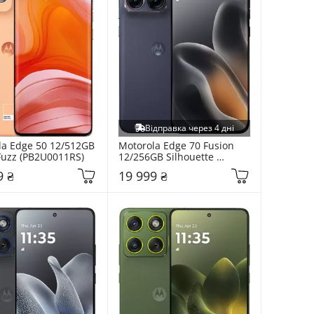
Відправка через 4 дні
a Edge 50 12/512GB 
Motorola Edge 70 Fusion 
Fuzz (PB2U0011RS)
12/256GB Silhouette 
(PBBE0042UA)
9 ₴
19 999 ₴