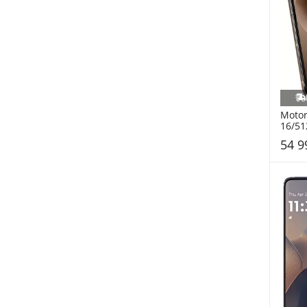
Motoro
16/51
(PB8R
54 9