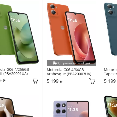
Відправка через 4 дні
ola G06 4/256GB 
Motorola G06 4/64GB 
Motorol
il (PBA20001UA)
Arabesque (PBA20003UA)
Tapest
9 ₴
5 199 ₴
5 199