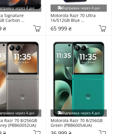
дправка через 4 дні
Відправка через 4 дні
a Signature 
Motorola Razr 70 Ultra 
GB Carbon 
16/512GB Blue 
045RO)
(PBB20002PL)
9 ₴
65 999 ₴
дправка через 4 дні
Відправка через 4 дні
a Razr 70 8/256GB 
Motorola Razr 70 8/256GB 
Grey (PBB60052UA)
Green (PBB60054UA)
9 ₴
36 999 ₴