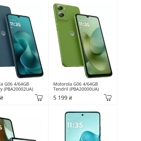
a G06 4/64GB 
Motorola G06 4/64GB 
ry (PBA20002UA)
Tendril (PBA20000UA)
 ₴
5 199 ₴