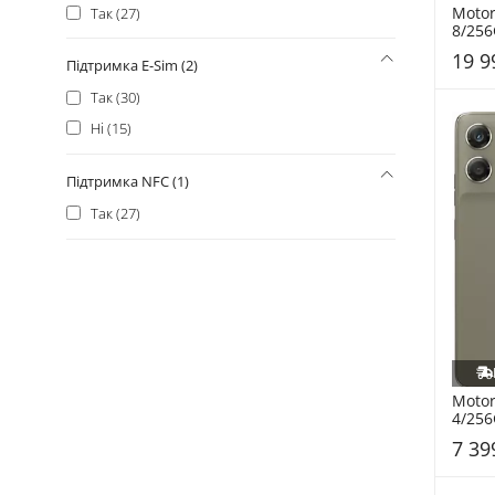
Motor
Так (27)
8/256
(PB7X
19 9
Підтримка E-Sim (2)
Так (30)
Ні (15)
Підтримка NFC (1)
Так (27)
Motor
4/256
(PBA0
7 39