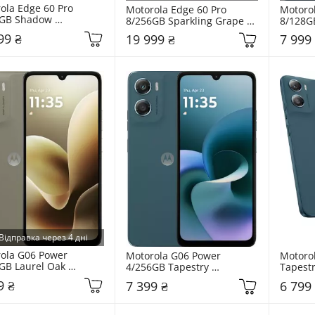
ola Edge 60 Pro 
Motorola Edge 60 Pro 
Motorol
GB Shadow 
8/256GB Sparkling Grape 
8/128GB
0088RS)
(PB7X0089RS)
(PB3T0
99 ₴
19 999 ₴
7 999
Відправка через 4 дні
ola G06 Power 
Motorola G06 Power 
Motorol
GB Laurel Oak 
4/256GB Tapestry 
Tapest
0001UA)
(PBA00000UA)
9 ₴
7 399 ₴
6 799