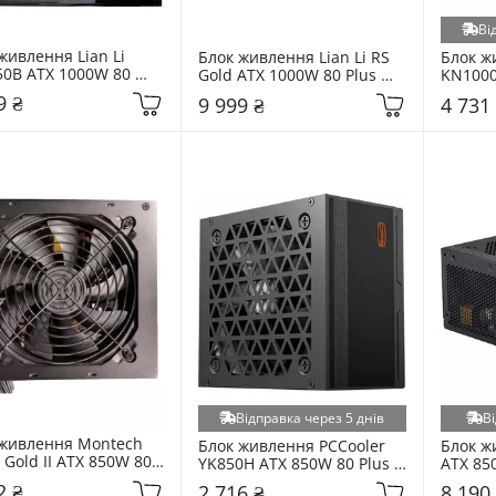
Ві
живлення Lian Li 
Блок живлення Lian Li RS 
Блок ж
0B ATX 1000W 80 
Gold ATX 1000W 80 Plus 
KN1000
Bronze Modular 
Gold Modular 
Gold M
9 ₴
9 999 ₴
4 731
RB0550B.B000.EU) 
(G9P.RS1000G.BH00.EU) 
G1F) Bl
Black
Відправка через 5 днів
Ві
живлення Montech 
Блок живлення PCCooler 
Блок ж
 Gold II ATX 850W 80 
YK850H ATX 850W 80 Plus 
ATX 850
Gold Black
Bronze (P3-YK850H-
Modular
2 ₴
2 716 ₴
8 190