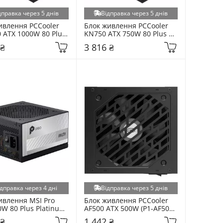
дправка через 5 днів
Відправка через 5 днів
ивлення PCCooler 
Блок живлення PCCooler 
 ATX 1000W 80 Plus 
KN750 ATX 750W 80 Plus 
odular (P3-KN1000-
Gold Modular (P3-KN750-
 ₴
3 816 ₴
ack
G1F) Black
дправка через 4 дні
Відправка через 5 днів
ивлення MSI Pro 
Блок живлення PCCooler 
W 80 Plus Platinum 
AF500 ATX 500W (P1-AF500-
 (A850PL) Black
N1HWBK1-EU) Black
 ₴
1 442 ₴