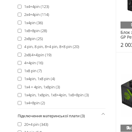
1x4+4pin (123)
2x4+4pin (114)
1x4pin (36)
1x8+8pin (28)
Блок
GP Pe
2x8pin (25)
80 Pl
2 00
Black
4 pin, 8 pin, 8+4 pin, 8+8 pin (20)
2x8(4+4)pin (19)
4+4pin (16)
1x8 pin (7)
1x4pin, 1x8 pin (4)
1x4 + 4pin, 1x8pin (3)
1x4pin, 1x8pin, 1x8+4pin, 1x8+8pin (3)
1x4+8pin (2)
яя4+4 pin (2)
Підключення материнської плати (3)
2x4pin (1)
20+4 pin (343)
3x4+4pin (1)