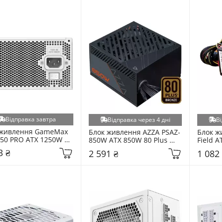
Відправка завтра
Відправка через 4 дні
Ві
 живлення GameMax 
Блок живлення AZZA PSAZ-
Блок ж
50 PRO ATX 1250W 80 
850W ATX 850W 80 Plus 
Field A
Platinum Modular 
Bronze (PSAZ-850W) Black
Black
3 ₴
2 591 ₴
1 082