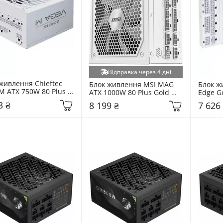
Відправка через 4 дні
живлення Chieftec 
Блок живлення MSI MAG 
Блок жи
M ATX 750W 80 Plus 
ATX 1000W 80 Plus Gold 
Edge Go
Modular (PPG-750-CW) 
Modular White
Plus Go
3 ₴
8 199 ₴
7 626
(G9P.E
White