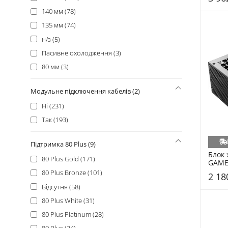
Super Flower (6)
140 мм (78)
Casecom (5)
135 мм (74)
Delux (5)
н/з (5)
Golden Field (5)
Пасивне охолодження (3)
HighPower (5)
80 мм (3)
1stPlayer (4)
LogicPower (2)
Модульне підключення кабелів (2)
QUBE (2)
Ні (231)
Fractal Design (1)
Так (193)
Frime (1)
Підтримка 80 Plus (9)
Gamdias (1)
Блок 
80 Plus Gold (171)
GTL (1)
GAME
600W 
80 Plus Bronze (101)
Montech (1)
2 18
PF600
Відсутня (58)
OCZ (1)
80 Plus White (31)
Qdion (1)
80 Plus Platinum (28)