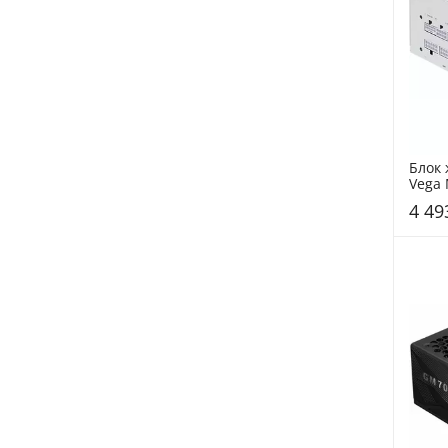
Блок 
Vega 
Gold 
4 49
White