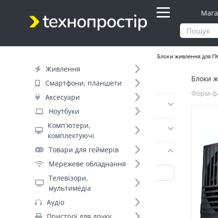
Мага
Продукти
Комп'ютери, комплектуючі
Блоки живлення для П
Живлення
Блоки ж
Фільтр
Смартфони, планшети
Форм-фа
Аксесуари
Ціна
Ноутбуки
Комп'ютери,
Днів до відправки (7)
комплектуючі
Товари для геймерів
Бренд (34)
Мережеве обладнання
Телевізори,
мультимедіа
GameMax (129)
Аудіо
Chieftec (65)
Пристрої для друку