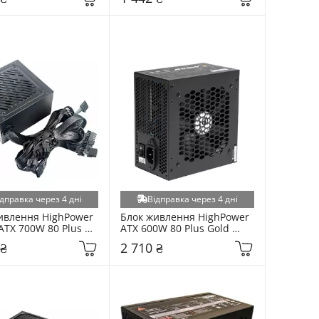
дправка через 4 дні
Відправка через 4 дні
ивлення HighPower 
Блок живлення HighPower 
ATX 700W 80 Plus 
ATX 600W 80 Plus Gold 
0ST-B12S) Black
(HP1-J600GD-F12S) Black
 ₴
2 710 ₴