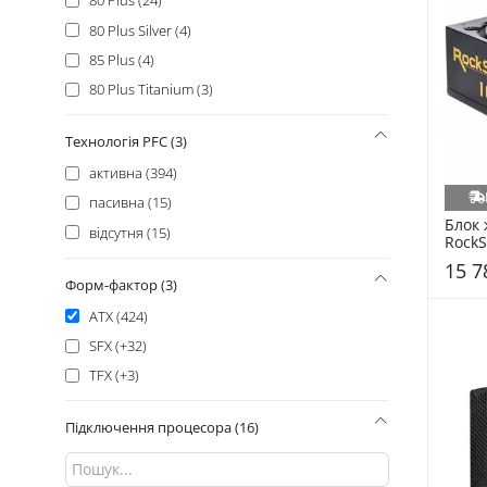
80 Plus (24)
80 Plus Silver (4)
85 Plus (4)
80 Plus Titanium (3)
Технологія PFC (3)
активна (394)
пасивна (15)
Блок 
відсутня (15)
RockS
80 Pl
15 7
1650G
Форм-фактор (3)
ATX (424)
SFX (+32)
TFX (+3)
Підключення процесора (16)