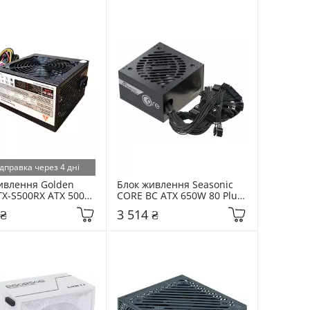
дправка через 4 дні
ивлення Golden 
Блок живлення Seasonic 
TX-S500RX ATX 500W 
CORE BC ATX 650W 80 Plus 
Bronze (CORE BC-650 
 ₴
3 514 ₴
ATX31) Black