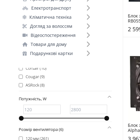
Deepcool (24)
Електротранспорт
MSI (22)
Блок 
Кліматична техніка
Gigabyte (19)
RB055
Plus 
Xilence (13)
Догляд за волоссям
2 59
(G9P.
Asus (12)
Відеоспостереження
Black
Seasonic (11)
Товари для дому
2E (10)
Подарункові картки
AZZA (10)
Corsair (10)
Cougar (9)
ASRock (8)
Lian-Li (8)
Потужність, W
PCCooler (7)
Vinga (7)
Zalman (7)
Блок 
FrimeCom (6)
Розмір вентилятора (6)
Alpha
Plus 
FSP (6)
3 96
120 мм (261)