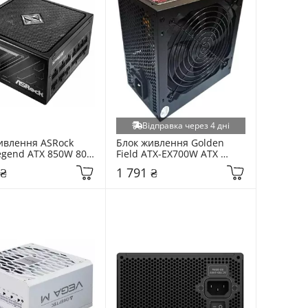
Відправка через 4 дні
ивлення ASRock 
Блок живлення Golden 
egend ATX 850W 80 
Field ATX-EX700W ATX 
ld Modular (SL-
700W 80 Plus Bronze Black
 ₴
1 791 ₴
lack