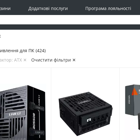
зини
Додаткові послуги
Програма лояльності
К
ивлення для ПК (424)
ктор: ATX ✕
Очистити фільтри ✕