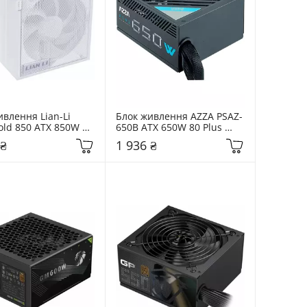
влення Lian-Li 
Блок живлення AZZA PSAZ-
ld 850 ATX 850W 80 
650B ATX 650W 80 Plus 
ld Modular 
Bronze (PSAZ-650B) Black
 ₴
1 936 ₴
G0850G.W000.EU) 