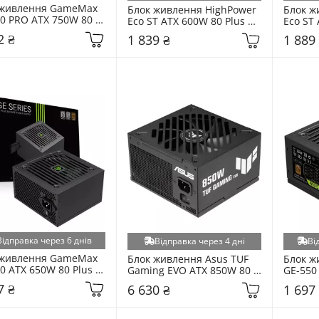
 живлення GameMax 
Блок живлення HighPower 
Блок ж
0 PRO ATX 750W 80 
Eco ST ATX 600W 80 Plus 
Eco ST 
Gold Modular 
White (HPE-600ST-B12S) 
(HPE-6
2 ₴
1 839 ₴
1 889
.1PCIe5.1) Black
Black
Відправка через 6 днів
Відправка через 4 дні
Ві
 живлення GameMax 
Блок живлення Asus TUF 
Блок ж
0 ATX 650W 80 Plus 
Gaming EVO ATX 850W 80 
GE-550 
e Black
Plus Gold Modular 
Bronze 
7 ₴
6 630 ₴
1 697
(90YE00SA-B0NA00) Black