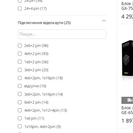
24 pin (54)
Блок
GX-75
24+4 pin (17)
Plus 
4 29
(ATX3
Підключення відеокарти (25)
2x6+2 pin (96)
4x6+2 pin (93)
1x6+2 pin (56)
3x6+2 pin (20)
4x6+2pin, 1x16pin (18)
відсутнє (16)
3x6+2pin, 1x16pin (14)
6x6+2 pin (14)
Блок
4x6+2pin, 1x12+4pin (13)
GE-65
Bronz
1x6 pin (11)
1 89
1x16pin, 4x6+2pin (9)