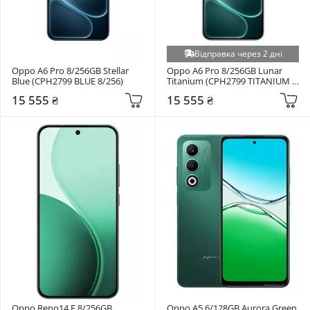
Відправка через 2 дні
Oppo A6 Pro 8/256GB Stellar 
Oppo A6 Pro 8/256GB Lunar 
Blue (CPH2799 BLUE 8/256)
Titanium (CPH2799 TITANIUM 
8/256)
15 555 ₴
15 555 ₴
Oppo Reno14 F 8/256GB 
Oppo A5 6/128GB Aurora Green