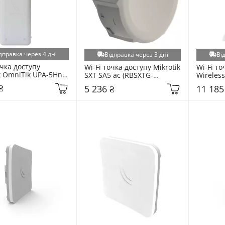
дправка через 4 дні
Відправка через 3 дні
Ві
чка доступу 
Wi-Fi точка доступу Mikrotik 
Wi-Fi то
k OmniTik UPA-5HnD 
SXT SA5 ac (RBSXTG-
Wireles
ITIKUPA-5HND) 
5HPacD-SA) White
60ad kit
₴
5 236 ₴
11 185