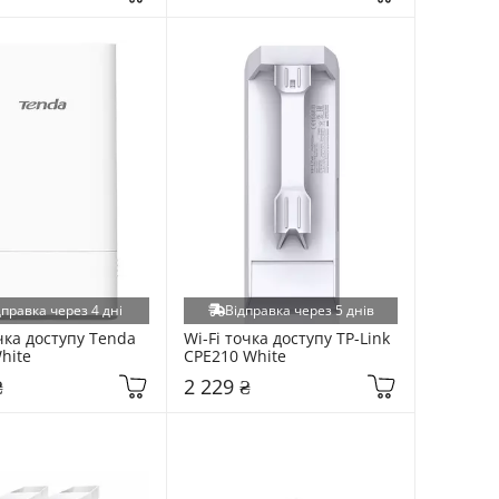
дправка через 4 дні
Відправка через 5 днів
чка доступу Tenda 
Wi-Fi точка доступу TP-Link 
hite
CPE210 White
₴
2 229 ₴