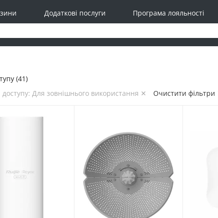
зини
Додаткові послуги
Програма лояльності
тупу (41)
 доступу: Для зовнішнього використання ✕
Очистити фільтри