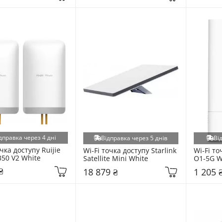
дправка через 4 дні
Відправка через 5 днів
Ві
чка доступу Ruijie 
Wi-Fi точка доступу Starlink 
Wi-Fi то
50 V2 White
Satellite Mini White
O1-5G W
₴
18 879 ₴
1 205 