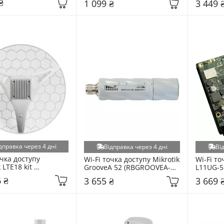
₴
1 099 ₴
3 449 
дправка через 4 дні
Відправка через 4 дні
Ві
чка доступу 
Wi-Fi точка доступу Mikrotik 
Wi-Fi то
 LTE18 kit 
GrooveA 52 (RBGROOVEA-
L11UG-5
&EG18-EA) White
52HPN) White
 ₴
3 655 ₴
3 669 