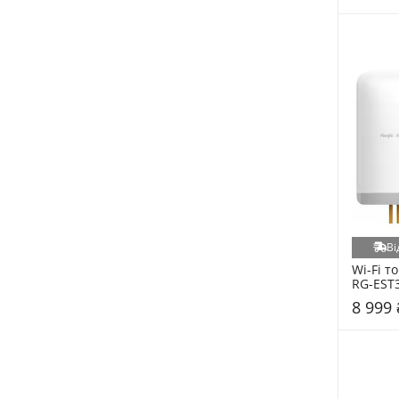
White
Ві
Wi-Fi то
RG-EST3
8 999 