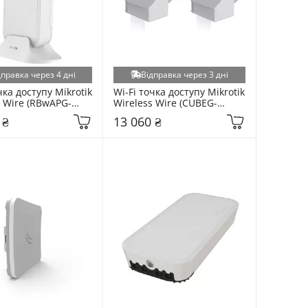
дправка через 4 дні
Відправка через 3 дні
чка доступу Mikrotik 
Wi-Fi точка доступу Mikrotik 
s Wire (RBwAPG-
Wireless Wire (CUBEG-
) White
5AC60AYPAIR) White
 ₴
13 060 ₴