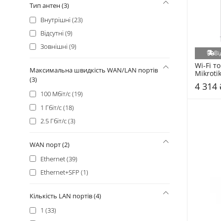
Тип антен (3)
Внутрішні (23)
Відсутні (9)
Зовнішні (9)
Ві
Wi-Fi то
Максимальна швидкість WAN/LAN портів
Mikroti
(3)
(RBOMN
4 314 
White
100 Мбіт/с (19)
1 Гбіт/с (18)
2.5 Гбіт/с (3)
WAN порт (2)
Ethernet (39)
Ethernet+SFP (1)
Кількість LAN портів (4)
1 (33)