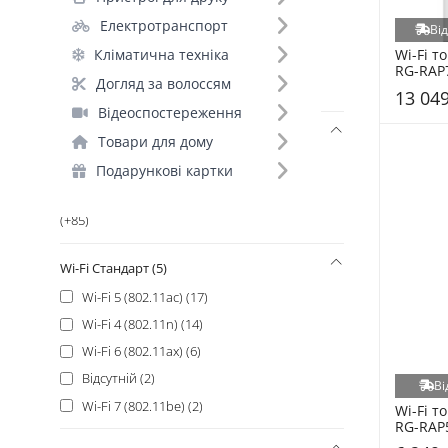
Starlink (2)
Електротранспорт
Ві
Tenda (2)
Кліматична техніка
Wi-Fi то
Ubiquiti (1)
RG-RAP
Догляд за волоссям
ZyXEL (1)
13 049
Відеоспостереження
Тип точки доступу (2)
Товари для дому
Для зовнішнього використання (41)
Подарункові картки
Для використання всередині будівель
(+85)
Wi-Fi Стандарт (5)
Wi-Fi 5 (802.11ac) (17)
Wi-Fi 4 (802.11n) (14)
Wi-Fi 6 (802.11ax) (6)
Відсутній (2)
Ві
Wi-Fi 7 (802.11be) (2)
Wi-Fi то
RG-RAP