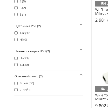
2 (5)
Ві
5 (2)
Wi-Fi то
Mikrotik
3 (1)
(RBSXT
2 981 
Підтримка PoE (2)
Так (32)
Ні (9)
Наявність порта USB (2)
Ні (33)
Так (8)
Основний колір (2)
Білий (40)
Ві
Сірий (1)
Wi-Fi то
Mikrotik
(RBwAP
9 802 
5HacD2