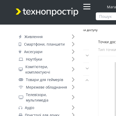
Мага
Продукти
Мережеве обладнання
Точки доступу
Живлення
Точки дос
Фільтр
Смартфони, планшети
Тип точки
Аксесуари
Ціна
Ноутбуки
Комп'ютери,
Днів до відправки (4)
комплектуючі
Товари для геймерів
Бренд (8)
Мережеве обладнання
Mikrotik (19)
Телевізори,
Ruijie (7)
мультимедіа
TP-Link (6)
Аудіо
NanoStation (3)
Пристрої для друку