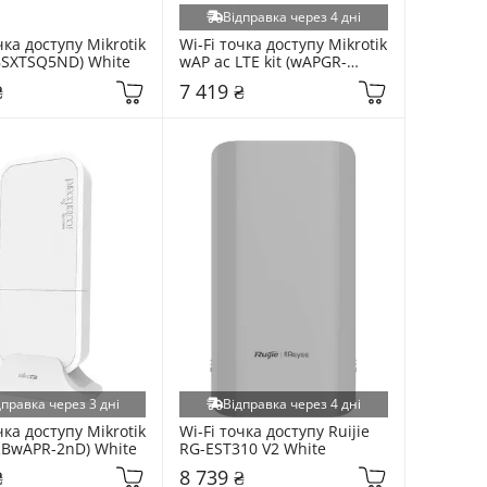
Відправка через 4 дні
чка доступу Mikrotik 
Wi-Fi точка доступу Mikrotik 
RBSXTSQ5ND) White
wAP ac LTE kit (wAPGR-
5HacD2HnD&EC200A-EU) 
₴
7 419 ₴
White
дправка через 3 дні
Відправка через 4 дні
чка доступу Mikrotik 
Wi-Fi точка доступу Ruijie 
RBwAPR-2nD) White
RG-EST310 V2 White
₴
8 739 ₴