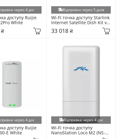
дправка через 4 дні
Відправка через 5 днів
чка доступу Ruijie 
Wi-Fi точка доступу Starlink 
2Pro White
Internet Satellite Dish Kit v3 
White
 ₴
33 018 ₴
дправка через 4 дні
Відправка через 4 дні
чка доступу Ruijie 
Wi-Fi точка доступу 
00-E White
NanoStation Loco M2 (NS-
LOCO-M2) White