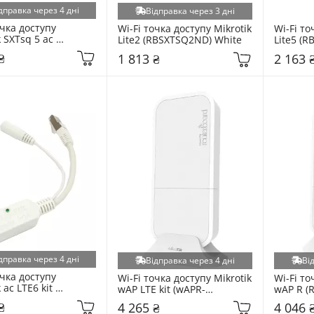
дправка через 4 дні
Відправка через 3 дні
чка доступу 
Wi-Fi точка доступу Mikrotik 
Wi-Fi то
 SXTsq 5 ac 
Lite2 (RBSXTSQ2ND) White
Lite5 (
SQG-5ACD) White
₴
1 813 ₴
2 163 
дправка через 4 дні
Відправка через 4 дні
Ві
чка доступу 
Wi-Fi точка доступу Mikrotik 
Wi-Fi то
 ac LTE6 kit 
wAP LTE kit (wAPR-
wAP R (
GR-
2nD&EC200A-EU) White
₴
4 265 ₴
4 046 
HnD&R11e-LTE6) 