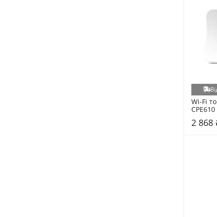
Ві
Wi-Fi то
CPE610
2 868 