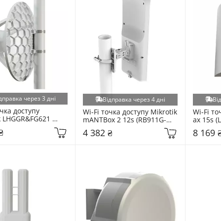
дправка через 3 дні
Відправка через 4 дні
Ві
чка доступу 
Wi-Fi точка доступу Mikrotik 
Wi-Fi то
k LHGGR&FG621 
mANTBox 2 12s (RB911G-
ax 15s (
&FG621-EA) White
2HPND-12S) White
5HAXD2H
₴
4 382 ₴
8 169 