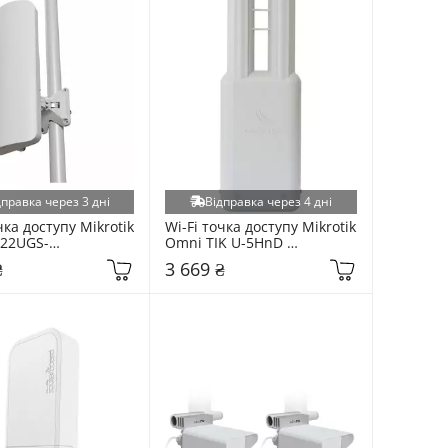
дправка через 3 дні
Відправка через 4 дні
чка доступу Mikrotik 
Wi-Fi точка доступу Mikrotik 
L22UGS-
Omni TIK U-5HnD 
AXD-15S) White
(RBOMNITIKU-5HND) White
₴
3 669 ₴