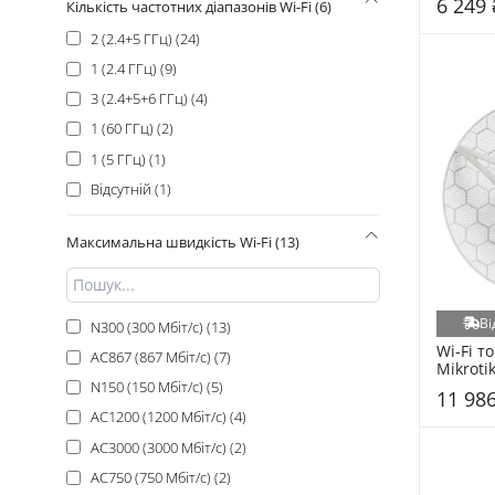
6 249 
Кількість частотних діапазонів Wi-Fi (6)
2 (2.4+5 ГГц) (24)
1 (2.4 ГГц) (9)
3 (2.4+5+6 ГГц) (4)
1 (60 ГГц) (2)
1 (5 ГГц) (1)
Відсутній (1)
Максимальна швидкість Wi-Fi (13)
Ві
N300 (300 Мбіт/с) (13)
Wi-Fi то
AC867 (867 Мбіт/с) (7)
Mikrotik
(LHGGM
N150 (150 Мбіт/с) (5)
11 986
AC1200 (1200 Мбіт/с) (4)
AC3000 (3000 Мбіт/с) (2)
AC750 (750 Мбіт/с) (2)