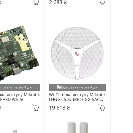
₴
2 683 ₴
дправка через 4 дні
Відправка через 4 дні
чка доступу Mikrotik 
Wi-Fi точка доступу Mikrotik 
HAXD White
LHG XL 5 ac (RBLHGG-5ACD-
XL4PACK) White
₴
19 618 ₴