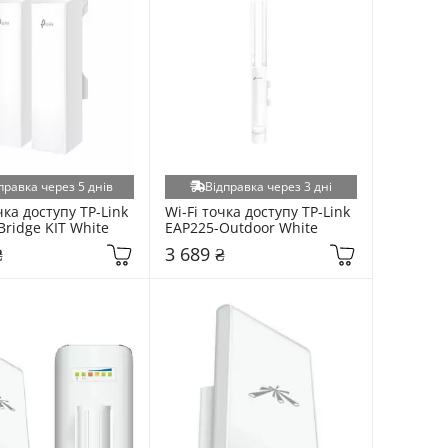
правка через 5 днів
Відправка через 3 дні
чка доступу TP-Link 
Wi-Fi точка доступу TP-Link 
Bridge KIT White
EAP225-Outdoor White
₴
3 689 ₴