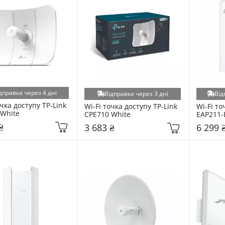
дправка через 4 дні
Відправка через 3 дні
Від
чка доступу TP-Link 
Wi-Fi точка доступу TP-Link 
Wi-Fi то
 White
CPE710 White
EAP211-
₴
3 683 ₴
6 299 