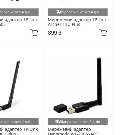
равка через 4 дні
Відправка через 4 дні
 адаптер TP-Link 
Мережевий адаптер TP-Link 
50E
Archer T3U Plus
899 ₴
равка через 4 дні
Відправка через 5 днів
 адаптер TP-Link 
Мережевий адаптер 
00U Plus
Dynamode WL-700N-ART