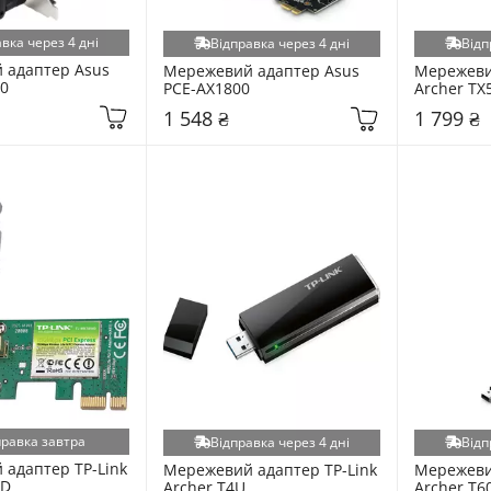
вка через 4 дні
Відправка через 4 дні
Відп
адаптер Asus 
Мережевий адаптер Asus 
Мережевий
0
PCE-AX1800
Archer TX
1 548 ₴
1 799 ₴
правка завтра
Відправка через 4 дні
Відп
адаптер TP-Link 
Мережевий адаптер TP-Link 
Мережевий
ND
Archer T4U
Archer T6