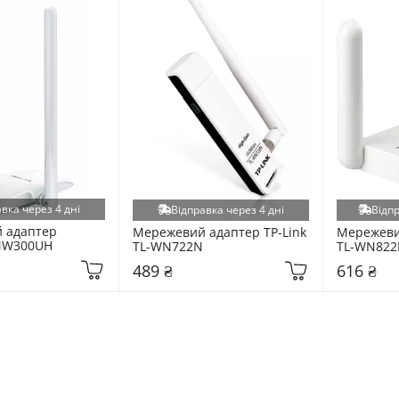
вка через 4 дні
Відправка через 4 дні
Відпр
 адаптер 
Мережевий адаптер TP-Link 
Мережевий
MW300UH
TL-WN722N
TL-WN82
489 ₴
616 ₴