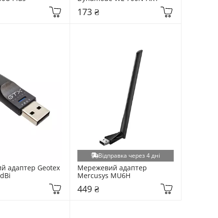
173 ₴
Відправка через 4 дні
 адаптер Geotex 
Мережевий адаптер 
dBi
Mercusys MU6H
449 ₴