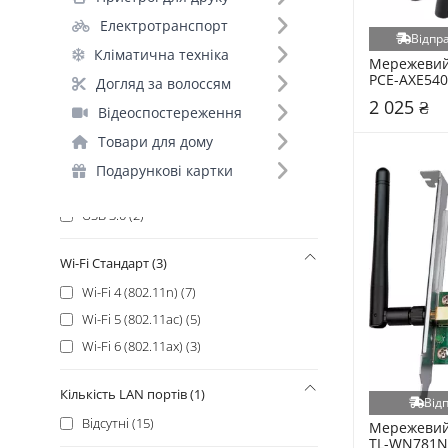
Dynamode (1)
Електротранспорт
Відпра
Кліматична техніка
Тип адаптера (1)
Мережевий 
PCE-AXE540
Догляд за волоссям
Wi-Fi (15)
2 025 ₴
Відеоспостереження
Інтерфейс підключення (3)
Товари для дому
USB 2.0 (9)
Подарункові картки
PCI-E (4)
USB 3.0 (2)
Wi-Fi Стандарт (3)
Wi-Fi 4 (802.11n) (7)
Wi-Fi 5 (802.11ac) (5)
Wi-Fi 6 (802.11ax) (3)
Кількість LAN портів (1)
Від
Відсутні (15)
Мережевий 
TL-WN781