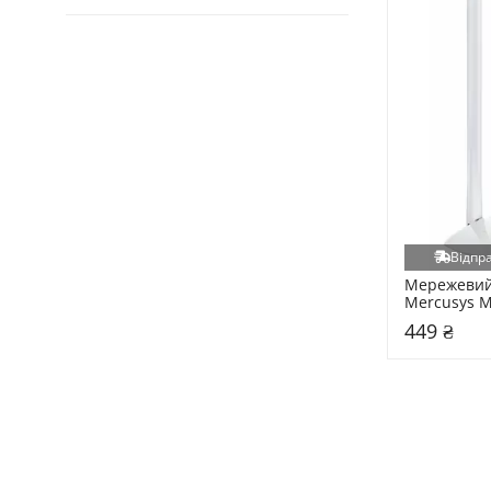
Відпра
Мережевий
Mercusys 
449 ₴