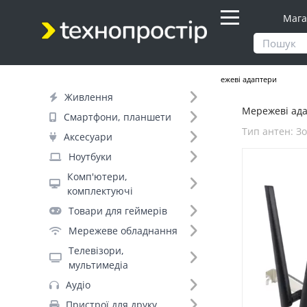
Мага
Продукти
Мережеве обладнання
Мережеві адаптери
Живлення
Мережеві ада
Фільтр
Смартфони, планшети
Тип антен: З
Аксесуари
Ціна
Ноутбуки
Комп'ютери,
Днів до відправки (5)
комплектуючі
Товари для геймерів
Бренд (5)
Мережеве обладнання
TP-Link (8)
Телевізори,
Asus (2)
мультимедіа
Geotex (2)
Аудіо
Mercusys (2)
Пристрої для друку