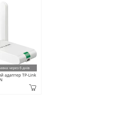
авка через 6 днів
 адаптер TP-Link 
2N