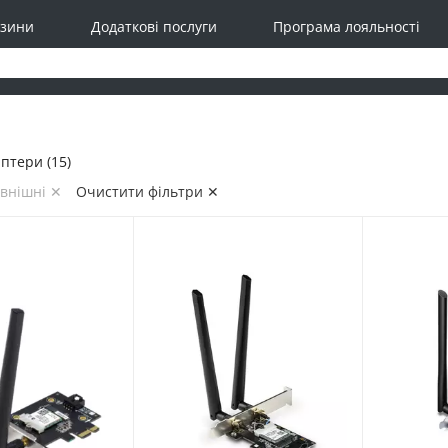
зини
Додаткові послуги
Програма лояльності
птери (15)
овнішні ✕
Очистити фільтри ✕