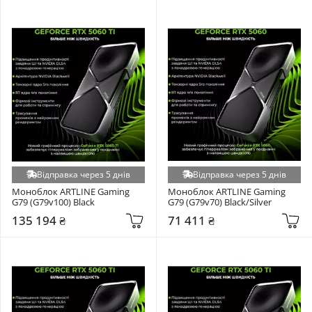
Відправка через 5 днів
Відправка через 5 днів
Моноблок ARTLINE Gaming 
Моноблок ARTLINE Gaming 
G79 (G79v100) Black
G79 (G79v70) Black/Silver
135 194 ₴
71 411 ₴