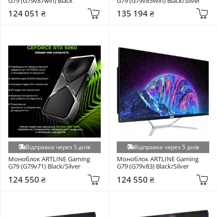
G79 (G79v87win) Black
G79 (G79v85Win) Black/Silver
124 051 ₴
135 194 ₴
Відправка через 5 днів
Відправка через 5 днів
Моноблок ARTLINE Gaming 
Моноблок ARTLINE Gaming 
G79 (G79v71) Black/Silver
G79 (G79v83) Black/Silver
124 550 ₴
124 550 ₴