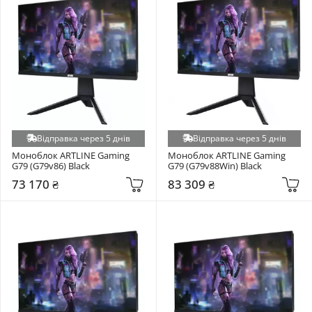
Відправка через 5 днів
Відправка через 5 днів
Моноблок ARTLINE Gaming 
Моноблок ARTLINE Gaming 
G79 (G79v86) Black
G79 (G79v88Win) Black
73 170 ₴
83 309 ₴