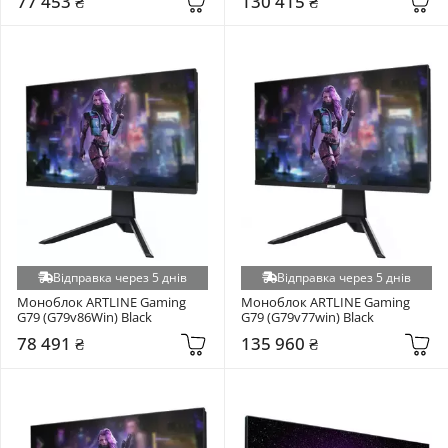
77 453 ₴
130 415 ₴
Відправка через 5 днів
Відправка через 5 днів
Моноблок ARTLINE Gaming 
Моноблок ARTLINE Gaming 
G79 (G79v86Win) Black
G79 (G79v77win) Black
78 491 ₴
135 960 ₴