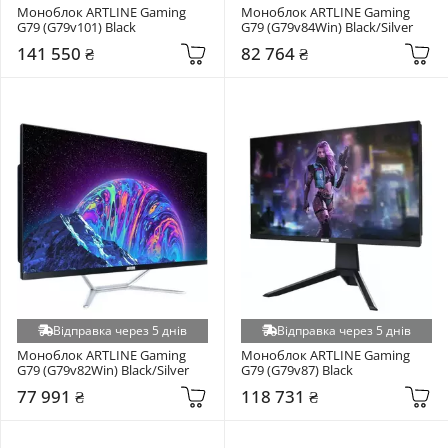
Моноблок ARTLINE Gaming 
Моноблок ARTLINE Gaming 
G79 (G79v101) Black
G79 (G79v84Win) Black/Silver
141 550 ₴
82 764 ₴
Відправка через 5 днів
Відправка через 5 днів
Моноблок ARTLINE Gaming 
Моноблок ARTLINE Gaming 
G79 (G79v82Win) Black/Silver
G79 (G79v87) Black
77 991 ₴
118 731 ₴