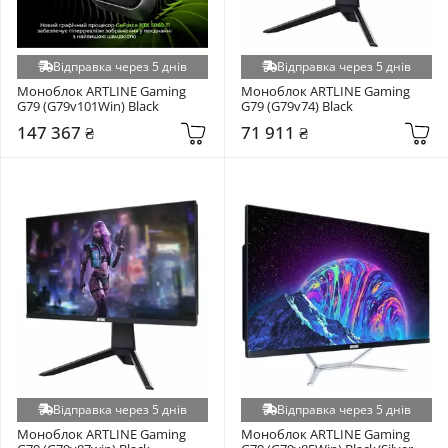
Відправка через 5 днів
Відправка через 5 днів
Моноблок ARTLINE Gaming 
Моноблок ARTLINE Gaming 
G79 (G79v101Win) Black
G79 (G79v74) Black
147 367 ₴
71 911 ₴
Відправка через 5 днів
Відправка через 5 днів
Моноблок ARTLINE Gaming 
Моноблок ARTLINE Gaming 