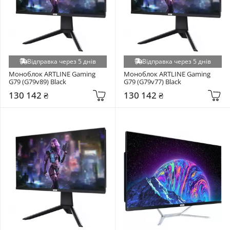
Відправка через 5 днів
Відправка через 5 днів
Моноблок ARTLINE Gaming 
Моноблок ARTLINE Gaming 
G79 (G79v89) Black
G79 (G79v77) Black
130 142 ₴
130 142 ₴