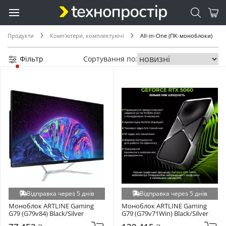
Продукти
Комп'ютери, комплектуючі
All-in-One (ПК-моноблоки)
Фільтр
Сортування по:
Відправка через 5 днів
Відправка через 5 днів
Моноблок ARTLINE Gaming 
Моноблок ARTLINE Gaming 
G79 (G79v84) Black/Silver
G79 (G79v71Win) Black/Silver