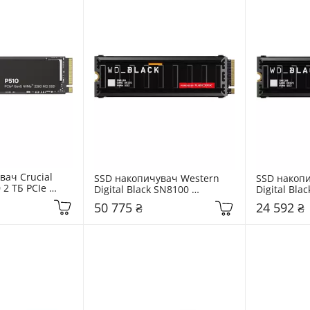
ач Crucial 
SSD накопичувач Western 
SSD накопи
2 ТБ PCIe 
Digital Black SN8100 
Digital Blac
P510SSD8)
w/heatsink M.2 2280 2 ТБ PCI 
w/heatsink 
50 775 ₴
24 592 ₴
Express 5.0 x4 
PCIe NVMe
(WDS200T1XHM)