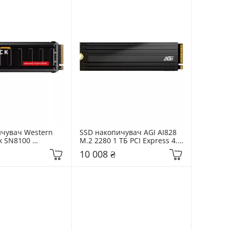
чувач Western 
SSD накопичувач AGI AI828 
k SN8100 
M.2 2280 1 ТБ PCI Express 4.0 
M.2 2280 1 ТБ 
x4 (AGI1T0G44AI828-CB)
10 008 ₴
 (WDS100T1XHM)