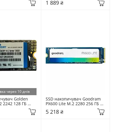
1 889 ₴
вка через 10 днів
чувач Golden 
SSD накопичувач Goodram 
 2242 128 ГБ 
PX600 Lite M.2 2280 256 ГБ 
242128G)
PCIe NVMe (SSDPR-PX600L-
5 218 ₴
256-80)