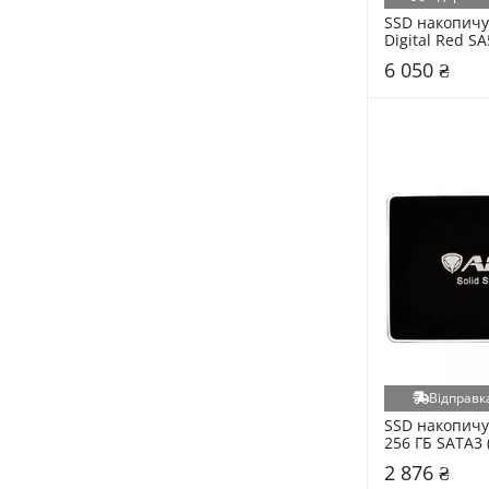
SSD накопичу
Digital Red SA
500 ГБ SATA3
6 050 ₴
Відправка
SSD накопичув
256 ГБ SATA3 
256GQN)
2 876 ₴