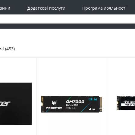
зини
Додаткові послуги
Програма лояльності
і (453)