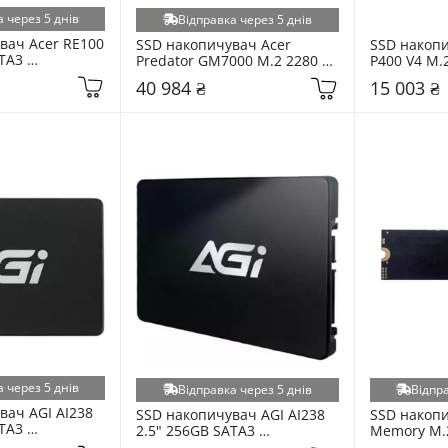
 через 5 днів
Відправка через 5 днів
вач Acer RE100 
SSD накопичувач Acer 
SSD накопич
TA3 
Predator GM7000 M.2 2280 
P400 V4 M.2
7)
4TB PCI Express 4.0 x4 
Express 4.0 
40 984 ₴
15 003 ₴
(BL.9BWWR.107)
(P400VP2T
 через 5 днів
Відправка через 5 днів
Відпра
ач AGI AI238 
SSD накопичувач AGI AI238 
SSD накопи
TA3 
2.5" 256GB SATA3 
Memory M.2
238-CB)
(AGI256G25AI238-CB)
Express 3.