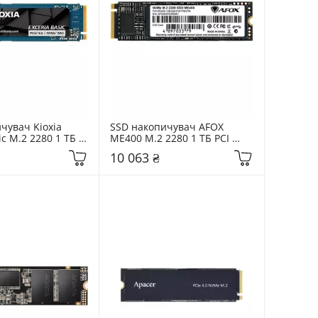
чувач Kioxia 
SSD накопичувач AFOX 
ic M.2 2280 1 ТБ 
ME400 M.2 2280 1 ТБ PCI 
(LSF10Z001TG8)
Express 4.0 x4 (ME400-
10 063 ₴
1024GQN)