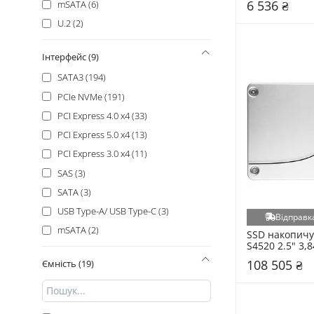
6 536 ₴
mSATA (6)
Verbatim (7)
U.2 (2)
HP (6)
AGI (5)
Інтерфейс (9)
Kioxia (5)
SATA3 (194)
Lexar (5)
PCIe NVMe (191)
Seagate (3)
PCI Express 4.0 x4 (33)
Atria (2)
PCI Express 5.0 x4 (13)
Corsair (2)
PCI Express 3.0 x4 (11)
Dato (2)
SAS (3)
Intel (2)
SATA (3)
Kingston Fury (2)
USB Type-A/ USB Type-C (3)
Відправка
Silicon Power (2)
mSATA (2)
SSD накопичув
Solidigm (2)
S4520 2.5" 3,
(SSDSC2KB038
Team (2)
108 505 ₴
Ємність (19)
Micron (1)