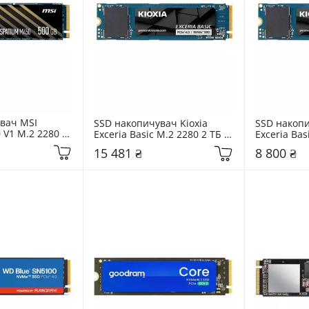
вач MSI 
SSD накопичувач Kioxia 
SSD накопи
V1 M.2 2280 
Exceria Basic M.2 2280 2 ТБ 
Exceria Bas
VMe (S78-
PCIe NVMe (LSF10Z002TG8)
PCIe NVMe 
15 481 ₴
8 800 ₴