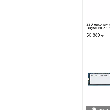
SSD накопичу
Digital Blue S
4 ТБ PCIe NVM
50 889 ₴
(WDS400T5B0E
Відправка