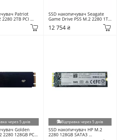
увач Patriot 
SSD накопичувач Seagate 
 2280 2TB PCI 
Game Drive PS5 M.2 2280 1TB 
x4 
PCI Express 4.0 x4 
12 754 ₴
BM28H)
(ZP1000GP300001)
вка через 5 днів
Відправка через 5 днів
чувач Golden 
SSD накопичувач HP M.2 
 2280 128GB PCI 
2280 128GB SATA3 
0 x4 (GMNV128)
(2280S11/PSSBN128GA87BCO)