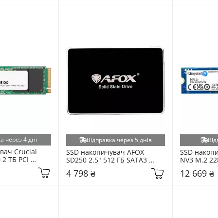
а через 4 дні
Відправка через 5 днів
Від
ач Crucial 
SSD накопичувач AFOX 
SSD накопи
2 ТБ PCI 
SD250 2.5" 512 ГБ SATA3 
NV3 M.2 228
(SD250-512GQN)
Express 4.0 
4 798 ₴
12 669 ₴
SD8)
(SNV3S/200