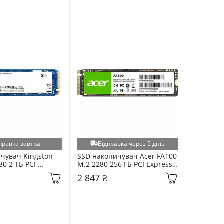
правка завтра
Відправка через 5 днів
чувач Kingston 
SSD накопичувач Acer FA100 
0 2 ТБ PCI 
M.2 2280 256 ГБ PCI Express 
x4 
3.0 x4 (BL.9BWWA.118)
2 847 ₴
0GBK)