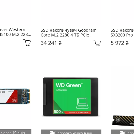
вач Western 
SSD накопичувач Goodram 
SSD накопи
N5100 M.2 2280 
Core M.2 2280 4 ТБ PCIe 
SX8200 Pro 
e 
NVMe (SSDR-GRC01-4K0-80)
PCIe NVMe 
34 241 ₴
5 972 ₴
)
512GT-C)
 через 10 днів
Відправка через 4 дні
Відпр