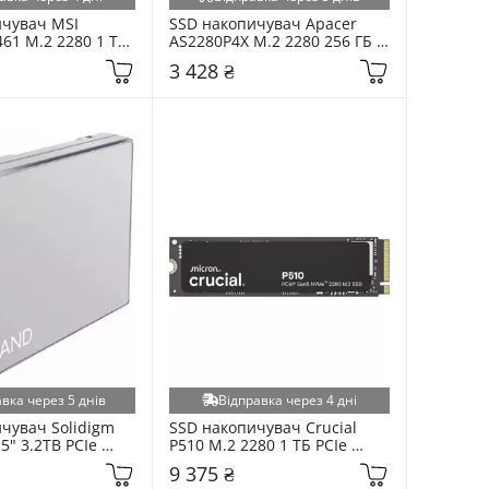
чувач MSI 
SSD накопичувач Apacer 
61 M.2 2280 1 ТБ 
AS2280P4X M.2 2280 256 ГБ 
(S78-440L1D0-P83)
PCIe NVMe 
3 428 ₴
(AP256GAS2280P4X)
вка через 5 днів
Відправка через 4 дні
чувач Solidigm 
SSD накопичувач Crucial 
5" 3.2TB PCIe 
P510 M.2 2280 1 ТБ PCIe 
PE2KE032T807)
NVMe (CT1000P510SSD8)
9 375 ₴