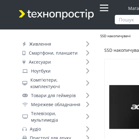
Мага
Продукти
Комп'ютери, комплектуючі
SSD накопичувачі
Живлення
SSD накопичувач
Фільтр
Смартфони, планшети
Аксесуари
Ціна
Ноутбуки
Комп'ютери,
Днів до відправки (8)
комплектуючі
Товари для геймерів
Бренд (34)
Мережеве обладнання
Телевізори,
мультимедіа
Transcend (64)
Аудіо
Apacer (45)
Пристрої для друку