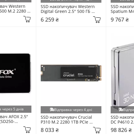
вач Western 
SSD накопичувач Western 
SSD накопи
500 M.2 2280 
Digital Green 2.5" 500 ГБ 
Spatium M4
 (WDS500G1R0B)
SATA3 (WDS500G5G0A)
PCIe NVMe 
6 259 ₴
9 767 ₴
 через 5 днів
Відправка через 4 дні
Відпра
ач AFOX 2.5" 
SSD накопичувач Crucial 
SSD накопи
(SD250-
P310 M.2 2280 1TB PCIe 
DC P4610 2.
NVMe (CT1000P310SSD8-T)
NVMe (SSD
8 033 ₴
98 826 ₴