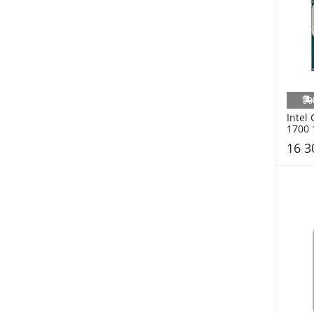
Intel 
1700 
(CM80
16 3