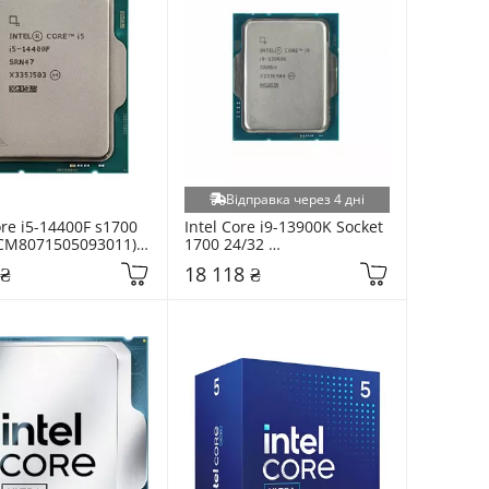
Відправка через 4 дні
ore i5-14400F s1700 
Intel Core i9-13900K Socket 
(CM8071505093011) 
1700 24/32 
(CM8071505094011) Tray
 ₴
18 118 ₴