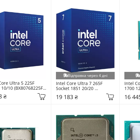
Відправка через 4 дні
Core Ultra 5 225F 
Intel Core Ultra 7 265F 
Intel C
 10/10 (BX80768225F) 
Socket 1851 20/20 
1700 12
(BX80768265FSRQCV) BOX
(CM807
8 ₴
19 183 ₴
16 44