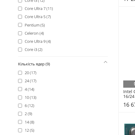
Core i3 (12)
Core Ultra 7 (11)
Core Ultra 5 (7)
Pentium (5)
Celeron (4)
Core Ultra 9 (4)
Core i3 (2)
Кількість ядер (9)
20 (17)
24 (17)
4 (14)
Intel
16/24
10 (13)
Tray
16 6
6 (12)
2 (9)
14 (8)
12 (5)