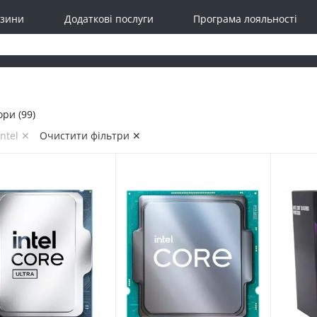
зини
Додаткові послуги
Програма лояльності
ри (99)
ntel ✕
Очистити фільтри ✕