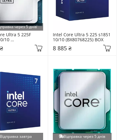
дправка через 5 днів
re Ultra 5 225F 
Intel Core Ultra 5 225 s1851 
0/10 
10/10 (BX80768225) BOX
6806416SRQD2) Tray
 ₴
8 885 ₴
Відправка завтра
Відправка через 5 днів