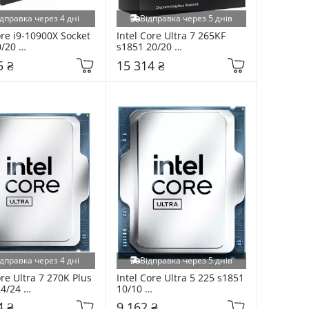
дправка через 4 дні
Відправка через 5 днів
ore i9-10900X Socket 
Intel Core Ultra 7 265KF 
/20 
s1851 20/20 
9510900X) BOX
(BXC80768265KF) BOX
5 ₴
15 314 ₴
дправка через 4 дні
Відправка через 5 днів
ore Ultra 7 270K Plus 
Intel Core Ultra 5 225 s1851 
4/24 
10/10 
683B9B4884) Tray
(AT8076806415SRQCZ) Tray
4 ₴
9 162 ₴