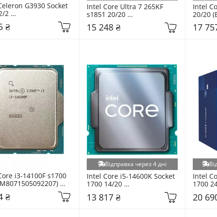
 Celeron G3930 Socket 
Intel Core Ultra 7 265KF 
Intel C
/2 
s1851 20/20 
20/20 
66201928610) Tray
(AT8076806410) Tray
BOX
5 ₴
15 248 ₴
17 75
Відправка через 4 дні
Ві
Core i3-14100F s1700 
Intel Core i5-14600K Socket 
Intel C
CM8071505092207) 
1700 14/20 
1700 24
(CM8071504821015) Tray
BOX
4 ₴
13 817 ₴
20 69