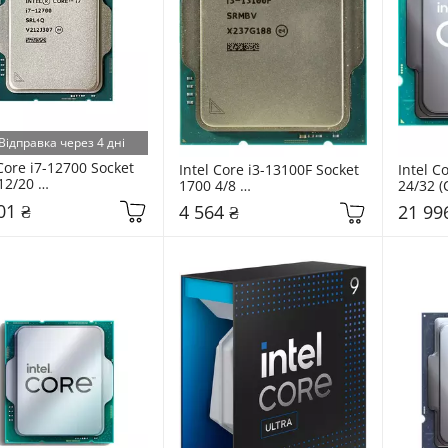
Відправка через 4 дні
Core i7-12700 Socket 
Intel Core i3-13100F Socket 
Intel C
12/20 
1700 4/8 
24/32 
71504555019) Tray
(CM8071505092203) Tray
Tray
01 ₴
4 564 ₴
21 99