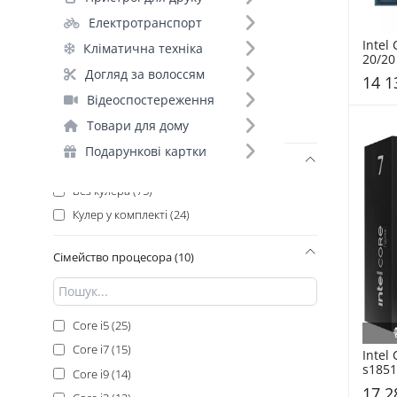
Socket 1700 (57)
Електротранспорт
Socket 1851 (22)
Intel 
Кліматична техніка
Socket 1200 (14)
20/20
Догляд за волоссям
Socket 1151 (4)
14 1
Socket 1155 (1)
Відеоспостереження
Socket 2066 (1)
Товари для дому
Подарункові картки
Наявність кулера (2)
Без кулера (75)
Кулер у комплекті (24)
Сімейство процесора (10)
Core i5 (25)
Core i7 (15)
Intel 
s1851
Core i9 (14)
(BXC8
17 2