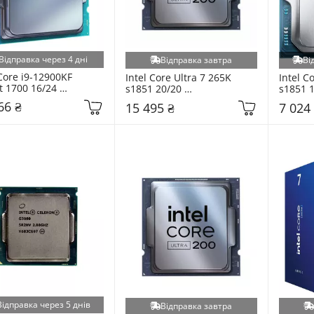
Відправка через 4 дні
Відправка завтра
Ві
Core i9-12900KF 
Intel Core Ultra 7 265K 
Intel Co
t 1700 16/24 
s1851 20/20 
s1851 1
71504549231) Tray
(AT8076806412SRQCW) Tray
(AT807
66 ₴
15 495 ₴
7 024
Відправка через 5 днів
Відправка завтра