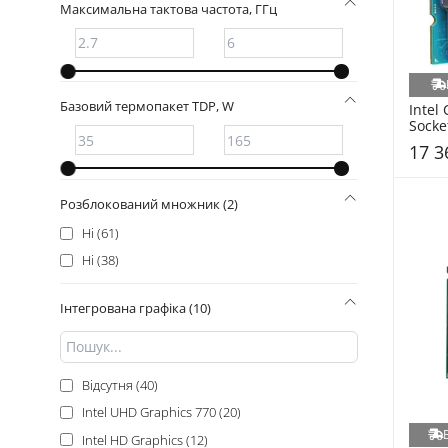
Максимальна тактова частота, ГГц
Базовий термопакет TDP, W
Intel 
Socke
(CM80
17 3
Розблокований множник (2)
Ні (61)
Ні (38)
Інтегрована графіка (10)
Відсутня (40)
Intel UHD Graphics 770 (20)
Intel HD Graphics (12)