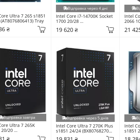
Відправка через 4 дні
Ві
Core Ultra 7 265 s1851 
Intel Core i7-14700K Socket 
Intel C
 (AT8076806413) Tray
1700 20/28 
2066 10
(CM8071504820721) Tray
(BX806
36 ₴
19 620 ₴
21 42
Відправка завтра
Відправка через 5 днів
Ві
Core Ultra 7 265K 
Intel Core Ultra 7 270K Plus 
Intel C
 20/20 
s1851 24/24 (BX80768270K) 
s1851 2
0768265K) BOX
BOX
(AT807
81 ₴
19 831 ₴
18 28