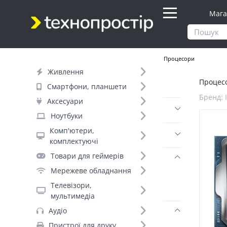
Мага
Продукти
Комп'ютери, комплектуючі
Процесори
Живлення
Процесо
Фільтр
Смартфони, планшети
Бренд: I
Аксесуари
Ціна
Ноутбуки
Комп'ютери,
Днів до відправки (5)
комплектуючі
Товари для геймерів
Бренд (2)
Мережеве обладнання
Intel (99)
Телевізори,
AMD (+95)
мультимедіа
Аудіо
Сокет (6)
Пристрої для друку