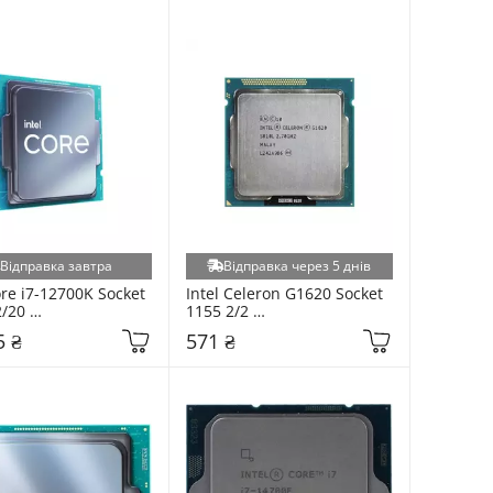
Відправка завтра
Відправка через 5 днів
ore i7-12700K Socket 
Intel Celeron G1620 Socket 
/20 
1155 2/2 
1504553828) Tray
(CM8063701445001) Tray
5 ₴
571 ₴