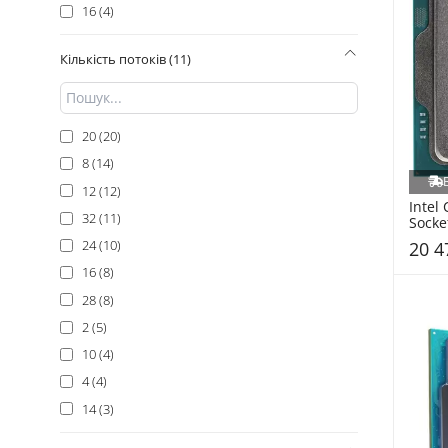
16 (4)
Кількість потоків (11)
20 (20)
8 (14)
12 (12)
Intel 
32 (11)
Socke
(CM80
24 (10)
20 4
16 (8)
28 (8)
2 (5)
10 (4)
4 (4)
14 (3)