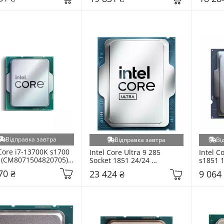
Відправка завтра
Відправка завтра
Ві
 Core i7-13700K s1700 
Intel Core Ultra 9 285 
Intel C
 (CM8071504820705) 
Socket 1851 24/24 
s1851 1
(AT8076806418) Tray
(AT807
70 ₴
23 424 ₴
9 064