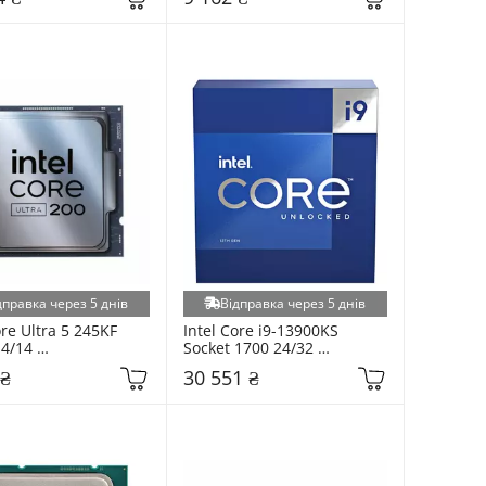
дправка через 5 днів
Відправка через 5 днів
ore Ultra 5 245KF 
Intel Core i9-13900KS 
4/14 
Socket 1700 24/32 
6806414) Tray
(BX8071513900KS) BOX
 ₴
30 551 ₴