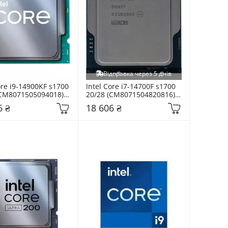
Відправка через 5 днів
ore i9-14900KF s1700 
Intel Core i7-14700F s1700 
(CM8071505094018) 
20/28 (CM8071504820816) 
Tray
6 ₴
18 606 ₴