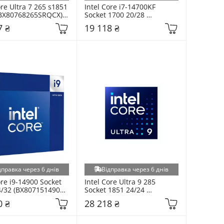
ore Ultra 7 265 s1851 
Intel Core i7-14700KF 
(BX80768265SRQCX) 
Socket 1700 20/28 
(CM8071504820722) Tray
7 ₴
19 118 ₴
дправка через 6 днів
Відправка через 6 днів
ore i9-14900 Socket 
Intel Core Ultra 9 285 
/32 (BX8071514900) 
Socket 1851 24/24 
(BX80768285) BOX
0 ₴
28 218 ₴