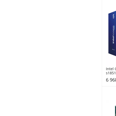
Intel 
s1851
BOX
6 96