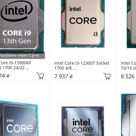
Відправка через 5 днів
Core i9-13900KF 
Intel Core i3-12300T Socket 
Intel C
t 1700 24/32 
1700 4/8 
10/16 
71505094012) Tray
(CM8071504650806) Tray
Tray
74 ₴
7 937 ₴
8 526