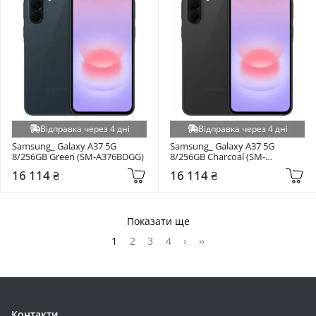
Відправка через 4 дні
Відправка через 4 дні
Samsung_ Galaxy A37 5G 
Samsung_ Galaxy A37 5G 
8/256GB Green (SM-A376BDGG)
8/256GB Charcoal (SM-
A376BZAG)
16 114 ₴
16 114 ₴
Показати ще
1
2
3
4
›
››
Контакти