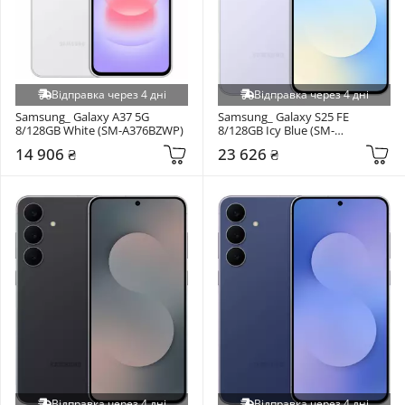
Відправка через 4 дні
Відправка через 4 дні
Samsung_ Galaxy A37 5G 
Samsung_ Galaxy S25 FE 
8/128GB White (SM-A376BZWP)
8/128GB Icy Blue (SM-
S731BLBD)
14 906 ₴
23 626 ₴
Відправка через 4 дні
Відправка через 4 дні