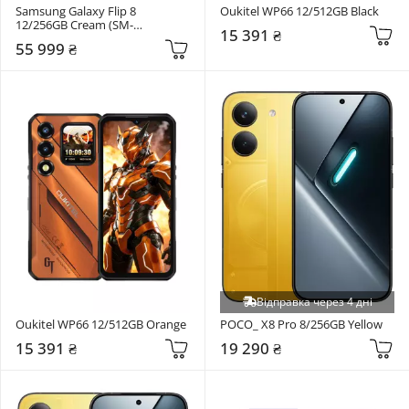
Samsung Galaxy Flip 8 
Oukitel WP66 12/512GB Black
12/256GB Cream (SM-
15 391 ₴
F776BZWGSEK)
55 999 ₴
Відправка через 4 дні
Oukitel WP66 12/512GB Orange
POCO_ X8 Pro 8/256GB Yellow
15 391 ₴
19 290 ₴