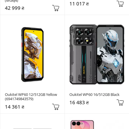
(MG6J4)
11 017 ₴
42 999 ₴
Oukitel WP60 12/512GB Yellow 
Oukitel WP60 16/512GB Black
(6941749843579)
16 483 ₴
14 361 ₴