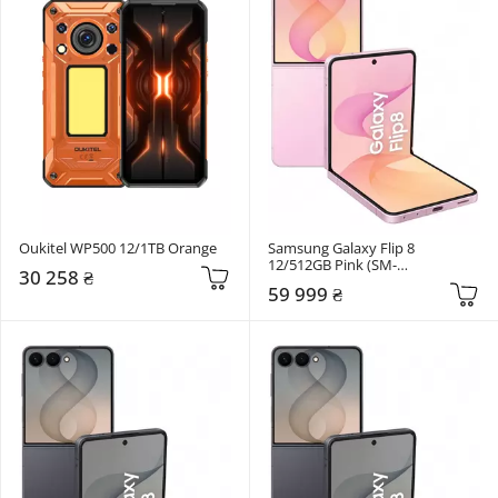
Oukitel WP500 12/1TB Orange
Samsung Galaxy Flip 8 
12/512GB Pink (SM-
30 258 ₴
F776BLIHSEK)
59 999 ₴