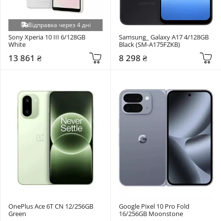
Відправка через 4 дні
Sony Xperia 10 III 6/128GB 
Samsung_ Galaxy A17 4/128GB 
White
Black (SM-A175FZKB)
13 861 ₴
8 298 ₴
OnePlus Ace 6T CN 12/256GB 
Google Pixel 10 Pro Fold 
Green
16/256GB Moonstone