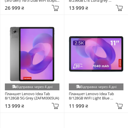
(3rd Gen) 16/512GB WIFI Eclipse 
8/256GB LTE Luna grey 
Black (ZAEF0081UA)
(ZADT0165UA)
26 999 ₴
13 999 ₴
Відправка через 4 дні
Відправка через 4 дні
Планшет Lenovo Idea Tab 
Планшет Lenovo Idea Tab 
8/128GB 5G Grey (ZAFM0065UA)
8/128GB WIFI Light Blue 
(ZAFR0799UA)
13 999 ₴
11 999 ₴