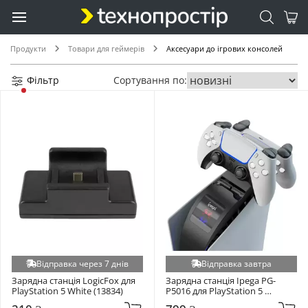
Продукти
Товари для геймерів
Аксесуари до ігрових консолей
Фільтр
Сортування по:
Відправка через 7 днів
Відправка завтра
Зарядна станція LogicFox для 
Зарядна станція Ipega PG-
PlayStation 5 White (13834)
P5016 для PlayStation 5 
Чорний