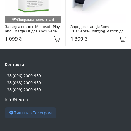
Відправка через 3 дні
Зарядна станція Microsoft Play 
Зарядна станція Sony 
and Charge Kit для Xbox Series 
DualSense Charging Station для 
S/X Black (SXW-00002)
PlayStation 5 White (9374107)
1 099 ₴
1 399 ₴
Контакти
+38 (096) 2000 959
+38 (063) 2000 959
+38 (099) 2000 959
info@tex.ua
Пишіть в Телеграм