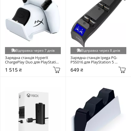
Відправка через 7 днів
Відправка через 8 днів
Зарядна станція HyperX 
Зарядна станція Ipega PG-
ChargePlay Duo для PlayStation 
P5S016 для PlayStation 5 
5 Білий (51P68AA)
Чорний
1 515 ₴
649 ₴