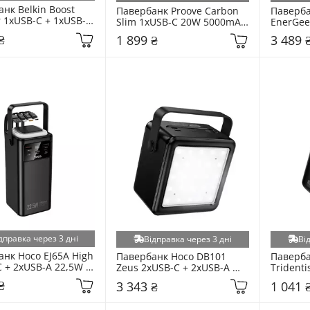
нк Belkin Boost 
Павербанк Proove Carbon 
Паверба
 1xUSB-C + 1xUSB-A 
Slim 1xUSB-C 20W 5000mAh 
EnerGee
00mAh Black 
Sunflare (PBCS20010050)
A 145W 
₴
1 899 ₴
3 489 
4HQBK)
(P10082
дправка через 3 дні
Відправка через 3 дні
Ві
нк Hoco EJ65A High 
Павербанк Hoco DB101 
Паверба
 + 2xUSB-A 22,5W 
Zeus 2xUSB-C + 2xUSB-A 
Tridenti
Ah Black
22,5W 120000mAh Black
A 30W 2
₴
3 343 ₴
1 041 