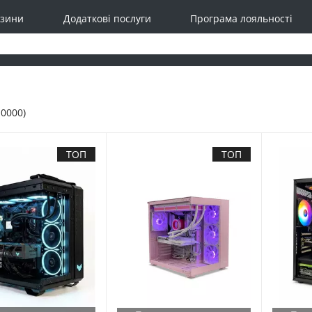
зини
Додаткові послуги
Програма лояльності
10000)
ТОП
ТОП