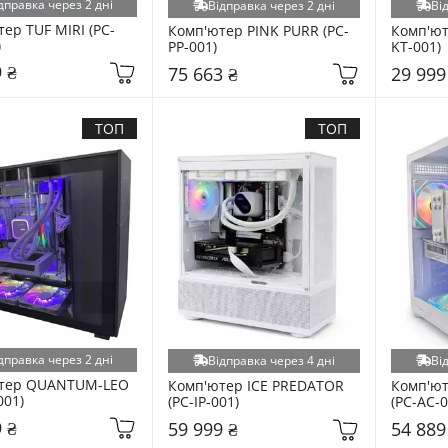
дправка через 2 дні
Відправка через 2 дні
Ві
ер TUF MIRI (PC-
Комп'ютер PINK PURR (PC-
Комп'ют
)
PP-001)
KT-001)
 ₴
75 663 ₴
29 999
ТОП
ТОП
дправка через 2 дні
Відправка через 4 дні
Ві
тер QUANTUM-LEO 
Комп'ютер ICE PREDATOR 
Комп'ют
001)
(PC-IP-001)
(PC-AC-0
 ₴
59 999 ₴
54 889