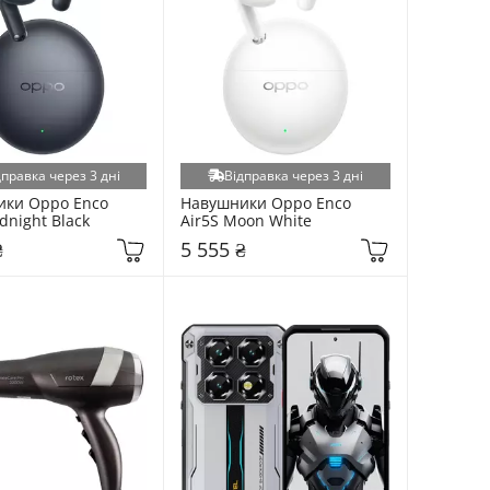
дправка через 3 дні
Відправка через 3 дні
ки Oppo Enco 
Навушники Oppo Enco 
dnight Black
Air5S Moon White
₴
5 555 ₴