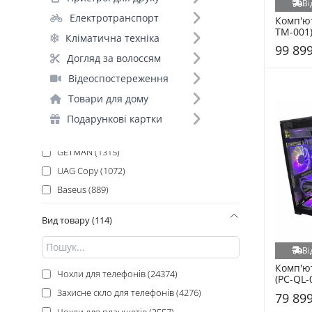
BeCover (5534)
Ві
Електротранспорт
яUAG Copy (2326)
Комп'ют
TM-001
Кліматична техніка
яUAG Copy (2125)
99 899
Wave (1979)
Догляд за волоссям
ARTLINE (1950)
Відеоспостереження
Proove (1810)
Товари для дому
Hoco (1774)
Подарункові картки
HP (1433)
GETMAN (1315)
UAG Copy (1072)
Baseus (889)
Gelius (766)
Вид товару (114)
Samsung (654)
Canon (586)
Ві
Asus (441)
Комп'ю
Чохли для телефонів (24374)
(PC-QL-
PowerPlant (441)
Захисне скло для телефонів (4276)
79 899
A4Tech (419)
Чохли для планшетів (2557)