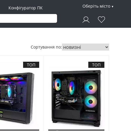
Оберіть місто
Конфігуратор ПК
Сортування по:
ТОП
ТОП