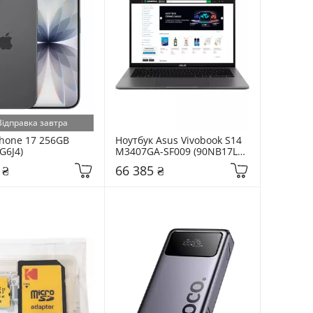
Відправка завтра
hone 17 256GB 
Ноутбук Asus Vivobook S14 
G6J4)
M3407GA-SF009 (90NB17L1-
M00090) Matte Grey
 ₴
66 385 ₴