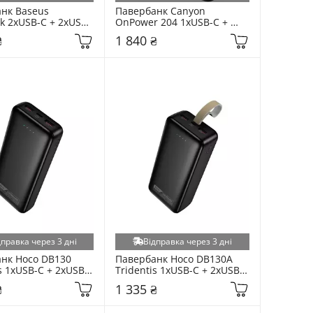
нк Baseus 
Павербанк Canyon 
k 2xUSB-C + 2xUSB-
OnPower 204 1xUSB-C + 
20800mAh Black 
1xUSB-A 22,5W 20000mAh 
₴
1 840 ₴
109813-00)
Black (CNS-CPB204B)
дправка через 3 дні
Відправка через 3 дні
нк Hoco DB130 
Павербанк Hoco DB130A 
s 1xUSB-C + 2xUSB-
Tridentis 1xUSB-C + 2xUSB-
0000mAh Black
A 30W 30000mAh Black
₴
1 335 ₴