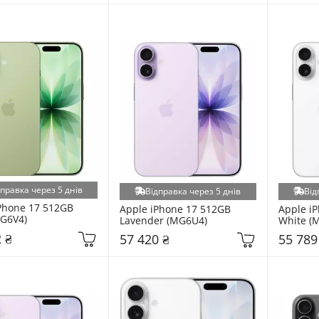
дправка через 5 днів
Відправка через 5 днів
Від
Phone 17 512GB 
Apple iPhone 17 512GB 
Apple iP
G6V4)
Lavender (MG6U4)
White (
 ₴
57 420 ₴
55 789