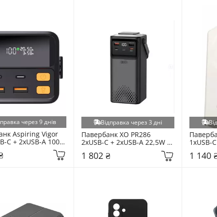
дправка через 9 днів
Відправка через 3 дні
Ві
нк Aspiring Vigor 
Павербанк XO PR286 
Паверба
B-C + 2xUSB-A 100W 
2xUSB-C + 2xUSB-A 22,5W 
1xUSB-C
h Black (VTR-PB-
50000mAh Black
Beige (
₴
1 802 ₴
1 140 