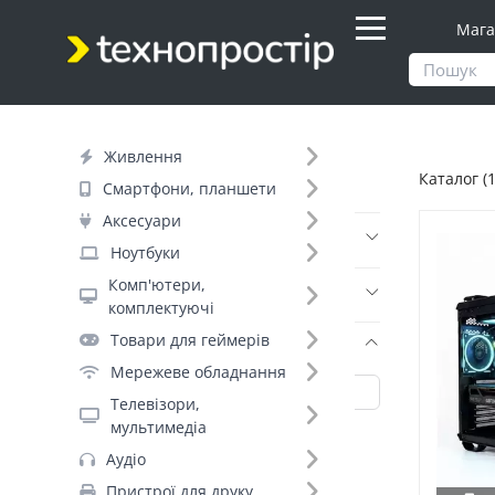
Мага
Продукти
Каталог
Живлення
Каталог (
Фільтр
Смартфони, планшети
Аксесуари
Ціна
Ноутбуки
Комп'ютери,
Днів до відправки (11)
комплектуючі
Товари для геймерів
Бренд (767)
Мережеве обладнання
Телевізори,
мультимедіа
ArmorStandart (7068)
Аудіо
Pino (5712)
Пристрої для друку