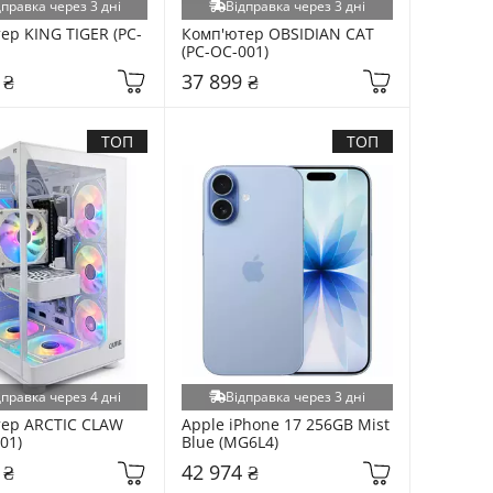
дправка через 3 дні
Відправка через 3 дні
ер KING TIGER (PC-
Комп'ютер OBSIDIAN CAT 
(PC-OC-001)
 ₴
37 899 ₴
ТОП
ТОП
дправка через 4 дні
Відправка через 3 дні
ер ARCTIC CLAW 
Apple iPhone 17 256GB Mist 
01)
Blue (MG6L4)
 ₴
42 974 ₴