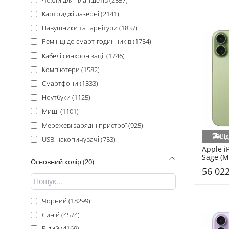
Ummi (402)
Картриджі лазерні (2141)
Cablexpert (376)
Навушники та гарнітури (1837)
Borofone (375)
Ремінці до смарт-годинників (1754)
Kingston (368)
Кабелі синхронізації (1746)
Xiaomi (365)
Комп'ютери (1582)
GameMax (352)
Смартфони (1333)
Cosmic (327)
Ноутбуки (1125)
JBL (318)
Миші (1101)
Canyon (309)
Мережеві зарядні пристрої (925)
Gembird (307)
Ві
USB-накопичувачі (753)
ColorWay (306)
Apple i
Оперативна пам'ять (720)
Sage (M
Lenovo (292)
Основний колір (20)
Корпуси (681)
56 022
Defender (284)
Системи охолодження (579)
Xerox (279)
Павербанки (529)
Чорний (18299)
Logitech (278)
Клавіатури (472)
Синій (4574)
SKLO (276)
SSD накопичувачі (448)
Білий (4169)