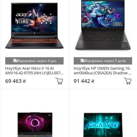
Відправка через 4 дні
Відправка через 5 днів
Ноутбук Acer Nitro V 16 AI 
Ноутбук HP OMEN Gaming 16-
ANV16-42-R705 (NH.U1JEU.007) 
am0049ua (C9SA2EA) Shadow 
Obsidian Black
Black
69 463 ₴
91 442 ₴