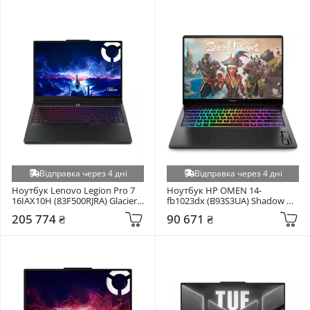
Відправка через 4 дні
Відправка через 4 дні
Ноутбук Lenovo Legion Pro 7 
Ноутбук HP OMEN 14-
16IAX10H (83F500RJRA) Glacier 
fb1023dx (B93S3UA) Shadow 
White
Black
205 774 ₴
90 671 ₴