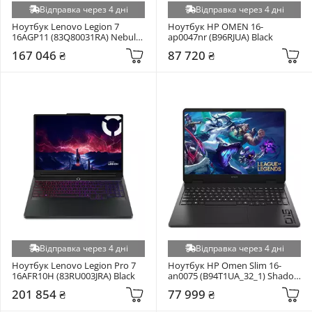
Відправка через 4 дні
Відправка через 4 дні
Ноутбук Lenovo Legion 7 
Ноутбук HP OMEN 16-
16AGP11 (83Q80031RA) Nebula 
ap0047nr (B96RJUA) Black
Black
167 046 ₴
87 720 ₴
Відправка через 4 дні
Відправка через 4 дні
Ноутбук Lenovo Legion Pro 7 
Ноутбук HP Omen Slim 16-
16AFR10H (83RU003JRA) Black
an0075 (B94T1UA_32_1) Shadow 
Black
201 854 ₴
77 999 ₴