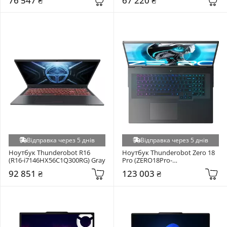
76 547 ₴
67 220 ₴
Відправка через 5 днів
Відправка через 5 днів
Ноутбук Thunderobot R16 
Ноутбук Thunderobot Zero 18 
(R16-i7146HX56C1Q300RG) Gray
Pro (ZERO18Pro-
U7255HX57TE1Q240ARB) Black
92 851 ₴
123 003 ₴