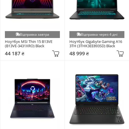
Відправка завтра
Відправка через 4 дні
Ноутбук MSI Thin 15 B13VE 
Ноутбук Gigabyte Gaming A16 
(B13VE-3431XRO) Black
3TH (3THK3EE893SD) Black
44 187 ₴
48 999 ₴