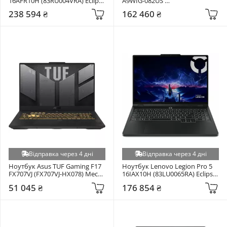
16AFR10H (83RU004VRA) Eclipse 
A9WIG-082US 
Black
(RAIDERA18HX082) Black
238 594 ₴
162 460 ₴
Відправка через 4 дні
Відправка через 4 дні
Ноутбук Asus TUF Gaming F17 
Ноутбук Lenovo Legion Pro 5 
FX707VJ (FX707VJ-HX078) Mecha 
16IAX10H (83LU0065RA) Eclipse 
Gray
Black
51 045 ₴
176 854 ₴