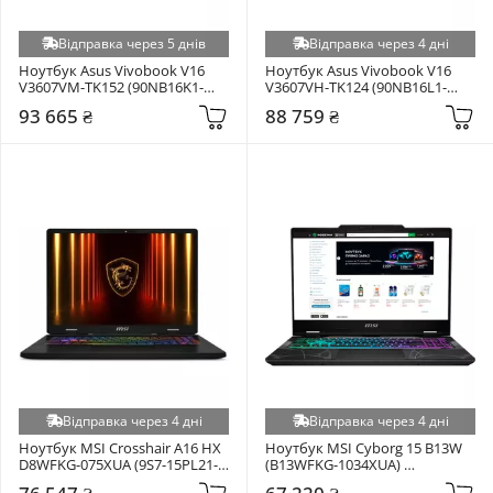
Відправка через 5 днів
Відправка через 4 дні
Ноутбук Asus Vivobook V16 
Ноутбук Asus Vivobook V16 
V3607VM-TK152 (90NB16K1-
V3607VH-TK124 (90NB16L1-
M00BF0) Black
M00AD0) Black
93 665 ₴
88 759 ₴
Відправка через 4 дні
Відправка через 4 дні
Ноутбук MSI Crosshair A16 HX 
Ноутбук MSI Cyborg 15 B13W 
D8WFKG-075XUA (9S7-15PL21-
(B13WFKG-1034XUA) 
075) Grey
Translucent Black