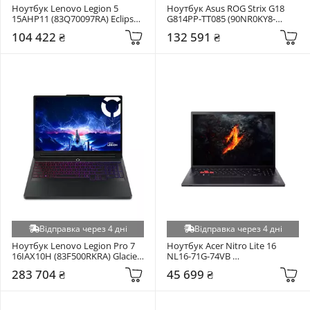
Ноутбук Lenovo Legion 5 
Ноутбук Asus ROG Strix G18 
15AHP11 (83Q70097RA) Eclipse 
G814PP-TT085 (90NR0KY8-
Black
M00580) Eclipse Gray
104 422 ₴
132 591 ₴
Відправка через 4 дні
Відправка через 4 дні
Ноутбук Lenovo Legion Pro 7 
Ноутбук Acer Nitro Lite 16 
16IAX10H (83F500RKRA) Glacier 
NL16-71G-74VB 
White
(NH.DAGAA.002) Black
283 704 ₴
45 699 ₴