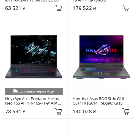
Shale Black
(NH.QVYAA.002) Black
63 521 ₴
179 522 ₴
Відправка через 4 дні
Ноутбук Acer Predator Helios 
Ноутбук Asus ROG Strix G16 
Neo 16S AI PHN16S-71-91AW 
G614FR (G614FR-DS96) Gray
(NH.QZSAA.001) Black
78 631 ₴
140 028 ₴