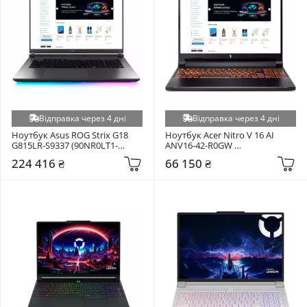
Відправка через 4 дні
Відправка через 4 дні
Ноутбук Asus ROG Strix G18 
Ноутбук Acer Nitro V 16 AI 
G815LR-S9337 (90NR0LT1-
ANV16-42-R0GW 
M00FM0) Eclipse Gray
(NH.U1HEU.00A) Shale Black
224 416 ₴
66 150 ₴