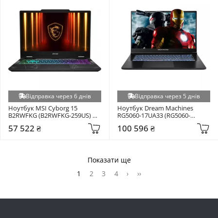
Відправка через 6 днів
Відправка через 5 днів
Ноутбук MSI Cyborg 15 
Ноутбук Dream Machines 
B2RWFKG (B2RWFKG-259US) 
RG5060-17UA33 (RG5060-
Black
17UA33) Black
57 522 ₴
100 596 ₴
Показати ще
1
2
3
4
›
››