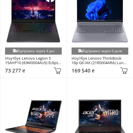
Відправка через 4 дні
Відправка через 6 днів
Ноутбук Lenovo Legion 5 
Ноутбук Lenovo ThinkBook 
15AHP10 (83M0004AUS) Eclipse 
16p G6 IAX (21R0004ARA) Luna 
Black
Grey
73 277 ₴
169 540 ₴