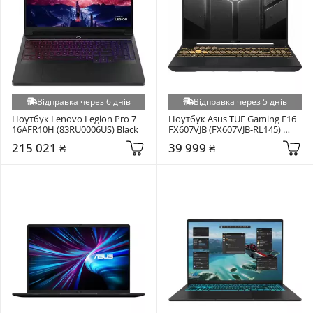
Відправка через 6 днів
Відправка через 5 днів
Ноутбук Lenovo Legion Pro 7 
Ноутбук Asus TUF Gaming F16 
16AFR10H (83RU0006US) Black
FX607VJB (FX607VJB-RL145) 
Mecha Gray
215 021 ₴
39 999 ₴