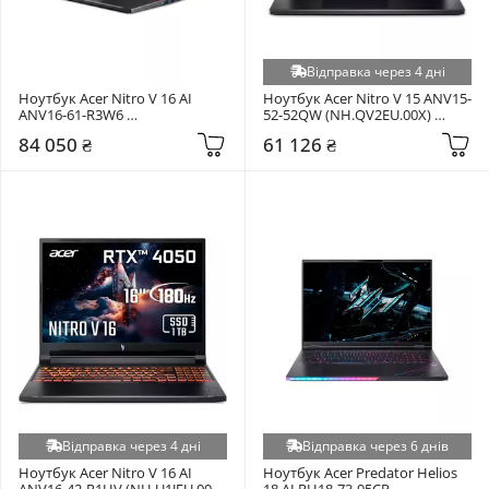
Відправка через 4 дні
Ноутбук Acer Nitro V 16 AI 
Ноутбук Acer Nitro V 15 ANV15-
ANV16-61-R3W6 
52-52QW (NH.QV2EU.00X) 
(NH.QYZET.005) Pine Green
Obsidian Black
84 050 ₴
61 126 ₴
Відправка через 4 дні
Відправка через 6 днів
Ноутбук Acer Nitro V 16 AI 
Ноутбук Acer Predator Helios 
ANV16-42-R1HV (NH.U1JEU.008) 
18 AI PH18-73-95CP 