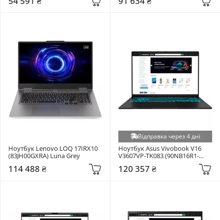
54 591 ₴
91 634 ₴
Відправка через 4 дні
Ноутбук Lenovo LOQ 17IRX10 
Ноутбук Asus Vivobook V16 
(83JH00GXRA) Luna Grey
V3607VP-TK083 (90NB16R1-
M005C0) Matte Black
114 488 ₴
120 357 ₴