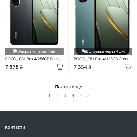
Відправка через 4 дні
Відправка через 4 дні
POCO_ C81 Pro 4/256GB Black
POCO_ C81 Pro 4/128GB Green
7 878 ₴
7 354 ₴
Показати ще
1
2
3
4
›
››
Контакти