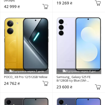
(MG6J4)
19 269 ₴
42 999 ₴
Відправка через 7 днів
Відправка через 4 дні
POCO_ X8 Pro 12/512GB Yellow
Samsung_ Galaxy S25 FE 
8/128GB Icy Blue (SM-
24 762 ₴
S731BLBD)
23 600 ₴