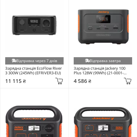
Відправка через 7 днів
Відправка завтра
Зарядна станція EcoFlow River 
Зарядна станція Jackery 100 
3 300W (245Wh) (EFRIVER3-EU)
Plus 128W (99Wh) (21-0001-
000164)
11 115 ₴
4 586 ₴