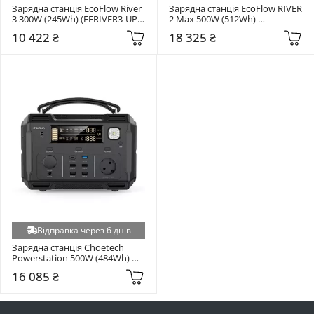
Зарядна станція EcoFlow River 
Зарядна станція EcoFlow RIVER 
3 300W (245Wh) (EFRIVER3-UPS-
2 Max 500W (512Wh) 
EU)
(RIVER2Max)
10 422 ₴
18 325 ₴
Відправка через 6 днів
Зарядна станція Choetech 
Powerstation 500W (484Wh) 
(BS004)
16 085 ₴