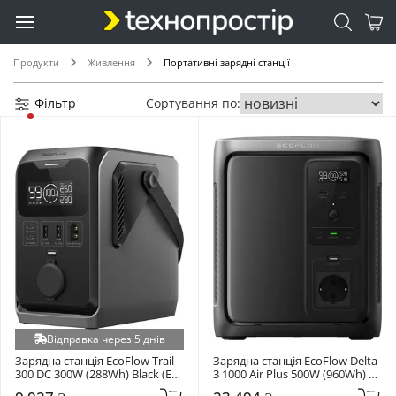
Продукти
Живлення
Портативні зарядні станції
Фільтр
Сортування по:
Відправка через 5 днів
Зарядна станція EcoFlow Trail 
Зарядна станція EcoFlow Delta 
300 DC 300W (288Wh) Black (EF-
3 1000 Air Plus 500W (960Wh) 
TX-288)
Black/Grey (EFD3A-UPS-EU)