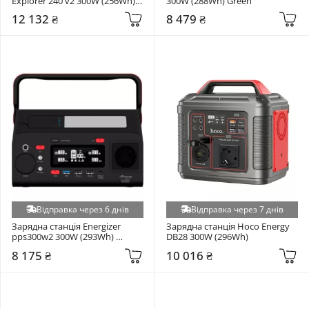
Explorer 240 v2 300W (256Wh) 
300W (288Wh) Green
Black/Orange
12 132 ₴
8 479 ₴
Відправка через 6 днів
Відправка через 7 днів
Зарядна станція Energizer 
Зарядна станція Hoco Energy 
pps300w2 300W (293Wh) 
DB28 300W (296Wh)
(PPS300W2)
8 175 ₴
10 016 ₴