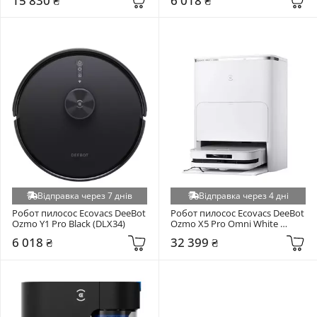
15 830 ₴
6 018 ₴
Відправка через 7 днів
Відправка через 4 дні
Робот пилосос Ecovacs DeeBot 
Робот пилосос Ecovacs DeeBot 
Ozmo Y1 Pro Black (DLX34)
Ozmo X5 Pro Omni White 
(DDX39)
6 018 ₴
32 399 ₴