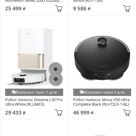
HomeRun Series 2000 XU2000 
White (RLF11SA)
Dark Blue (XU2000/15)
25 499 ₴
9 586 ₴
Відправка через 7 днів
Відправка через 6 днів
Робот пилосос Dreame L50 Pro 
Робот пилосос Mova V50 Ultra 
Ultra White (RLL84CE)
Complete Black (RLV72LE-1-BL)
29 433 ₴
46 999 ₴