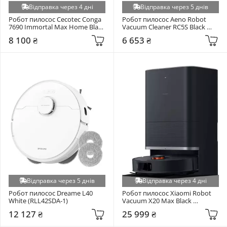
Відправка через 4 дні
Відправка через 5 днів
Робот пилосос Cecotec Conga 
Робот пилосос Aeno Robot 
7690 Immortal Max Home Black 
Vacuum Cleaner RC5S Black 
(A01_EU01_107140)
(ARC0005S)
8 100 ₴
6 653 ₴
Відправка через 5 днів
Відправка через 4 дні
Робот пилосос Dreame L40 
Робот пилосос Xiaomi Robot 
White (RLL42SDA-1)
Vacuum X20 Max Black 
(BHR9220EU)
12 127 ₴
25 999 ₴