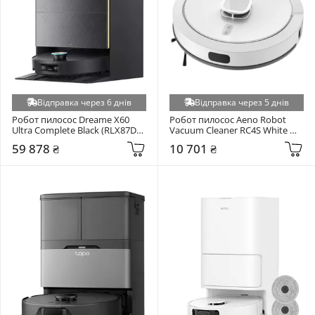
Відправка через 6 днів
Відправка через 5 днів
Робот пилосос Dreame X60 
Робот пилосос Aeno Robot 
Ultra Complete Black (RLX87DE-
Vacuum Cleaner RC4S White 
bl)
(ARC0004S)
59 878 ₴
10 701 ₴