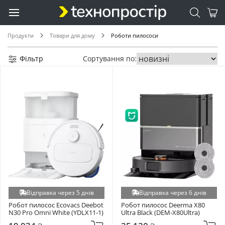
Продукти
Товари для дому
Роботи пилососи
Фільтр
Сортування по:
Відправка через 5 днів
Відправка через 6 днів
Робот пилосос Ecovacs Deebot 
Робот пилосос Deerma X80 
N30 Pro Omni White (YDLX11-1)
Ultra Black (DEM-X80Ultra)