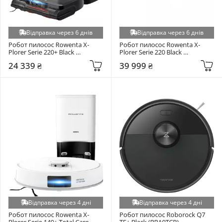
Відправка через 6 днів
Відправка через 6 днів
Робот пилосос Rowenta X-
Робот пилосос Rowenta X-
Plorer Serie 220+ Black 
Plorer Serie 220 Black 
(RR9485WH)
(RR9465WH)
24 339 ₴
39 999 ₴
Відправка через 4 дні
Відправка через 4 дні
Робот пилосос Rowenta X-
Робот пилосос Roborock Q7 
Plorer Serie 140+ Total Care 
TF+ Black (RRA0TCP)