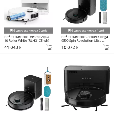
Відправка через 6 днів
Відправка через 4 дні
Робот пилосос Dreame Aqua 
Робот пилосос Cecotec Conga 
10 Roller White (RLH31CE-wh)
9590 Spin Revolution Ultra 
Power Home Black 
41 043 ₴
10 072 ₴
(A01_EU01_100146)