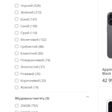
Oscal (18)
Чорний (526)
Fossibot (16)
Зелений (210)
Tecno (16)
Білий (147)
Poco (11)
Синій (139)
Sony (11)
Сірий (116)
Nothing (10)
Фіолетовий (102)
Cubot (6)
Сріблястий (88)
Nothing Phone (6)
Блакитний (85)
Sigma (6)
Помаранчевий (74)
Asus (5)
Золотистий (37)
Apple
Unihertz (4)
Black
Рожевий (35)
Sharp (3)
42 9
Коричневий (20)
CAT (2)
Жовтий (19)
Gigaset (2)
Бежевий (15)
Вбудована пам'ять (9)
Hotwav (2)
Червоний (15)
256GB (792)
Huawei (2)
Різнобарвний (8)