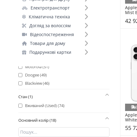
Samsung_ (170)
Apple
Електротранспорт
Xiaomi (156)
Mist 
Кліматична техніка
Xiaomi_ (140)
42 9
Samsung (131)
Догляд за волоссям
Google (129)
Відеоспостереження
Oukitel (123)
Товари для дому
Infinix (71)
Подарункові картки
Ulefone (64)
Motorola (51)
Doogee (49)
Blackview (46)
Oppo (30)
Стан (1)
Honor (29)
Вживаний (Used) (74)
ZTE (27)
Apple
Vivo (26)
White
Основний колір (18)
POCO_ (25)
55 7
Realme (25)