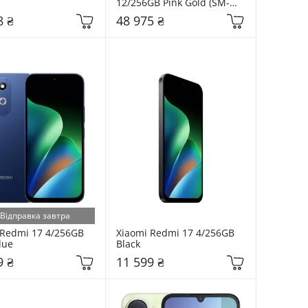
12/256GB Pink Gold (SM-
S948BZDD)
8 ₴
48 975 ₴
Відправка завтра
Redmi 17 4/256GB 
Xiaomi Redmi 17 4/256GB 
lue
Black
9 ₴
11 599 ₴