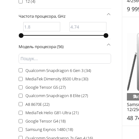
4/256
12 (4)
9 99
Частота процесора, GHz
Модель процесора (56)
Qualcomm Snapdragon 6 Gen 3 (34)
MediaTek Dimensity 8500 Ultra (30)
Google Tensor G5 (27)
Qualcomm Snapdragon 8 Elite (27)
A8 8670E (22)
Samsu
12/25
MediaTek Helio G81-Ultra (21)
(SM-S
48 7
Google Tensor G4 (18)
Samsung Exynos 1480 (18)
Qualcomm Snapdragon 7s Gen 4 (16)