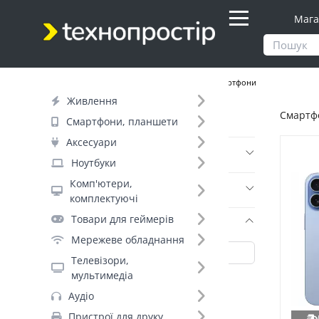
Мага
Продукти
Смартфони, планшети
Смартфони
Живлення
Смартфо
Фільтр
Смартфони, планшети
Аксесуари
Ціна
Ноутбуки
Комп'ютери,
Днів до відправки (7)
комплектуючі
Товари для геймерів
Бренд (35)
Мережеве обладнання
Телевізори,
мультимедіа
Apple (188)
Аудіо
OnePlus (188)
Пристрої для друку