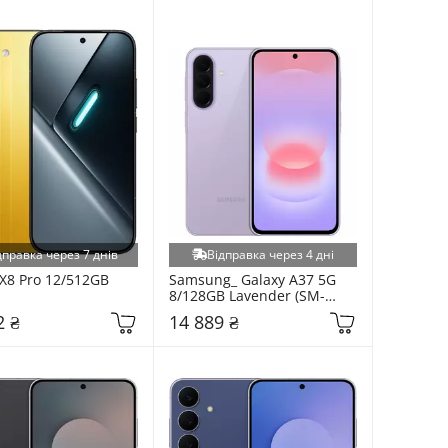
дправка через 7 днів
Відправка через 4 дні
X8 Pro 12/512GB 
Samsung_ Galaxy A37 5G 
8/128GB Lavender (SM-
A376BLVS)
2 ₴
14 889 ₴