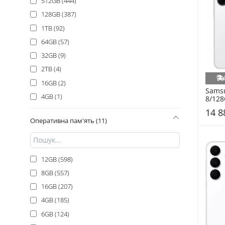
512GB (444)
Молочний (4)
128GB (387)
Бордовий (1)
1TB (92)
64GB (57)
32GB (9)
2TB (4)
16GB (2)
Samsu
4GB (1)
8/128
A376
14 8
Оперативна пам'ять (11)
12GB (598)
8GB (557)
16GB (207)
4GB (185)
6GB (124)