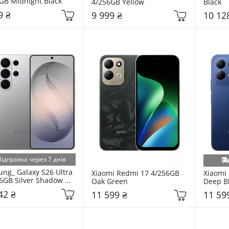
GB Midnight Black
4/256GB Yellow
Black
9 ₴
9 999 ₴
10 12
Відправка через 7 днів
ng_ Galaxy S26 Ultra 
Xiaomi Redmi 17 4/256GB 
Xiaomi 
6GB Silver Shadow 
Oak Green
Deep B
948BZSD)
42 ₴
11 599 ₴
11 59