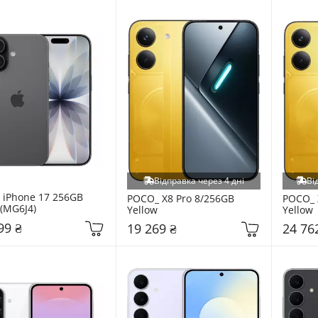
Відправка через 4 дні
Ві
 iPhone 17 256GB 
POCO_ X8 Pro 8/256GB 
POCO_ 
 (MG6J4)
Yellow
Yellow
99 ₴
19 269 ₴
24 76