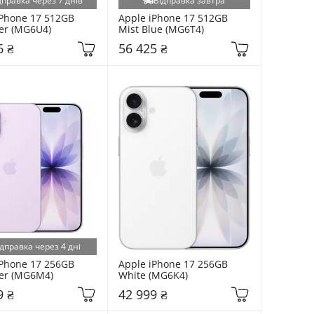
дправка через 7 днів
Відправка завтра
Phone 17 512GB 
Apple iPhone 17 512GB 
er (MG6U4)
Mist Blue (MG6T4)
6 ₴
56 425 ₴
дправка через 4 дні
Phone 17 256GB 
Apple iPhone 17 256GB 
er (MG6M4)
White (MG6K4)
9 ₴
42 999 ₴