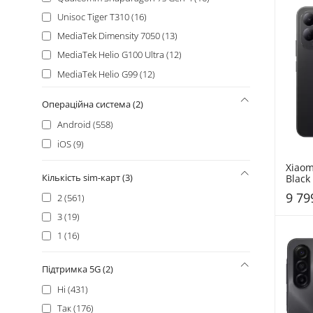
Unisoc Tiger T310 (16)
MediaTek Dimensity 7050 (13)
MediaTek Helio G100 Ultra (12)
MediaTek Helio G99 (12)
MediaTek Helio G200 (11)
Операційна система (2)
MediaTek Helio G81 Extreme (11)
Android (558)
Samsung Exynos 2400 (11)
iOS (9)
Unisoc Tiger T7250 (11)
Xiaom
MediaTek Helio G100 (10)
Кількість sim-карт (3)
Black
Apple A19 Pro (9)
9 79
2 (561)
Mediatek Dimensity 9500 (9)
3 (19)
MediaTek Helio G100 Ultimate (9)
1 (16)
MediaTek Dimensity 9400+ (8)
MediaTek Helio G200-Ultra (8)
Підтримка 5G (2)
MediaTek Helio G81 Ultimate (8)
Ні (431)
Google Tensor G3 (7)
Так (176)