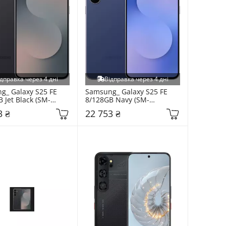
дправка через 4 дні
Відправка через 4 дні
_ Galaxy S25 FE 
Samsung_ Galaxy S25 FE 
 Jet Black (SM-
8/128GB Navy (SM-
KD)
S731BDBD)
3 ₴
22 753 ₴