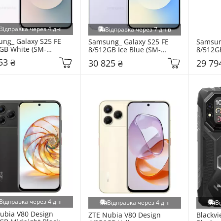
Відправка через 4 дні
Відправка через 7 днів
ng_ Galaxy S25 FE 
Samsung_ Galaxy S25 FE 
Samsung
GB White (SM-
8/512GB Ice Blue (SM-
8/512GB
BZWD)
S731BLBI)
S731BZ
53 ₴
30 825 ₴
29 79
Відправка через 4 дні
Відправка через 4 дні
Ві
ubia V80 Design 
ZTE Nubia V80 Design 
Blackvi