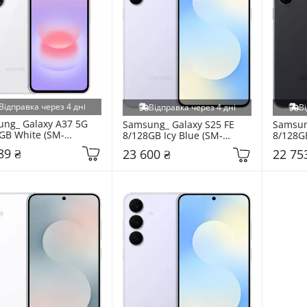
Відправка через 4 дні
Відправка через 4 дні
Ві
ng_ Galaxy A37 5G 
Samsung_ Galaxy S25 FE 
Samsung
GB White (SM-
8/128GB Icy Blue (SM-
8/128GB
BZWP)
S731BLBD)
S731BZ
89 ₴
23 600 ₴
22 75