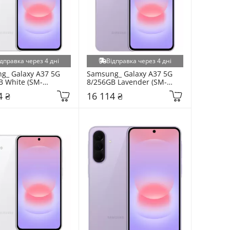
дправка через 4 дні
Відправка через 4 дні
g_ Galaxy A37 5G 
Samsung_ Galaxy A37 5G 
B White (SM-
8/256GB Lavender (SM-
ZWG)
A376BLVG)
4 ₴
16 114 ₴