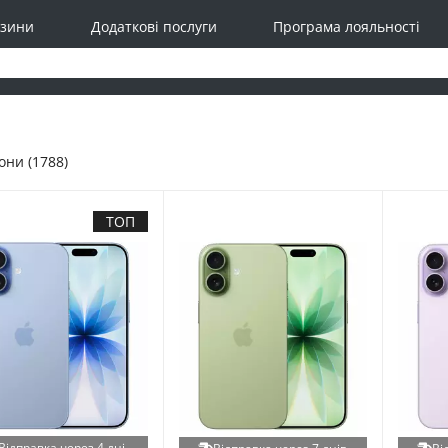
зини
Додаткові послуги
Програма лояльності
ни (1788)
ТОП
Відправка через 4 дні