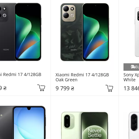
Ві
i Redmi 17 4/128GB 
Xiaomi Redmi 17 4/128GB 
Sony Xp
Oak Green
White
9 ₴
9 799 ₴
13 84