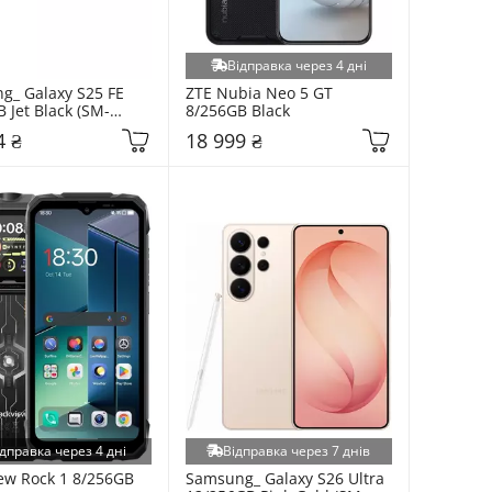
Відправка через 4 дні
_ Galaxy S25 FE 
ZTE Nubia Neo 5 GT 
 Jet Black (SM-
8/256GB Black
KI)
4 ₴
18 999 ₴
дправка через 4 дні
Відправка через 7 днів
ew Rock 1 8/256GB 
Samsung_ Galaxy S26 Ultra 