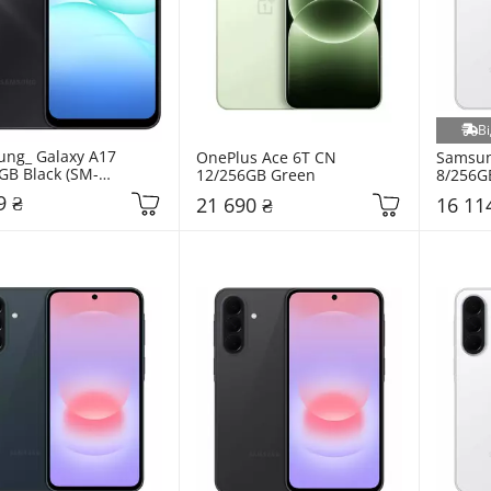
Ві
ng_ Galaxy A17 
OnePlus Ace 6T CN 
Samsun
GB Black (SM-
12/256GB Green
8/256G
ZKB)
A376B
9 ₴
21 690 ₴
16 11