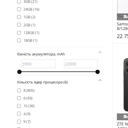
3GB (21)
24GB (16)
1GB (2)
Samsu
2GB (1)
8/128
128GB (1)
S731
22 7
18GB (1)
Ємність акумулятора, mAh
Кількість ядер процесора (6)
8 (805)
6 (93)
10 (36)
4 (9)
9 (7)
ZTE N